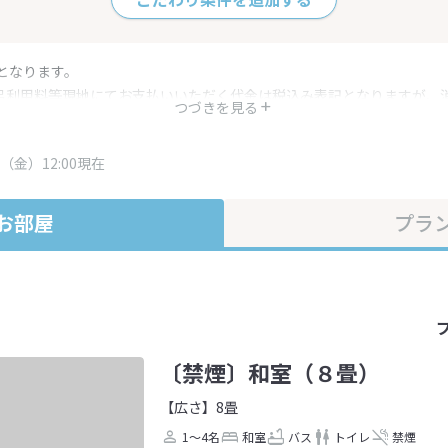
となります。
呂利用料等現地にてお支払いいただく代金は税込み表記となりますが、
つづきを見る
す。
・プラン内容は一定時間ごとに更新されます。最終確認画面でご確認く
（金）12:00現在
お部屋
プラ
〔禁煙〕和室（８畳）
【広さ】8畳
1～4名
和室
バス
トイレ
禁煙