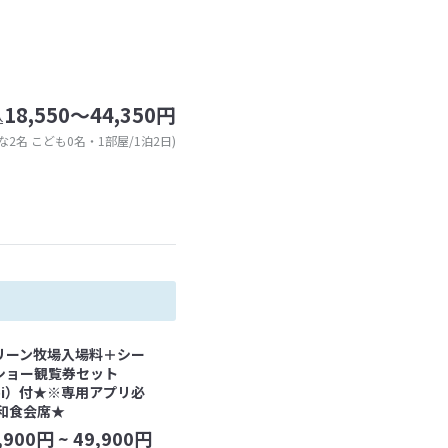
18,550～44,350円
込
な2名 こども0名・1部屋/1泊2日)
リーン牧場入場料＋シー
ショー観覧券セット
abi）付★※専用アプリ必
は和食会席★
,900
円 ~
49,900
円