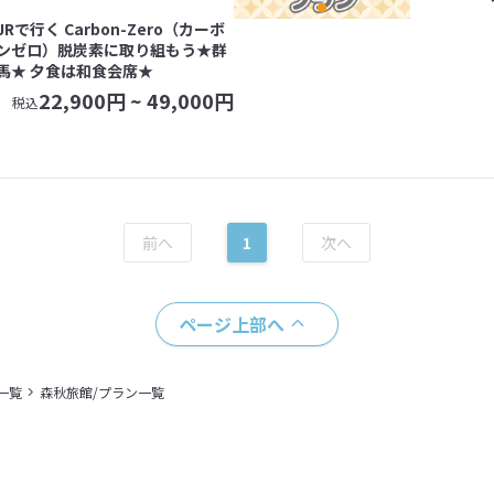
JRで行く Carbon-Zero（カーボ
ンゼロ）脱炭素に取り組もう★群
馬★ 夕食は和食会席★
22,900
円 ~
49,000
円
税込
1
ページ上部へ
一覧
森秋旅館/プラン一覧