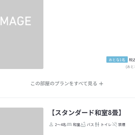
おとな1名
税
(おと
この部屋のプランをすべて見る
【スタンダード和室8畳】
2～4名
和室
バス
トイレ
禁煙