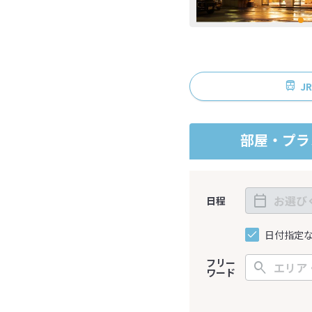
J
部屋・プラ
日程
日付指定
フリー
ワード