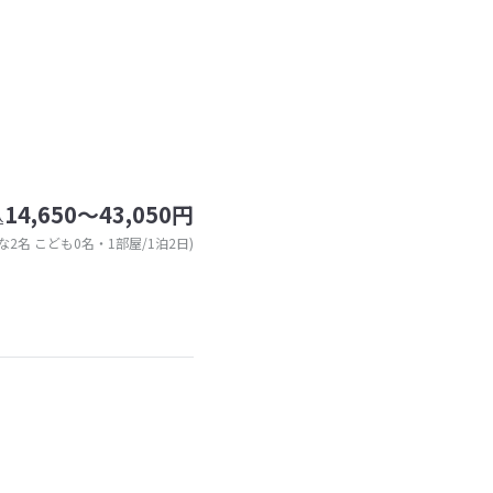
14,650～43,050円
込
な2名 こども0名・1部屋/1泊2日)