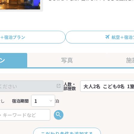
R＋宿泊プラン
航空＋宿泊
ン
写真
施
人数・
部屋数
なし
宿泊期間
泊
こだわり条件を追加する