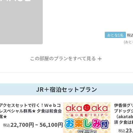
おとな1名
税
(おと
この部屋のプランをすべて見る
JR＋宿泊セットプラン
アクセスセットで行く！Ｗｅｂコ
伊香保グ
レスペシャル群馬★ 夕食は和食会
プドッグ
席★
（akat
須 夕食
22,700
円 ~
56,100
円
税込
23
税込