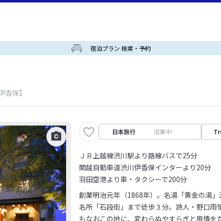
宿泊プラン 検索・予約
/伊香保】
日本旅行
収集中
Tr
ＪＲ上越線渋川駅より路線バスで25分
関越自動車道渋川伊香保インターより20分
羽田空港より車・タクシーで200分
創業明治元年（1868年）。名湯「黄金の湯
名所「石段街」まで徒歩３分。詩人・野口雨
もなおこの地に、変わらぬやすらぎと風情を