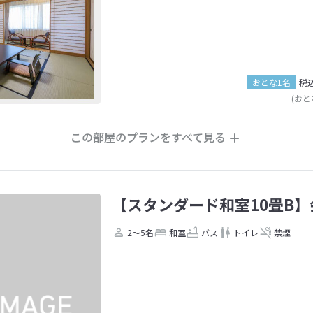
おとな1名
税
(おと
この部屋のプランをすべて見る
【スタンダード和室10畳B】
2～5名
和室
バス
トイレ
禁煙