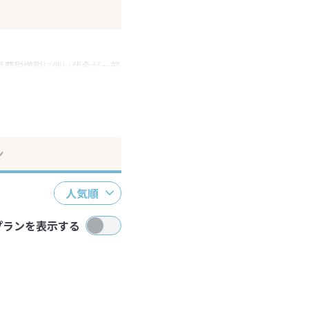
消費税増税に伴い代金が一部
ださい。
ン
人気順
プランを表示する