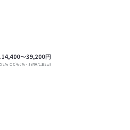
14,400～39,200円
込
な2名 こども0名・1部屋/1泊2日)