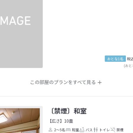
おとな1名
税
(おと
この部屋のプランをすべて見る
〔禁煙〕和室
【広さ】10畳
2～5名
和室
バス
トイレ
禁煙