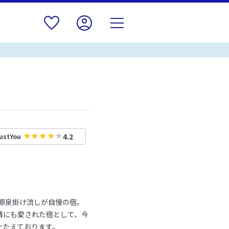
4.2
ustYou
」源泉掛け流しが自慢の宿。
情にも愛された宿として、今
たたえております。