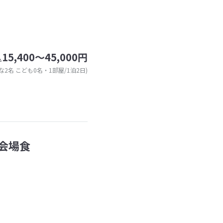
15,400～45,000円
込
な2名 こども0名・1部屋/1泊2日)
会場食