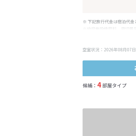
※ 下記旅行代金は宿泊代金
※幼児施設使用料、貸切風
変更となる場合がございま
※表示されている旅行代金
空室状況：2026年08月07日
4
候補：
部屋タイプ