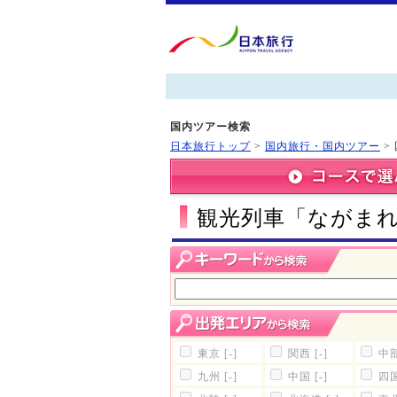
国内ツアー検索
日本旅行トップ
>
国内旅行・国内ツアー
>
観光列車「ながま
東京
[-]
関西
[-]
中
九州
[-]
中国
[-]
四