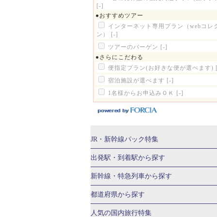
[-]
●おすすめツアー
インターネット専用プラン（webコレ
ン）
[-]
ツアーのバーゲン
[-]
●さらにこだわる
便指定プラン(お好きな便が選べます)
宿泊施設が選べます
[-]
1名様からお申込みＯＫ
[-]
JR・新幹線パック
特集
JR・新幹線＋ホテルパック
日帰り JR
出発駅・到着駅
から探す
秋田⇔東京 新幹線パック
山形⇔東京 
新幹線・特急列車
から探す
富山⇔東京 新幹線パック
東京→青森 
北海道新幹線 旅行
東北新幹線 旅行
都道府県から探す
東京→新潟 新幹線パック
東京⇔軽井沢
上越新幹線 旅行
山陽新幹線 旅行
九
北海道旅行・ツアー
東北
人気の国内旅行特集
東京→京都 新幹線パック
東京→大阪（