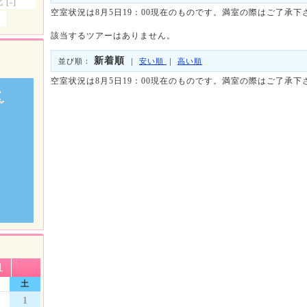
北
[-]
空室状況は8月5日19：00現在のものです。満室の際はご了承下
該当するツアーはありません。
新着順
並び順：
｜
安い順
｜
高い順
空室状況は8月5日19：00現在のものです。満室の際はご了承下
月
土
1