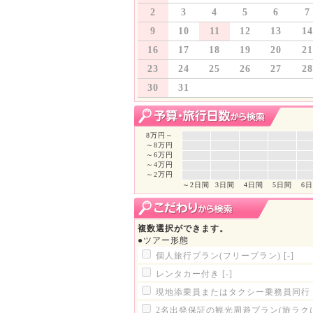
2
3
4
5
6
7
9
10
11
12
13
14
16
17
18
19
20
21
23
24
25
26
27
28
30
31
8万円～
～8万円
～6万円
～4万円
～2万円
～2日間
3日間
4日間
5日間
6
複数選択ができます。
●ツアー形態
個人旅行プラン(フリープラン)
[-]
レンタカー付き
[-]
現地添乗員またはタクシー乗務員同行
2名出発保証の観光周遊プラン(旅ラク