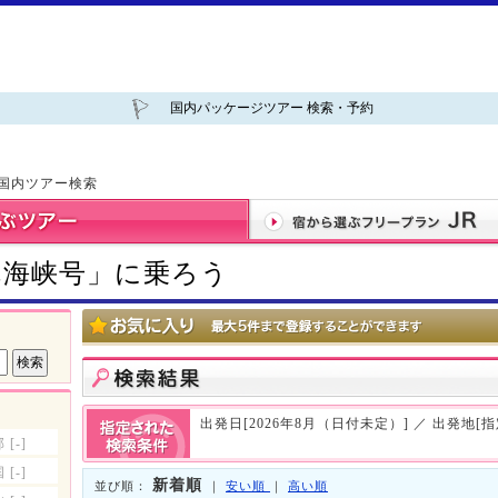
国内パッケージツアー 検索・予約
 国内ツアー検索
れ海峡号」に乗ろう
出発日[2026年8月（日付未定）] ／ 出発地[
部
[-]
国
[-]
新着順
並び順：
｜
安い順
｜
高い順