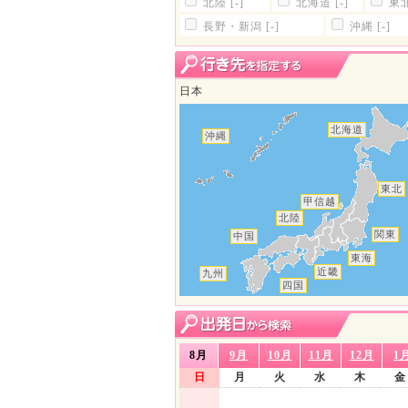
北陸
[-]
北海道
[-]
東
長野・新潟
[-]
沖縄
[-]
日本
北海道
沖縄
東北
甲信越
北陸
関東
中国
東海
近畿
九州
四国
8月
9月
10月
11月
12月
1
日
月
火
水
木
金