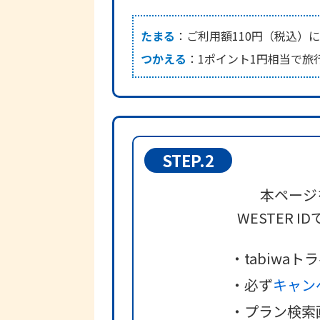
たまる
：
ご利用額110円（税込）
つかえる
：
1ポイント1円相当で旅
STEP.2
本ページ
WESTER
・tabiw
・必ず
キャン
・プラン検索