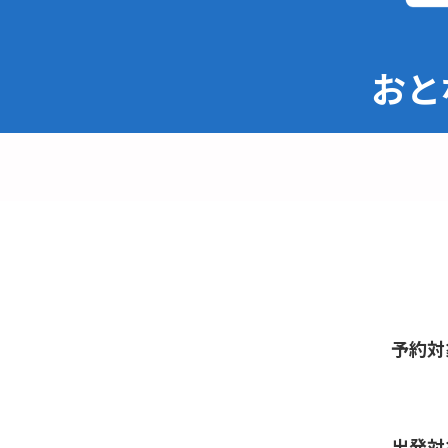
おとな
予約対
出発対