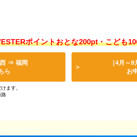
ESTERポイントおとな200pt・こども10
西 ⇒ 福岡
［4月～9
ちら
お
だけます。
姫路