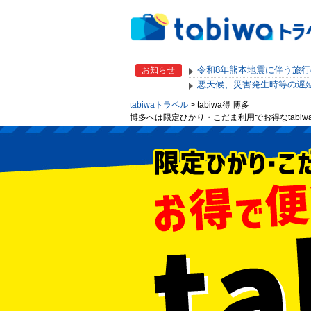
令和8年熊本地震に伴う旅
お知らせ
悪天候、災害発生時等の遅
tabiwaトラベル
> tabiwa得 博多
博多へは限定ひかり・こだま利用でお得なtabiw