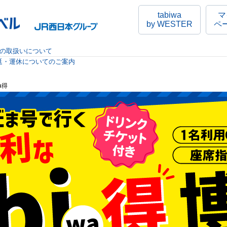
tabiwa
マ
by WESTER
ペ
行の取扱いについて
延・運休についてのご案内
a得