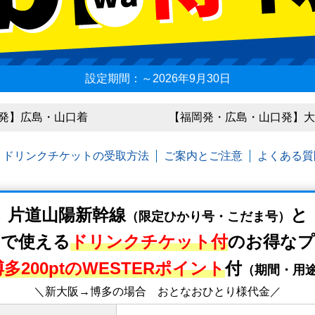
設定期間：～2026年9月30日
発】広島・山口着
【福岡発・広島・山口発】
ドリンクチケットの受取方法
ご案内とご注意
よくある質
片道山陽新幹線
と
（限定ひかり号・こだま号）
ェで使える
ドリンクチケット付
の
お得なプ
博多200ptのWESTERポイント
付
（期間・用
＼新大阪→博多の場合 おとなおひとり様代金／