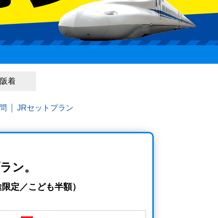
大阪着
問
JRセットプラン
ラン。
途限定／こども半額）