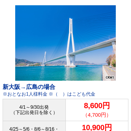
新大阪→広島の場合
※おとなお1人様料金 ※（ ）はこども代金
8,600円
4/1～9/30出発
（下記出発日を除く）
（4,700円）
10,900円
4/25～5/6・8/6～8/16・