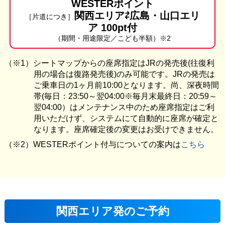
WESTERポイント
関西エリア⇄広島・山口エリ
［片道につき］
ア 100pt付
（期間・用途限定／こども半額）※2
シートマップからの座席指定はJRの発売後(往復利
用の場合は復路発売後)のみ可能です。JRの発売は
ご乗車日の1ヶ月前10:00となります。尚、深夜時間
帯(毎日：23:50～翌04:00※毎月末最終日：20:59～
翌04:00）はメンテナンス中のため座席指定はご利
用いただけず、システムにて自動的に座席が確定と
なります。座席確定後の変更はお受けできません。
WESTERポイント付与についての案内は
こちら
関西エリア発のご予約