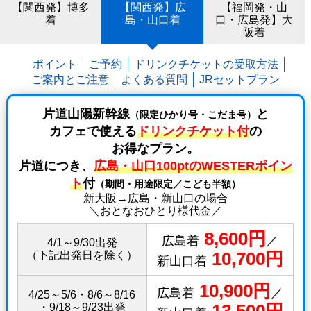
【関西発】博多
【関西発】広
【福岡発・山
着
島・山口着
口・広島発】大
阪着
ポイント
ご予約
ドリンクチケットの受取方法
ご案内とご注意
よくある質問
JRセットプラン
片道山陽新幹線
と
（限定ひかり号・こだま号）
カフェで使える
ドリンクチケット付
の
お得なプラン。
片道につき、
広島・山口100ptのWESTERポイン
ト
付
（期間・用途限定／こども半額）
新大阪→広島・新山口の場合
＼おとなおひとり様代金／
8,600円
広島着
／
4/1～9/30出発
10,700円
（下記出発日を除く）
新山口着
10,900円
広島着
／
4/25～5/6・8/6～8/16
13,500円
・9/18～9/23出発