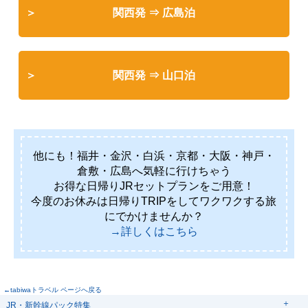
※取消料は日帰り商品となりますので10日前より発生
関西発 ⇒ 広島泊
いたします。
詳しくはこちらの【２．取消料の日帰り旅行（夜行を
含む）】をご確認ください。
関西発 ⇒ 山口泊
他にも！福井・金沢・白浜・京都・大阪・神戸・
倉敷・広島へ気軽に行けちゃう
お得な日帰りJRセットプランをご用意！
今度のお休みは日帰りTRIPをしてワクワクする旅
にでかけませんか？
→詳しくはこちら
←tabiwaトラベル ページへ戻る
JR・新幹線パック特集