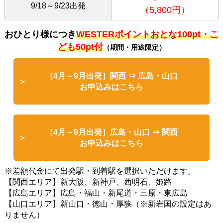
9/18～9/23出発
（5,800円）
おひとり様につき
WESTERポイントおとな100pt・こ
ども50pt付
（期間・用途限定）
［4月～9月出発］関西 ⇒ 広島・山口
お申込みはこちら
［4月～9月出発］広島・山口 ⇒ 関西
お申込みはこちら
※差額代金にて出発駅・到着駅を選択いただけます。
【関西エリア】新大阪、新神戸、西明石、姫路
【広島エリア】広島・福山・新尾道・三原・東広島
【山口エリア】新山口・徳山・厚狭（※新岩国の設定はあ
りません）