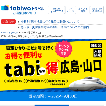
tabiwa
マイ
よくある
WESTER
by WESTER
ページ
質問
会員登録
令和8年熊本地震に伴う旅行の取扱いについて
お知らせ
悪天候、災害発生時等の遅延・運休についてのご案内
tabiwaトラベル
> tabiwa得 広島・山口
広島・山口へは限定ひかり・こだま利用でお得なtabiwa得
設定期間：～2026年9月30日