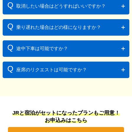
A
予約後の変更、日程及び時間の変更の場合は取消の
Q
取消したい場合はどうすればいいですか？
扱いとなります。現在の予約を取り消し後、新たにご
予約をお取りください。
A
■JR券を駅の指定席券売機で発券する前の取消
Q
乗り遅れた場合はどの様になりますか？
ご旅行前日23:49までマイページよりお取消が可能で
す。ただし、毎月末最終日の21：00～23：49の時間帯
A
は取消はできませんので、ご注意ください。
予約指定列車に乗り遅れた場合、後続の自由席にも
Q
途中下車は可能ですか？
■JR券を駅の指定席券売機で発券した後の取消
ご乗車は頂けません。
必ず列車の出発時間までに最寄りのJR駅（みどりの窓
A
口）にて往復分の指定席の取消証明を受けてくださ
指定された区間以外での乗降車、途中下車はできま
Q
座席のリクエストは可能ですか？
い。その後、10日間を目安に申込み店舗にJR券を返送
せん。
してください。取消証明がない場合は払戻ができませ
A
んので充分にご注意ください。
ご乗車の1か月以内（JR発売中）のお申込みでは、
＜払い戻し＞
シートマップで座席指定が可能です。ご乗車日が1ヶ月
上記取消手続きが完了しましたら、決済いただきまし
より先（発売前）のお申込みでは、「まとまった席」
たクレジットカードへ条件書記載の取消料を差し引い
等のご希望を選択いただくことが可能です。
JRと宿泊がセットになったプランもご用意！
た額の返金処理をします。
お申込みはこちら
※カード会社からの返金はカード会社の引き落としス
ケジュールによって異なります。