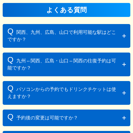
よくある質問
Q
関西、九州、広島、山口で利用可能な駅はどこ
ですか？
A
利用可能な駅は以下のとおりです。
Q
九州⇔関西、広島・山口⇔関西の往復予約は可
【関西エリア】新大阪、新神戸、西明石、姫路
能ですか？
【九州エリア】小倉、博多
【広島エリア】広島・福山・新尾道・三原・東広島
A
【山口エリア】新山口・徳山・厚狭
可能です。福岡（博多・小倉） ⇒ 関西、広島・山
Q
パソコンからの予約でもドリンクチケットは使
口 ⇒ 関西の「詳細・予約」ボタンより進み、「往復」
えますか？
を選択してお申込みください。
A
パソコンからの予約は可能ですが、ドリンクチケッ
Q
予約後の変更は可能ですか？
ト引換の際には必ずスマートフォンが必要になりま
す。