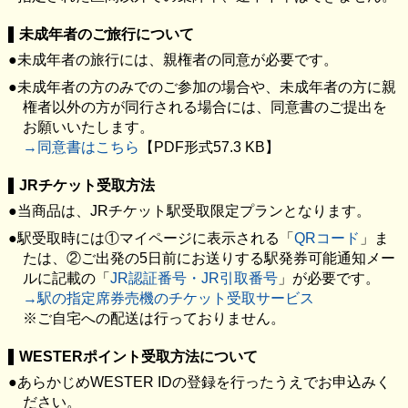
未成年者のご旅行について
未成年者の旅行には、親権者の同意が必要です。
未成年者の方のみでのご参加の場合や、未成年者の方に親
権者以外の方が同行される場合には、同意書のご提出を
お願いいたします。
→同意書はこちら
【PDF形式57.3 KB】
JRチケット受取方法
当商品は、JRチケット駅受取限定プランとなります。
駅受取時には①マイページに表示される「
QRコード
」ま
たは、②ご出発の5日前にお送りする駅発券可能通知メー
ルに記載の「
JR認証番号・JR引取番号
」が必要です。
→駅の指定席券売機のチケット受取サービス
※ご自宅への配送は行っておりません。
WESTERポイント受取方法について
あらかじめWESTER IDの登録を行ったうえでお申込みく
ださい。