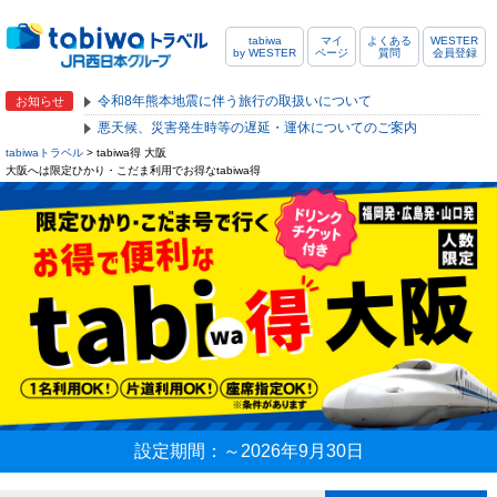
tabiwa
マイ
よくある
WESTER
by WESTER
ページ
質問
会員登録
令和8年熊本地震に伴う旅行の取扱いについて
お知らせ
悪天候、災害発生時等の遅延・運休についてのご案内
tabiwaトラベル
> tabiwa得 大阪
大阪へは限定ひかり・こだま利用でお得なtabiwa得
設定期間：～2026年9月30日