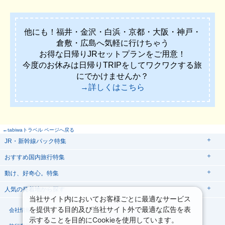
他にも！福井・金沢・白浜・京都・大阪・神戸・
倉敷・広島へ気軽に行けちゃう
お得な日帰りJRセットプランをご用意！
今度のお休みは日帰りTRIPをしてワクワクする旅
にでかけませんか？
→詳しくはこちら
←tabiwaトラベル ページへ戻る
JR・新幹線パック特集
tabiwaスペシャル
tabiwa得
おすすめ国内旅行特集
日帰りTrip
駅プラン
動け、好奇心。特集
ユニバーサル・スタジオ・ジャパンへの旅
人気の発着地から探す
西の日キャンペーン
贅沢時間
熊本
当社サイト内においてお客様ごとに最適なサービス
関西→金沢旅
関西→広島旅
を提供する目的及び当社サイト外で最適な広告を表
大阪
会社情報
プライバシーポリシー
こだわり企画
鉄道
京都
美酒旅
祭り花火
期間限定イベント
観光体験
示することを目的にCookieを使用しています。
関西→岡山旅
関西→博多旅