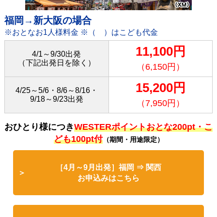
福岡→新大阪の場合
※おとなお1人様料金 ※（ ）はこども代金
11,100円
4/1～9/30出発
（下記出発日を除く）
（6,150円）
15,200円
4/25～5/6・8/6～8/16・
9/18～9/23出発
（7,950円）
おひとり様につき
WESTERポイントおとな200pt・こ
ども100pt付
（期間・用途限定）
［4月～9月出発］福岡 ⇒ 関西
お申込みはこちら