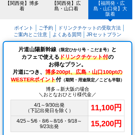
【関西発】博多
【関西発】広
【福岡発・広
着
島・山口着
島・山口発】大
阪着
ポイント
ご予約
ドリンクチケットの受取方法
ご案内とご注意
よくある質問
JRセットプラン
片道山陽新幹線
と
（限定ひかり号・こだま号）
カフェで使える
ドリンクチケット付
の
お得なプラン。
片道につき、
博多200pt、広島・山口100ptの
WESTERポイント
付
（期間・用途限定／こども半額）
博多→新大阪の場合
＼おとなおひとり様代金／
4/1～9/30出発
11,100円
（下記出発日を除く）
4/25～5/6・8/6～8/16・9/18～
15,200円
9/23出発