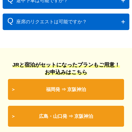
途中下車は可能ですか？
■JR券を駅の指定席券売機で発券した後の取消
ご乗車は頂けません。
必ず列車の出発時間までに最寄りのJR駅（みどりの窓
A
口）にて往復分の指定席の取消証明を受けてくださ
指定された区間以外での乗降車、途中下車はできま
Q
座席のリクエストは可能ですか？
い。その後、10日間を目安に申込み店舗にJR券を返送
せん。
してください。取消証明がない場合は払戻ができませ
A
んので充分にご注意ください。
ご乗車の1か月以内（JR発売中）のお申込みでは、
＜払い戻し＞
シートマップで座席指定が可能です。ご乗車日が1ヶ月
上記取消手続きが完了しましたら、決済いただきまし
より先（発売前）のお申込みでは、「まとまった席」
たクレジットカードへ条件書記載の取消料を差し引い
等のご希望を選択いただくことが可能です。
JRと宿泊がセットになったプランもご用意！
た額の返金処理をします。
お申込みはこちら
※カード会社からの返金はカード会社の引き落としス
ケジュールによって異なります。
※取消料は日帰り商品となりますので10日前より発生
福岡発 ⇒ 京阪神泊
いたします。
詳しくはこちらの【２．取消料の日帰り旅行（夜行を
含む）】をご確認ください。
広島・山口発 ⇒ 京阪神泊