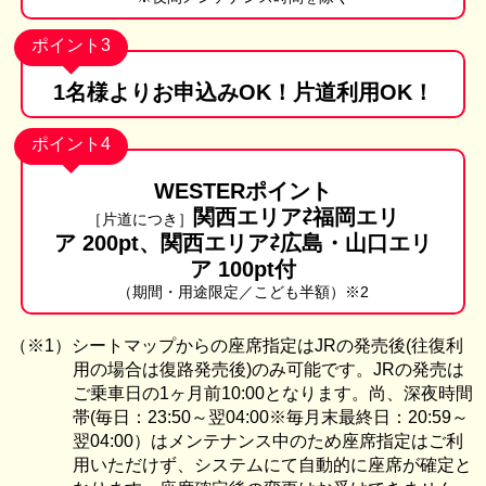
ポイント3
1名様より
お申込みOK！
片道利用OK！
ポイント4
WESTERポイント
関西エリア⇄福岡エリ
［片道につき］
ア 200pt、関西エリア⇄広島・山口エリ
ア 100pt付
（期間・用途限定／こども半額）※2
シートマップからの座席指定はJRの発売後(往復利
用の場合は復路発売後)のみ可能です。JRの発売は
ご乗車日の1ヶ月前10:00となります。尚、深夜時間
帯(毎日：23:50～翌04:00※毎月末最終日：20:59～
翌04:00）はメンテナンス中のため座席指定はご利
用いただけず、システムにて自動的に座席が確定と