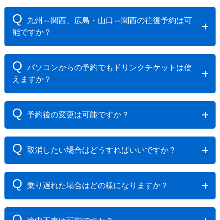
A
利用可能な駅は以下のとおりです。
Q
九州⇔関西、広島・山口⇔関西の往復予約は可
【関西エリア】新大阪、新神戸、西明石、姫路
能ですか？
【九州エリア】小倉、博多
【広島エリア】広島・福山・新尾道・三原・東広島
A
【山口エリア】新山口・徳山・厚狭
可能です。福岡（博多・小倉） ⇒ 関西、広島・山
Q
パソコンからの予約でもドリンクチケットは使
口 ⇒ 関西の「詳細・予約」ボタンより進み、「往復」
えますか？
を選択してお申込みください。
A
パソコンからの予約は可能ですが、ドリンクチケッ
Q
予約後の変更は可能ですか？
ト引換の際には必ずスマートフォンが必要になりま
す。
A
予約後の変更、日程及び時間の変更の場合は取消の
Q
取消したい場合はどうすればいいですか？
扱いとなります。現在の予約を取り消し後、新たにご
予約をお取りください。
A
■JR券を駅の指定席券売機で発券する前の取消
Q
乗り遅れた場合はどの様になりますか？
ご旅行前日23:49までマイページよりお取消が可能で
す。ただし、毎月末最終日の21：00～23：49の時間帯
A
は取消はできませんので、ご注意ください。
予約指定列車に乗り遅れた場合、後続の自由席にも
Q