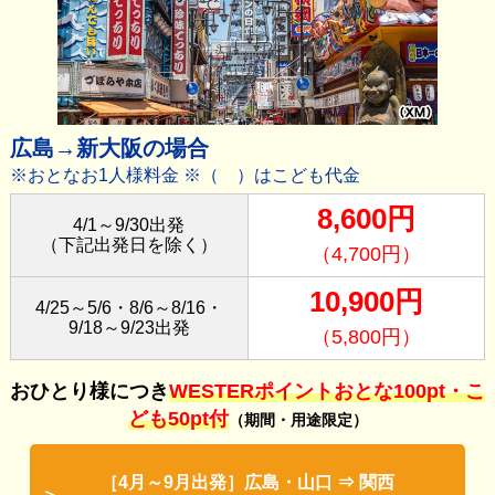
広島→新大阪の場合
※おとなお1人様料金 ※（ ）はこども代金
8,600円
4/1～9/30出発
（下記出発日を除く）
（4,700円）
10,900円
4/25～5/6・8/6～8/16・
9/18～9/23出発
（5,800円）
おひとり様につき
WESTERポイントおとな100pt・こ
ども50pt付
（期間・用途限定）
［4月～9月出発］広島・山口 ⇒ 関西