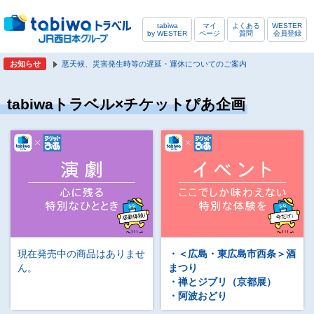
tabiwa
マイ
よくある
WESTER
by WESTER
ページ
質問
会員登録
お知らせ
悪天候、災害発生時等の遅延・運休についてのご案内
tabiwaトラベル×チケットぴあ企画
現在発売中の商品はありませ
・＜広島・東広島市西条＞酒
ん。
まつり
・禅とジブリ（京都展）
・阿波おどり