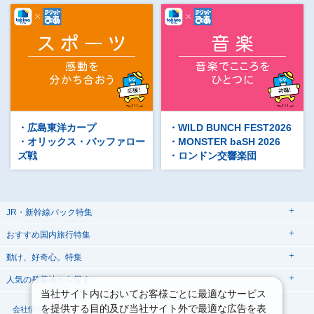
・広島東洋カープ
・WILD BUNCH FEST2026
・オリックス・バッファロー
・MONSTER baSH 2026
ズ戦
・ロンドン交響楽団
JR・新幹線パック特集
tabiwaスペシャル
tabiwa得
おすすめ国内旅行特集
日帰りTrip
駅プラン
動け、好奇心。特集
ユニバーサル・スタジオ・ジャパンへの旅
人気の発着地から探す
西の日キャンペーン
贅沢時間
熊本
当社サイト内においてお客様ごとに最適なサービス
関西→金沢旅
関西→広島旅
を提供する目的及び当社サイト外で最適な広告を表
大阪
会社情報
プライバシーポリシー
こだわり企画
鉄道
京都
美酒旅
祭り花火
期間限定イベント
観光体験