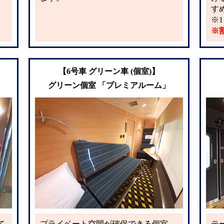
す
※
※
【6号車 グリーン車 (個室)】
グリーン個室 「プレミアルーム」
て
プライベート空間が確保できる個室
テ