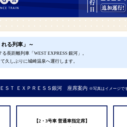
くれる列車」～
距離列車「WEST EXPRESS 銀河」。
として久しぶりに城崎温泉へ運行します。
ＥＳＴ ＥＸＰＲＥＳＳ銀河 座席案内
※写真はイメージで
【2・3号車 普通車指定席】