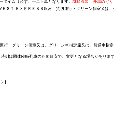
フリータイム（必ず、一旦下車となります。
城崎温泉 外湯めぐり
++＜ＷＥＳＴ ＥＸＰＲＥＳＳ銀河 貸切運行・グリーン個室又
切運行・グリーン個室又は、グリーン車指定席又は、普通車指定席＞
河」の運行時刻は団体臨時列車のため目安で、変更となる場合があり
ン]