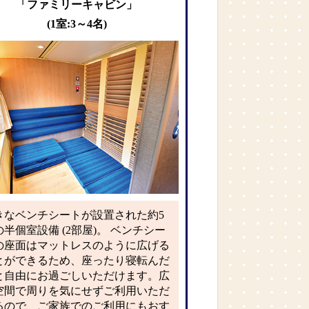
「ファミリーキャビン」
(1室:3～4名)
きなベンチシートが設置された約5
の半個室設備 (2部屋)。 ベンチシー
の座面はマットレスのように広げる
とができるため、座ったり寝転んだ
と自由にお過ごしいただけます。広
空間で周りを気にせずご利用いただ
るので、ご家族でのご利用にもおす