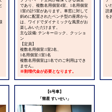
と
であり、複数名用個室4室、1名用個室
い
1室の計5室があります。車窓に対して
読
斜めに配置されたベンチ型の座席から
を
様
は、ワイドでダイナミックな風景がお
楽しみいただけます。
主な設備: テンキーロック、クッショ
ン
【定員】
複数名用個室:1室2名、
1名用個室:1室1名
複数名用個室は1名でのご利用はでき
ません。
※割増代金が必要となります。
【6号車】
「彗星 すいせい」