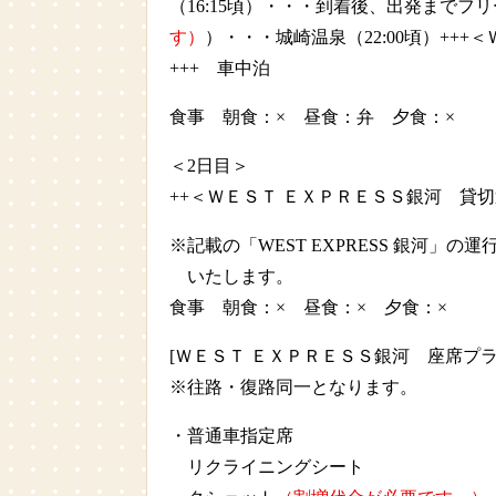
（16:15頃）・・・到着後、出発まで
す）
）・・・城崎温泉（22:00頃）+
+++ 車中泊
食事 朝食：× 昼食：弁 夕食：×
＜2日目＞
++＜ＷＥＳＴ ＥＸＰＲＥＳＳ銀河 貸
※記載の「WEST EXPRESS 銀
いたします。
食事 朝食：× 昼食：× 夕食：×
[ＷＥＳＴ ＥＸＰＲＥＳＳ銀河 座席プラ
※往路・復路同一となります。
・普通車指定席
リクライニングシート