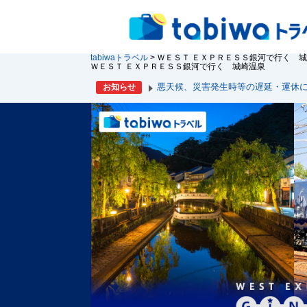
tabiwaトラベル
> ＷＥＳＴ ＥＸＰＲＥＳＳ銀河で行く 
ＷＥＳＴ ＥＸＰＲＥＳＳ銀河で行く 城崎温泉
悪天候、災害発生時等の遅延・運休
お知らせ