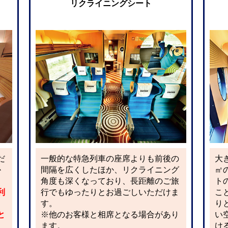
リクライニングシート
だ
一般的な特急列車の座席よりも前後の
大
か
間隔を広くしたほか、リクライニング
㎡
角度も深くなっており、長距離のご旅
ト
利
行でもゆったりとお過ごしいただけま
こ
す。
り
と
※他のお客様と相席となる場合があり
い
ます。
け