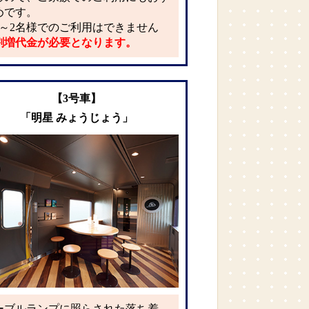
めです。
1～2名様でのご利用はできません
割増代金が必要となります。
【3号車】
「明星 みょうじょう」
ーブルランプに照らされた落ち着