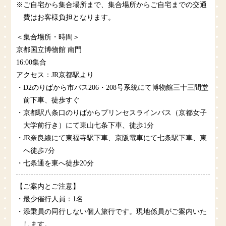
※ご自宅から集合場所まで、集合場所からご自宅までの交通
費はお客様負担となります。
＜集合場所・時間＞
京都国立博物館 南門
16:00集合
アクセス：JR京都駅より
・D2のりばから市バス206・208号系統にて博物館三十三間堂
前下車、徒歩すぐ
・京都駅八条口のりばからプリンセスラインバス（京都女子
大学前行き）にて東山七条下車、徒歩1分
・JR奈良線にて東福寺駅下車、京阪電車にて七条駅下車、東
へ徒歩7分
・七条通を東へ徒歩20分
【ご案内とご注意】
・最少催行人員：1名
・添乗員の同行しない個人旅行です。現地係員がご案内いた
します。