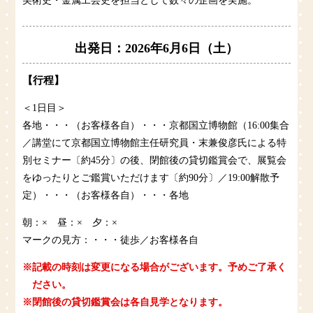
美術史・金属工芸史を担当として数々の企画を実施。
出発日：2026年6月6日（土）
【行程】
＜1日目＞
各地・・・（お客様各自）・・・京都国立博物館（16:00集合
／講堂にて京都国立博物館主任研究員・末兼俊彦氏による特
別セミナー〔約45分〕の後、閉館後の貸切鑑賞会で、展覧会
をゆったりとご鑑賞いただけます〔約90分〕／19:00解散予
定）・・・（お客様各自）・・・各地
朝：× 昼：× 夕：×
マークの見方：・・・徒歩／お客様各自
※記載の時刻は変更になる場合がございます。予めご了承く
ださい。
※閉館後の貸切鑑賞会は各自見学となります。