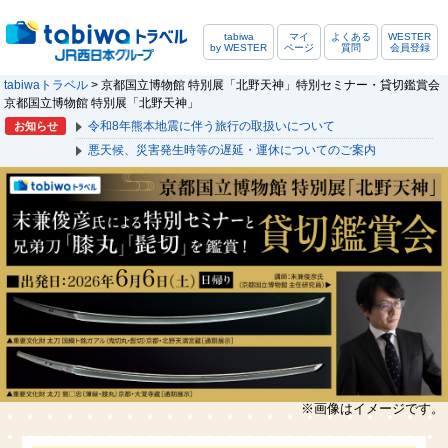
tabiwa
マイ
よくある
WESTER
by WESTER
ページ
質問
会員登録
tabiwaトラベル
> 京都国立博物館 特別展「北野天神」特別セミナー・貸切鑑賞会
京都国立博物館 特別展「北野天神」
令和8年熊本地震に伴う旅行の取扱いについて
お知らせ
悪天候、災害発生時等の遅延・運休についてのご案内
※画像はイメージです。