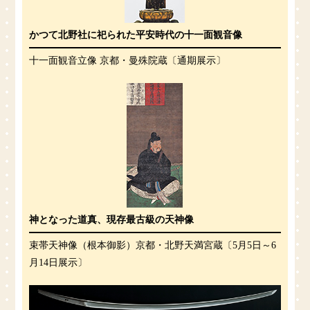
かつて北野社に祀られた平安時代の十一面観音像
十一面観音立像 京都・曼殊院蔵〔通期展示〕
神となった道真、現存最古級の天神像
束帯天神像（根本御影）京都・北野天満宮蔵〔5月5日～6
月14日展示〕