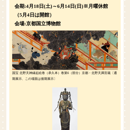
会期:4月18日(土)～6月14日(日)※月曜休館
（5月4日は開館）
会場:京都国立博物館
国宝 北野天神縁起絵巻（承久本）巻第6（部分）京都・北野天満宮蔵〔通
期展示、この場面は後期展示〕