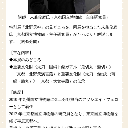
講師：末兼俊彦氏
（京都国立博物館 主任研究員）
特別展「北野天神」の見どころを、同展を担当した末兼俊彦
氏（京都国立博物館・主任研究員）がたっぷりと解説しま
す。（約45分間）
【主な内容】
◆本展のみどころ
◆重要文化財《太刀 国綱ト銘ガアル（鬼切丸・髭切）》
（京都・北野天満宮蔵）と重要文化財《太刀 銘□忠（薄
緑・膝丸）》（京都・大覚寺蔵）の伝承
【略歴】
2010 年九州国立博物館に金工分野担当のアソシエイトフェロ
ーとして着任。
2012 年に京都国立博物館の研究員となり、東京国立博物館を
経て再度京都へ。