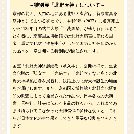
～特別展「北野天神」について～
京都の北西、天門の地にある北野天満宮は、菅原道真を
祭神としてまつる御社です。令和9年（2027）に道真薨去
から1125年目の式年大祭「半萬燈祭」が執り行われるこ
とを機に、京都国立博物館では北野天満宮に伝わる国
宝・重要文化財17件を中心とした全国の天神信仰ゆかり
の品々を一挙公開する特別展が開催されます。
国宝「北野天神縁起絵巻（承久本）」公開のほか、重要
文化財の「弘安本」「光信本」「光起本」など多くの北
野天神縁起絵巻を展観し、説話上の北野天神誕生の場面
をお届けします。また、京都国立博物館と北野文化研究
所の調査によって発見された作品や、日本各地の天満
宮・天神社、社寺に伝わる名品の数々から、これまであ
まり語られてこなかった天神信仰の多様な側面と、これ
らが日本文化の中で果たしてきた重要な役割をひもとき
ます。