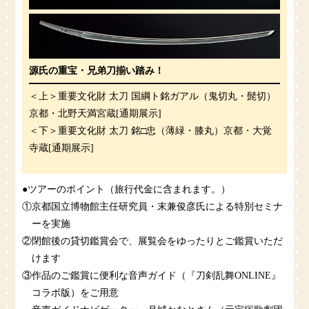
源氏の重宝・兄弟刀揃い踏み！
＜上＞重要文化財 太刀 国綱ト銘ガアル（鬼切丸・髭切）
京都・北野天満宮蔵[通期展示]
＜下＞重要文化財 太刀 銘□忠（薄緑・膝丸）京都・大覚
寺蔵[通期展示]
●ツアーのポイント（旅行代金に含まれます。）
①京都国立博物館主任研究員・末兼俊彦氏による特別セミナ
ーを実施
②閉館後の貸切鑑賞会で、展覧会をゆったりとご鑑賞いただ
けます
③作品のご鑑賞に便利な音声ガイド（『刀剣乱舞ONLINE』
コラボ版）をご用意