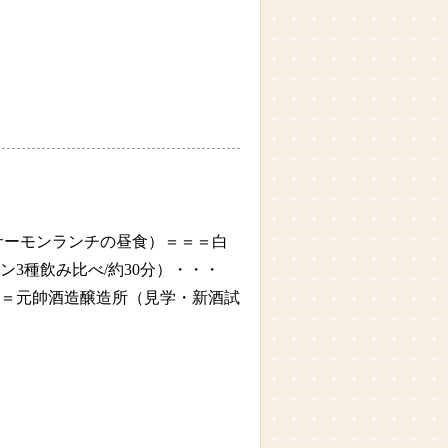
サーモンランチの昼食）＝＝＝白
3種飲み比べ/約30分）・・・
）＝＝＝元帥酒造醸造所（見学・新酒試