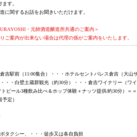
けます。
造に関するお話をお聞きいただけます。
KURAYOSHI・元帥酒造醸造所共通のご案内＞
りご案内が出来ない場合は代理の係がご案内をいたします。
倉吉駅前（11:00集合）・・・ホテルセントパレス倉吉（大山
・・・白壁土蔵群観光（約30分）・・・倉吉ワイナリー（ワイン
（クラフトビール3種飲み比べ＆ホップ体験＋ナッツ提供/約30分
5着予定）
×
ボタクシー、・・・徒歩又は各自負担