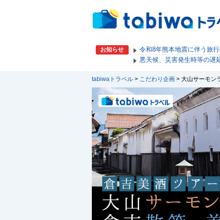
令和8年熊本地震に伴う旅
お知らせ
悪天候、災害発生時等の遅
tabiwaトラベル
>
こだわり企画
> 大山サーモ