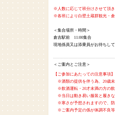
※人数に応じて班分けさせて頂き
※各班により白壁土蔵群観光・倉吉
＜集合場所・時間＞
倉吉駅前 11:00集合
現地係員又は添乗員がお待ちして
＜ご案内とご注意＞
【ご参加にあたっての注意事項】
※酒類の提供を伴う為、20歳
※飲酒運転・20才未満の方の
※当日は動き易い服装と履きな
※寒さが予想されますので、防
※ご案内予定の係が体調不良等