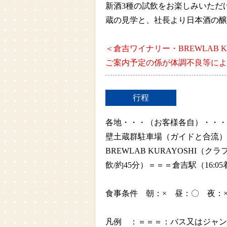
新酒3種の試飲をお楽しみいただ
蔵の見学と、社長より日本酒の醸
＜倉吉ワイナリー・BREWLAB 
ご案内予定の係が体調不良等によ
行程
各地・・・（お客様各自）・・・
壁土蔵群駐車場（ガイドと合流）
BREWLAB KURAYOSHI
飲/約45分）＝＝＝倉吉駅（16:0
食事条件 朝：× 昼：〇 夜：
凡例 ：＝＝＝：バス又はジャン