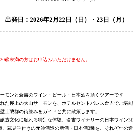
BREWLAB KURAYOSHI（イメージ）
出発日：2026年2月22日（日）・23日（月）
20歳未満の方はお申込みいただけません。
ーモンと倉吉のワイン・ビール・日本酒を頂くツアーです。
れた極上の大山サーモンを、ホテルセントパレス倉吉でご堪能
壁土蔵群の街並みをガイドと共に散策します。
醸造文化に触れる特別な体験。倉吉ワイナリーの日本ワイン3種
ル3種、蔵見学付きの元帥酒造の新酒・日本酒3種を、それぞれ