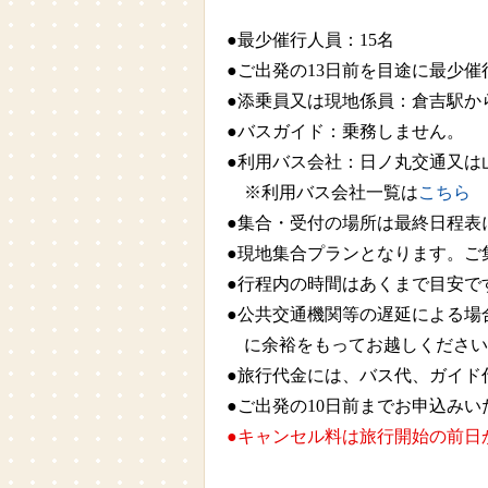
●最少催行人員：15名
●ご出発の13日前を目途に最少
●添乗員又は現地係員：倉吉駅か
●バスガイド：乗務しません。
●利用バス会社：日ノ丸交通又は
※利用バス会社一覧は
こちら
●集合・受付の場所は最終日程表
●現地集合プランとなります。ご
●行程内の時間はあくまで目安で
●公共交通機関等の遅延による場
に余裕をもってお越しください
●旅行代金には、バス代、ガイド
●ご出発の10日前までお申込みい
●キャンセル料は旅行開始の前日