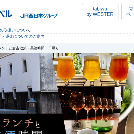
tabiwa
マ
by WESTER
ペ
行の取扱いについて
延・運休についてのご案内
ンランチと倉吉散策・美酒時間 日帰り