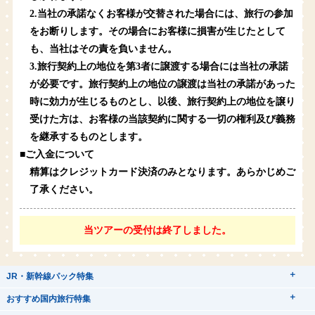
2.当社の承諾なくお客様が交替された場合には、旅行の参加
をお断りします。その場合にお客様に損害が生じたとして
も、当社はその責を負いません。
3.旅行契約上の地位を第3者に譲渡する場合には当社の承諾
が必要です。旅行契約上の地位の譲渡は当社の承諾があった
時に効力が生じるものとし、以後、旅行契約上の地位を譲り
受けた方は、お客様の当該契約に関する一切の権利及び義務
を継承するものとします。
■ご入金について
精算はクレジットカード決済のみとなります。あらかじめご
了承ください。
当ツアーの受付は終了しました。
JR・新幹線パック特集
tabiwaスペシャル
tabiwa得
おすすめ国内旅行特集