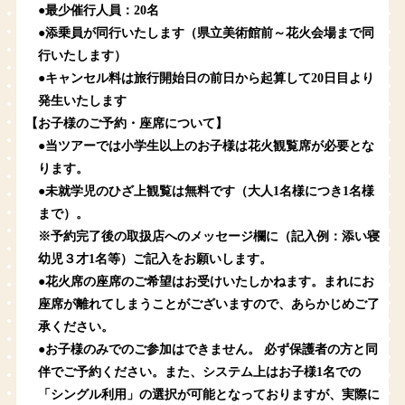
●最少催行人員：20名
●添乗員が同行いたします（県立美術館前～花火会場まで同
行いたします）
●キャンセル料は旅行開始日の前日から起算して20日目より
発生いたします
【お子様のご予約・座席について】
●当ツアーでは
小学生以上のお子様は花火観覧席が必要
とな
ります。
●未就学児のひざ上観覧は無料です（大人1名様につき1名様
まで）。
※予約完了後の取扱店へのメッセージ欄に（記入例：添い寝
幼児３才1名等）ご記入をお願いします。
●花火席の座席のご希望はお受けいたしかねます。まれにお
座席が離れてしまうことがございますので、あらかじめご了
承ください。
●お子様のみでのご参加はできません。 必ず保護者の方と同
伴でご予約ください。また、システム上はお子様1名での
「シングル利用」の選択が可能となっておりますが、実際に