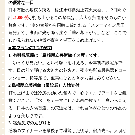
の優雅な一日
日本有数の規模を誇る「松江水郷祭湖上花火大会」。 2日間で
計
21,000発
が打ち上がるこの祭典は、広大な宍道湖そのものが
舞台です。4隻の台船から同時に放たれる「スターマイン尺玉
連発」や、湖面に光が降り注ぐ「垂れ幕下がり」など、ここで
しか見られない絶景が夜空と湖面を染め上げます。
■ 本プランの3つの魅力
1. 有料観覧席は「島根県立美術館イス席」です。
「ゆっくり見たい」という願いを叶える、今年初の設定席で
す。目の前で弾ける大迫力の花火と、夜空を彩る最先端ドロー
ンショー。特等席で、至高のひとときをお楽しみください。
2.島根県立美術館（常設展）入館券付
打ち上げまでは冷房の効いた館内で、心ゆくまでアートをご鑑
賞ください。「水」をテーマにした名画の数々と、窓から見え
る「日本の夕陽百選」の宍道湖は、それ自体がひとつの作品の
ような美しさです。
3. 宿泊先でのんびりと
感動のフィナーレを最後まで堪能した後は、宿泊先へ。大切な