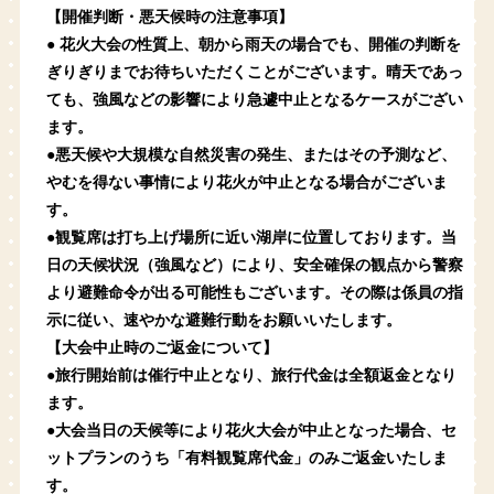
【開催判断・悪天候時の注意事項】
● 花火大会の性質上、朝から雨天の場合でも、開催の判断を
ぎりぎりまでお待ちいただくことがございます。晴天であっ
ても、強風などの影響により急遽中止となるケースがござい
ます。
●悪天候や大規模な自然災害の発生、またはその予測など、
やむを得ない事情により花火が中止となる場合がございま
す。
●観覧席は打ち上げ場所に近い湖岸に位置しております。当
日の天候状況（強風など）により、安全確保の観点から警察
より避難命令が出る可能性もございます。その際は係員の指
示に従い、速やかな避難行動をお願いいたします。
【大会中止時のご返金について】
●旅行開始前は催行中止となり、旅行代金は全額返金となり
ます。
●大会当日の天候等により花火大会が中止となった場合、セ
ットプランのうち
「有料観覧席代金」のみ
ご返金いたしま
す。