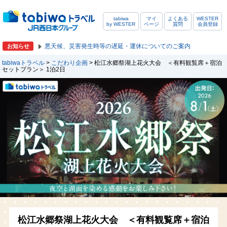
tabiwa
マイ
よくある
WESTER
by WESTER
ページ
質問
会員登録
悪天候、災害発生時等の遅延・運休についてのご案内
お知らせ
tabiwaトラベル
>
こだわり企画
> 松江水郷祭湖上花火大会 ＜有料観覧席＋宿泊
セットプラン＞ 1泊2日
松江水郷祭湖上花火大会 ＜有料観覧席＋宿泊