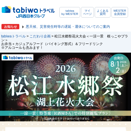
tabiwa
マイ
よくある
WESTER
by WESTER
ページ
質問
会員登録
悪天候、災害発生時等の遅延・運休についてのご案内
お知らせ
tabiwaトラベル
>
こだわり企画
> 松江水郷祭花火大会＜一涼一景 根っこやプラ
ン＞
お弁当＋カジュアルフード（バイキング形式）＆フリードリンク
※アルコールも含みます！