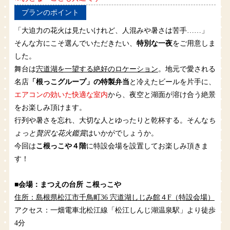
プランのポイント
「大迫力の花火は見たいけれど、人混みや暑さは苦手……」
そんな方にこそ選んでいただきたい、
特別な一夜
をご用意しま
した。
舞台は
宍道湖を一望する絶好のロケーション
。地元で愛される
名店
「根っこグループ」の特製弁当
と冷えたビールを片手に、
エアコンの効いた快適な室内
から、夜空と湖面が溶け合う絶景
をお楽しみ頂けます。
行列や暑さを忘れ、大切な人とゆったりと乾杯する。そんな
ち
ょっと贅沢な花火鑑賞
はいかがでしょうか。
今回は
こ根っこや４階
に特設会場を設置してお楽しみ頂きま
す！
■会場：まつえの台所 こ根っこや
住所：島根県松江市千鳥町36 宍道湖しじみ館４F（特設会場）
アクセス：一畑電車北松江線「松江しんじ湖温泉駅」より徒歩
4分