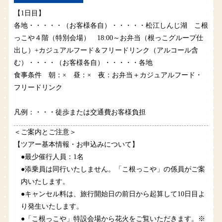
【1日目】
各地・・・・・（お客様各自）・・・・・松江しんじ湖 こ根
っこや４階（特別会場） 18:00～お弁当（根っこグループ仕
出し）+カジュアルフード＆フリードリンク（アルコール含
む）・・・・（お客様各自）・・・・・各地
食事条件 朝：× 昼：× 夜：お弁当＋カジュアルフード・
フリードリンク
凡例：・・・徒歩または交通費お客様負担
＜ご案内とご注意＞
【ツアー基本情報・お申込みについて】
●最少催行人員：1名
●添乗員は同行いたしません。「こ根っこや」の係員がご案
内いたします。
●キャンセル料は、旅行開始日の前日から起算して10日目よ
り発生いたします。
●「こ根っこや」特設会場から花火をご覧いただきます。※