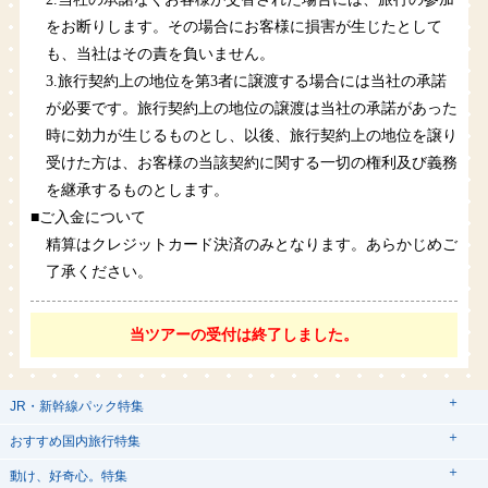
をお断りします。その場合にお客様に損害が生じたとして
も、当社はその責を負いません。
3.旅行契約上の地位を第3者に譲渡する場合には当社の承諾
が必要です。旅行契約上の地位の譲渡は当社の承諾があった
時に効力が生じるものとし、以後、旅行契約上の地位を譲り
受けた方は、お客様の当該契約に関する一切の権利及び義務
を継承するものとします。
■ご入金について
精算はクレジットカード決済のみとなります。あらかじめご
了承ください。
当ツアーの受付は終了しました。
JR・新幹線パック特集
tabiwaスペシャル
tabiwa得
おすすめ国内旅行特集
日帰りTrip
駅プラン
動け、好奇心。特集
ユニバーサル・スタジオ・ジャパンへの旅