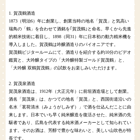
1. 賀茂鶴酒造
1873（明治6）年に創業し、創業当時の地名「賀茂」と気高い
瑞鳥の「鶴」を合わせて酒銘を｢賀茂鶴｣と命名。早くから先進
的精米技術に着目し、1898（同31）年に日本初の動力精米機を
導入しました。賀茂鶴は吟醸酒造りのパイオニアです。
賀茂鶴ビジタールームにて、酒造りを紹介する約10分のビデオ
鑑賞と、大吟醸タイプの「大吟醸特製ゴールド賀茂鶴」と、
「大吟醸 双鶴賀茂鶴」の試飲をお楽しみいただけます。
2. 賀茂泉酒造
賀茂泉酒造は、1912年（大正元年）に前垣酒造場として創業。
酒名「賀茂泉」は、かつての地名「賀茂」と、西国街道沿いの
名水「茗荷清水（みょうがしみず）」で酒を仕込んだことに由
来します。日本でいち早く純米醸造を復活させた、純米酒の先
駆者であり、広島を代表する純米酒メーカーとして知られてい
ます。そのお酒は、芳醇で豊かな味わいと、美しい山吹色が特
長です。