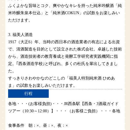
ふくよかな旨味とコク、爽やかなキレを持った純米吟醸酒「純
米吟醸朱泉本仕込」と「純米酒COKUN」の試飲をお楽しみい
ただけます。
3. 福美人酒造
1917（大正6）年、当時の西日本の酒造業者の有志による出資
で、清酒製造を目的として設立された株式会社。卓越した技術
から、酒造技術者の教育養成と発酵工学研究者実践機関に指
定。｢西条酒造学校｣と呼ばれ、多くの杜氏を輩出してきまし
た。
すっきりさわやかなのどこしの「福美人特別純米酒 ひめあ
ま」の試飲をお楽しみいただけます。
行程
各地・・・(お客様負担)・・・JR西条駅【西条・3酒蔵ガイド
ツアー（10:30～12:00）】・・・（お客様ご負担）・・・各地
食事条件 朝：×、昼：×、夜：×