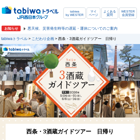
tabiwa
マイ
よくある
WESTER
by WESTER
ページ
質問
会員登録
悪天候、災害発生時等の遅延・運休についてのご案内
お知らせ
tabiwaトラベル
>
こだわり企画
> 西条・3酒蔵ガイドツアー 日帰り
西条・3酒蔵ガイドツアー 日帰り