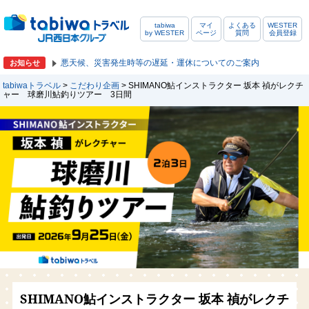
tabiwa
マイ
よくある
WESTER
by WESTER
ページ
質問
会員登録
悪天候、災害発生時等の遅延・運休についてのご案内
お知らせ
tabiwaトラベル
>
こだわり企画
> SHIMANO鮎インストラクター 坂本 禎がレクチ
ャー 球磨川鮎釣りツアー 3日間
SHIMANO鮎インストラクター 坂本 禎がレクチ