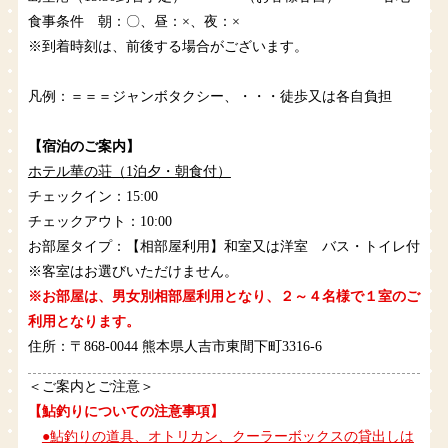
食事条件 朝：〇、昼：×、夜：×
※到着時刻は、前後する場合がございます。
凡例：＝＝＝ジャンボタクシー、・・・徒歩又は各自負担
【宿泊のご案内】
ホテル華の荘（1泊夕・朝食付）
チェックイン：15:00
チェックアウト：10:00
お部屋タイプ：【相部屋利用】和室又は洋室 バス・トイレ付
※客室はお選びいただけません。
※お部屋は、男女別相部屋利用となり、２～４名様で１室のご
利用となります。
住所：〒868-0044 熊本県人吉市東間下町3316-6
＜ご案内とご注意＞
【鮎釣りについての注意事項】
●鮎釣りの道具、オトリカン、クーラーボックスの貸出しは