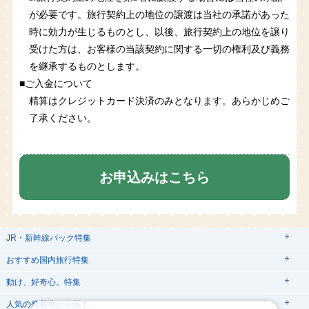
が必要です。旅行契約上の地位の譲渡は当社の承諾があった
時に効力が生じるものとし、以後、旅行契約上の地位を譲り
受けた方は、お客様の当該契約に関する一切の権利及び義務
を継承するものとします。
■ご入金について
精算はクレジットカード決済のみとなります。あらかじめご
了承ください。
お申込みはこちら
JR・新幹線パック特集
tabiwaスペシャル
tabiwa得
おすすめ国内旅行特集
日帰りTrip
駅プラン
動け、好奇心。特集
ユニバーサル・スタジオ・ジャパンへの旅
人気の発着地から探す
西の日キャンペーン