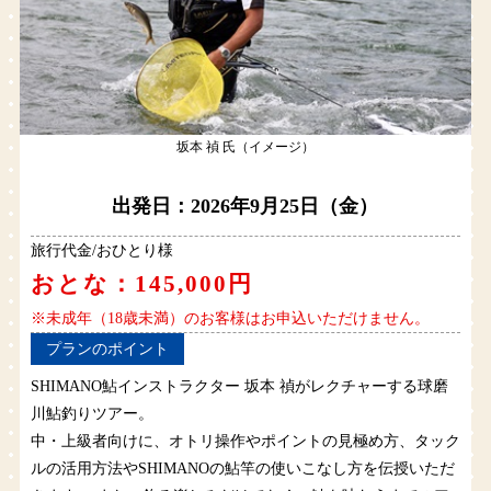
坂本 禎 氏（イメージ）
出発日：2026年9月25日（金）
旅行代金/おひとり様
おとな：145,000円
※未成年（18歳未満）のお客様はお申込いただけません。
プランのポイント
SHIMANO鮎インストラクター 坂本 禎がレクチャーする球磨
川鮎釣りツアー。
中・上級者向けに、オトリ操作やポイントの見極め方、タック
ルの活用方法やSHIMANOの鮎竿の使いこなし方を伝授いただ