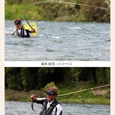
坂本 禎 氏（イメージ）