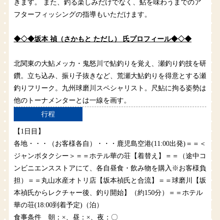
きます。 また、釣る楽しみだけでなく、鮎を味わうまでのア
フターフィッシングの指導もいただけます。
◆◇◆坂本 禎（さかもと ただし） 氏プロフィール◆◇◆
北関東の大鮎メッカ・鬼怒川で鮎釣りを覚え、瀬釣り釣技を研
鑽。立ち込み、振り子抜きなど、荒瀬大鮎釣りを得意とする瀬
釣りフリーク。九州球磨川スペシャリスト。尺鮎に拘る姿勢は
他のトーナメンターとは一線を画す。
行程
【1日目】
各地・・・（お客様各自）・・・鹿児島空港(11:00出発)＝＝＜
ジャンボタクシー＞＝＝ホテル華の荘【着替え】＝＝（途中コ
ンビニエンスストアにて、各自昼食・飲み物を購入※お客様負
担）＝＝丸山水産オトリ店【坂本禎氏と合流】＝＝球磨川【坂
本禎氏からレクチャー後、釣り開始】（約150分）＝＝ホテル
華の荘(18:00到着予定)（泊）
食事条件 朝：×、昼：×、夜：〇