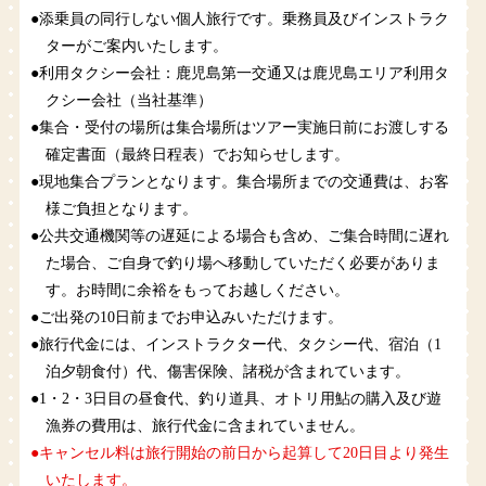
●添乗員の同行しない個人旅行です。乗務員及びインストラク
ターがご案内いたします。
●利用タクシー会社：鹿児島第一交通又は鹿児島エリア利用タ
クシー会社（当社基準）
●集合・受付の場所は集合場所はツアー実施日前にお渡しする
確定書面（最終日程表）でお知らせします。
●現地集合プランとなります。集合場所までの交通費は、お客
様ご負担となります。
●公共交通機関等の遅延による場合も含め、ご集合時間に遅れ
た場合、ご自身で釣り場へ移動していただく必要がありま
す。お時間に余裕をもってお越しください。
●ご出発の10日前までお申込みいただけます。
●旅行代金には、インストラクター代、タクシー代、宿泊（1
泊夕朝食付）代、傷害保険、諸税が含まれています。
●1・2・3日目の昼食代、釣り道具、オトリ用鮎の購入及び遊
漁券の費用は、旅行代金に含まれていません。
●キャンセル料は旅行開始の前日から起算して20日目より発生
いたします。