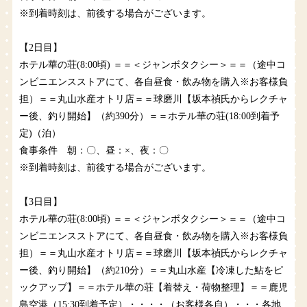
※到着時刻は、前後する場合がございます。
【2日目】
ホテル華の荘(8:00頃) ＝＝＜ジャンボタクシー＞＝＝（途中コ
ンビニエンスストアにて、各自昼食・飲み物を購入※お客様負
担）＝＝丸山水産オトリ店＝＝球磨川【坂本禎氏からレクチャ
ー後、釣り開始】（約390分）＝＝ホテル華の荘(18:00到着予
定)（泊）
食事条件 朝：〇、昼：×、夜：〇
※到着時刻は、前後する場合がございます。
【3日目】
ホテル華の荘(8:00頃) ＝＝＜ジャンボタクシー＞＝＝（途中コ
ンビニエンスストアにて、各自昼食・飲み物を購入※お客様負
担）＝＝丸山水産オトリ店＝＝球磨川【坂本禎氏からレクチャ
ー後、釣り開始】（約210分）＝＝丸山水産【冷凍した鮎をピ
ックアップ】＝＝ホテル華の荘【着替え・荷物整理】＝＝鹿児
島空港（15:30到着予定）・・・・（お客様各自）・・・各地