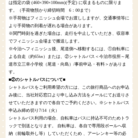
は指定の袋 (460×390×100mm)(予定) に収まるものに限りま
す。（手荷物預かり締切時間 6：00まで）
※手荷物はフィニッシュ会場でお渡ししますが、交通事情等に
より手荷物の到着が遅れる場合があります。
※関門時刻を過ぎた場合は、走行を中止していただき、収容車
でフィニッシュ会場まで搬送します。
※今治へフィニッシュ後、尾道側へ移動するには、①自転車に
よる自走（約65㎞）または、②シャトルバス＜今治市役所～尾
道市立三幸小学校（尾道・向島）/事前申込・有料＞がありま
す。
■②のシャトルバスについて■
シャトルバスをご利用希望の方には、この旅行商品へのお申込
み後に、当社対応窓口より申し込み方法をメールにてお送りさ
せていただきますので各自でご予約ください。※シャトルバス
申込み締め切り7/14（火）
シャトルバス利用の場合、自転車はバスに持込不可のためトラ
ックで別送となります。 自転車は、各自で専用段ボールへ収
納（前輪取外し等）していただくため 、アーレンキー等の必