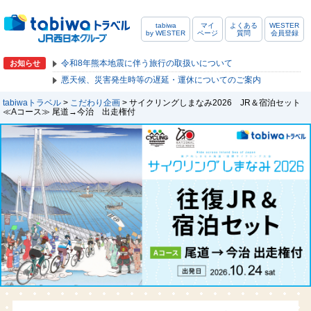
tabiwa
マイ
よくある
WESTER
by WESTER
ページ
質問
会員登録
令和8年熊本地震に伴う旅行の取扱いについて
お知らせ
悪天候、災害発生時等の遅延・運休についてのご案内
tabiwaトラベル
>
こだわり企画
> サイクリングしまなみ2026 JR＆宿泊セット
≪Aコース≫ 尾道→今治 出走権付