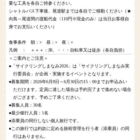
要な工具を各自ご持参ください。
シャトルバス下車後、尾道駅までは各自でご移動ください（★
向島～尾道間の渡船代金〈110円※現金のみ〉は当日お客様自
身でお支払いください）
食事条件 朝：× 昼：× 夜：×
凡例 ： ＋＋＋：JR、・・・自転車又は徒歩（各自負担）
＜ご案内とご注意＞
●「サイクリングしまなみ2026」は「サイクリングしまなみ実
行委員会」が企画・実施するイベントとなります。
●募集期間：2026年6月8日～6月30日の15：00までお申込みい
ただけます。定員に達した場合は予約完了まで進めない場合
がござます。予めご了承ください。
●募集人員：30名
●最少催行人員：1名
●添乗員の同行しない個人旅行です。
●この旅行では約款に定める旅程管理を行う者（添乗員）の同
行はありません。