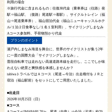
利用の場合
※旅行代金に含まれるもの：往復JR代金（乗車券は（往路）発
駅⇒福山駅、（復路）尾道駅⇒着駅）、サイクルトレイン（福
山⇒尾道乗車券）、福山宿泊代金（福山ニューキャッスルホテ
ル/１泊２日食事なし/１名１室利用）、サイクリングしまなみ
Aコース参加料、手荷物預かり代金
プランのポイント
瀬戸内しまなみ海道を舞台に、世界のサイクリストが集う2年
に一度の国際大会「サイクリングしまなみ」。
普段自転車では走れない高速道路本線を走行し、ここでしか味
わえない絶景と爽快感を体感しませんか？
tabiwaトラベルではＡコース（尾道→今治）出走権付をＪＲと
宿泊（福山駅前）をセットにしてご用意いたしました。
■出走日
2026年10月25日（日）
■コース
Aコース≪IMABARI 70≫ 尾道（向島）⇒今治（片道）約70