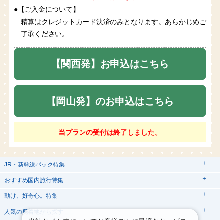
●【ご入金について】
精算はクレジットカード決済のみとなります。あらかじめご
了承ください。
【関西発】お申込はこちら
【岡山発】のお申込はこちら
当プランの受付は終了しました。
JR・新幹線パック特集
tabiwaスペシャル
tabiwa得
おすすめ国内旅行特集
日帰りTrip
駅プラン
動け、好奇心。特集
ユニバーサル・スタジオ・ジャパンへの旅
人気の発着地から探す
西の日キャンペーン
贅沢時間
熊本