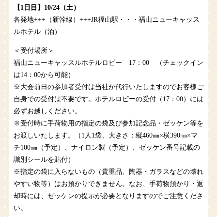
【1日目】10/24（土）
各発地+++（新幹線）+++JR福山駅・・・福山ニューキャッス
ルホテル（泊）
＜受付場所＞
福山ニューキャッスルホテルロビー 17：00 （チェックイン
は14：00から可能）
※大会前日の参加者受付は当社が代行いたしますのでお客様ご
自身での受付は不要です。ホテルロビーの受付（17：00）には
必ずお越しください。
※受付時に手荷物用の指定の袋及び参加記念品・ゼッケン等を
お渡しいたします。（1人1袋、大きさ：縦460㎜×横390㎜×マ
チ100㎜（予定）、ナイロン製（予定）、ゼッケン番号記載の
識別シールを貼付）
※指定の袋に入らないもの（貴重品、陶器・ガラスなどの壊れ
やすい物等）はお預かりできません。なお、手荷物預かり・返
却時には、ゼッケンの提示が必要となりますのでご注意くださ
い。