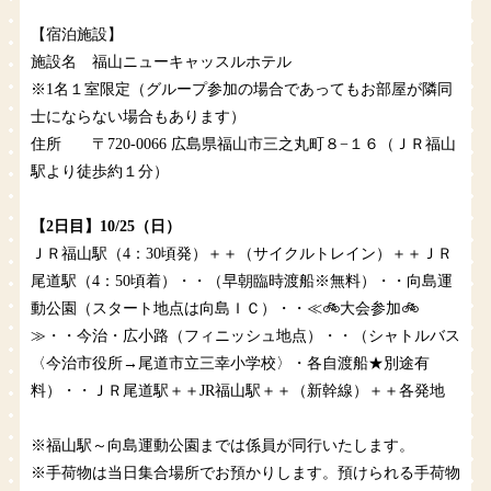
【宿泊施設】
施設名 福山ニューキャッスルホテル
※1名１室限定（グループ参加の場合であってもお部屋が隣同
士にならない場合もあります）
住所 〒720-0066 広島県福山市三之丸町８−１６（ＪＲ福山
駅より徒歩約１分）
【2日目】10/25（日）
ＪＲ福山駅（4：30頃発）＋＋（サイクルトレイン）＋＋ＪＲ
尾道駅（4：50頃着）・・（早朝臨時渡船※無料）・・向島運
動公園（スタート地点は向島ＩＣ）・・≪🚲大会参加🚲
≫・・今治・広小路（フィニッシュ地点）・・（シャトルバス
〈今治市役所→尾道市立三幸小学校〉・各自渡船★別途有
料）・・ＪＲ尾道駅＋＋JR福山駅＋＋（新幹線）＋＋各発地
※福山駅～向島運動公園までは係員が同行いたします。
※手荷物は当日集合場所でお預かりします。預けられる手荷物