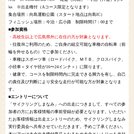
㎞ ※出走権付（Aコース限定となります）
集合場所：向島運動公園（スタート地点は向島IC）
フィニッシュ場所：今治・広小路 制限時間17：00まで
■参加資格
・高校生以上で広島県外に在住の方が対象となります。
・往復JRご利用のため、ご自身の組立可能な車種の自転車（前
輪を外せるもの）でご参加ください。
・車種はスポーツ車（ロードバイク、ＭＴＢ、クロスバイク、
小径車＜タイヤ径が16〜24インチ＞）に限ります。
・健康で、コースを制限時間内に完走できる脚力を有し、自己
の責任及び判断により安全な走行が可能な方が対象となりま
す。
■エントリーについて
「サイクリングしまなみ」への出走につきまして、すべての参
加者の方にお客様情報の事前登録が必要となります。いただい
たお客様情報は出走エントリーのため、サイクリングしまなみ
実行委員会へ共有させていただきます。予めご了承ください。