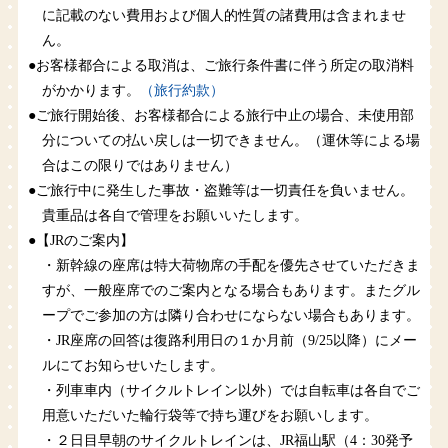
に記載のない費用および個人的性質の諸費用は含まれませ
ん。
●お客様都合による取消は、ご旅行条件書に伴う所定の取消料
がかかります。
（旅行約款）
●ご旅行開始後、お客様都合による旅行中止の場合、未使用部
分についての払い戻しは一切できません。（運休等による場
合はこの限りではありません）
●ご旅行中に発生した事故・盗難等は一切責任を負いません。
貴重品は各自で管理をお願いいたします。
●【JRのご案内】
・新幹線の座席は特大荷物席の手配を優先させていただきま
すが、一般座席でのご案内となる場合もあります。またグル
ープでご参加の方は隣り合わせにならない場合もあります。
・JR座席の回答は復路利用日の１か月前（9/25以降）にメー
ルにてお知らせいたします。
・列車車内（サイクルトレイン以外）では自転車は各自でご
用意いただいた輪行袋等で持ち運びをお願いします。
・２日目早朝のサイクルトレインは、JR福山駅（4：30発予