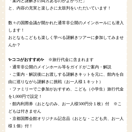
「案内と謎解きの両方あるのがよかった」
と、内容の充実と楽しさに太鼓判をいただいています！
数々の国際会議が開かれた通常非公開のメインホールにも潜入
します！
おとなもこどもも楽しく学べる謎解きツアーに参加してみませ
んか？
✨ココがおすすめ✨
※旅行代金に含まれます
・通常非公開のメインホール等をガイドがご案内・解説
・ご案内・解説後にお渡しする謎解きキットを元に、館内を自
由に巡りながら謎解きに挑戦（お一人様１キット）
・ファミリーでご参加がおすすめ、こども（小学生）旅行代金
を1,000円で設定！
・館内利用券（おとなのみ、お一人様500円分１枚）付 ※こ
どもは付きません
・京都国際会館オリジナル記念品（おとな・こども共、お一人
様１個）付！