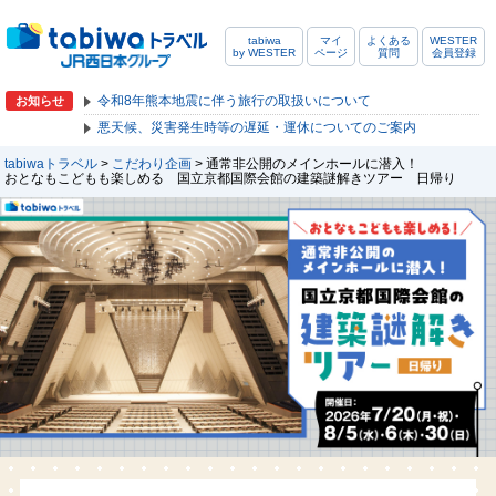
tabiwa
マイ
よくある
WESTER
by WESTER
ページ
質問
会員登録
令和8年熊本地震に伴う旅行の取扱いについて
お知らせ
悪天候、災害発生時等の遅延・運休についてのご案内
tabiwaトラベル
>
こだわり企画
> 通常非公開のメインホールに潜入！
おとなもこどもも楽しめる 国立京都国際会館の建築謎解きツアー 日帰り