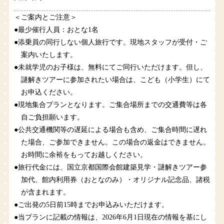
＜ご案内とご注意＞
●最少催行人員：おとな1名
●添乗員の同行しない個人旅行です。現地スタッフが受付・ご
案内いたします。
●未就学児のお子様は、無料にてご同行いただけます。但し、
謎解きツアーに参加されたい場合は、こども（小学生）にて
お申込ください。
●現地集合プランとなります。ご集合場所までの交通費等は各
自ご負担願います。
●公共交通機関等の遅延による場合も含め、ご集合時間に遅れ
た場合、ご参加できません。この場合の返金はできません。
お時間に余裕をもってお越しください。
●旅行代金には、国立京都国際会館建築見学・謎解きツアー参
加代、館内利用券（おとなのみ）・オリジナル記念品、諸税
が含まれます。
●ご出発の5日前15時までお申込みいただけます。
●当プランに記載の情報は、2026年6月1日現在の情報を基にし