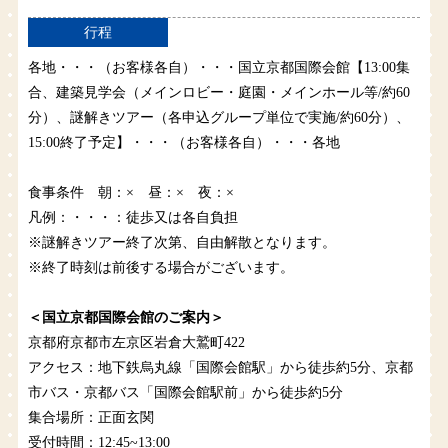
行程
各地・・・（お客様各自）・・・国立京都国際会館【13:00集
合、建築見学会（メインロビー・庭園・メインホール等/約60
分）、謎解きツアー（各申込グループ単位で実施/約60分）、
15:00終了予定】・・・（お客様各自）・・・各地
食事条件 朝：× 昼：× 夜：×
凡例：・・・：徒歩又は各自負担
※謎解きツアー終了次第、自由解散となります。
※終了時刻は前後する場合がございます。
＜国立京都国際会館のご案内＞
京都府京都市左京区岩倉大鷲町422
アクセス：地下鉄烏丸線「国際会館駅」から徒歩約5分、京都
市バス・京都バス「国際会館駅前」から徒歩約5分
集合場所：正面玄関
受付時間：12:45~13:00