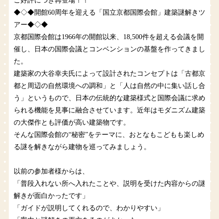
ご好評につき再登場！！
◆◇◆開館60周年を迎える「国立京都国際会館」建築謎解きツ
アー◆◇◆
京都国際会館は1966年の開館以来、18,500件を超える会議を開
催し、日本の国際会議とコンベンションの基盤を作ってきまし
た。
建築家の大谷幸夫氏によって設計されたコンセプトは「古都京
都と周辺の自然環境への調和」と「人は自然の中に集い話し合
う」というもので、日本の伝統的な建築様式と国際会議に求め
られる機能を見事に融合させています。近年はモダニズム建築
の大傑作とも評価が高い建築物です。
そんな国際会館の“秘密”をテーマに、おとなもこどもも楽しめ
る謎を解きながら建物を巡ってみましょう。
以前の参加者様からは、
「普段入れない所へ入れたことや、説明を受けた内容からの謎
解きが面白かったです」
「ガイドが説明してくれるので、わかりやすい」