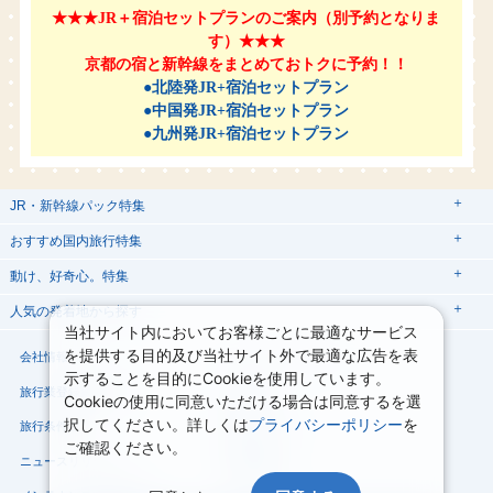
★★★JR＋宿泊セットプランのご案内（別予約となりま
す）★★★
京都の宿と新幹線をまとめておトクに予約！！
●北陸発JR+宿泊セットプラン
●中国発JR+宿泊セットプラン
●九州発JR+宿泊セットプラン
JR・新幹線パック特集
tabiwaスペシャル
tabiwa得
おすすめ国内旅行特集
日帰りTrip
駅プラン
動け、好奇心。特集
ユニバーサル・スタジオ・ジャパンへの旅
人気の発着地から探す
西の日キャンペーン
贅沢時間
熊本
当社サイト内においてお客様ごとに最適なサービス
関西→金沢旅
関西→広島旅
を提供する目的及び当社サイト外で最適な広告を表
大阪
会社情報
プライバシーポリシー
こだわり企画
鉄道
京都
美酒旅
祭り花火
期間限定イベント
観光体験
示することを目的にCookieを使用しています。
関西→岡山旅
関西→博多旅
プラン
親子旅
旅行業登録票・約款
規約集
Cookieの使用に同意いただける場合は同意するを選
広島→大阪旅
広島→博多旅
択してください。詳しくは
プライバシーポリシー
を
旅行条件書
商標について
演劇
イベント
スポーツ
音楽
ご確認ください。
広島→岡山旅
博多→大阪旅
ニュースリリース
採用情報
博多→広島旅