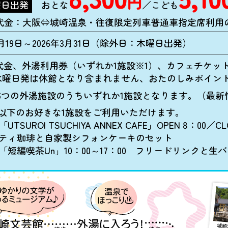
円
曜日出発
おとな
／こども
代金：大阪⇔城崎温泉・往復限定列車普通車指定席利用
年1月19日～2026年3月31日（除外日：木曜日出発）
代金、外湯利用券（いずれか1施設※1）、カフェチケッ
水曜日発は休館となり含まれません、おたのしみポイント
6つの外湯施設のうちいずれか1施設となります。（最新
以下のお好きな1施設をご利用いただけます。
「UTSUROI TSUCHIYA ANNEX CAFE」OPEN 8：00／C
ティ珈琲と自家製シフォンケーキのセット
「短編喫茶Un」10：00～17：00 フリードリンクと生