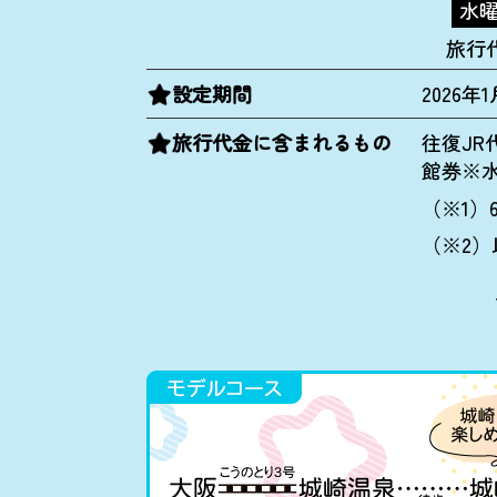
水
旅行
設定期間
2026
旅行代金に含まれるもの
往復JR
館券※