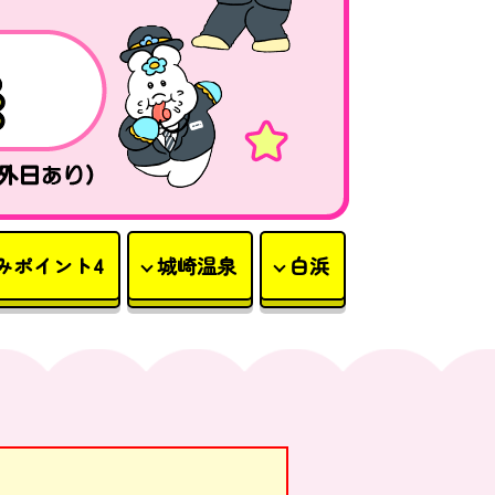
みポイント4
城崎温泉
白浜