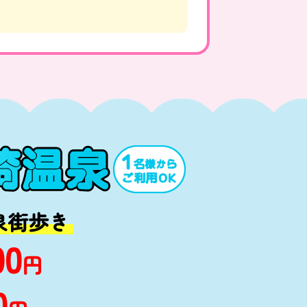
泉街歩き
00
円
0