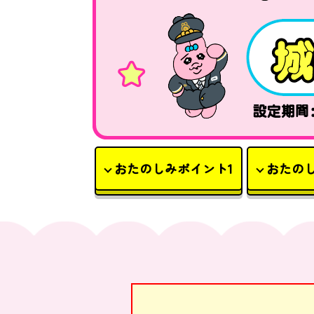
おたのしみポイント1
おたの