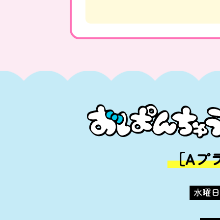
［Aプ
水曜日