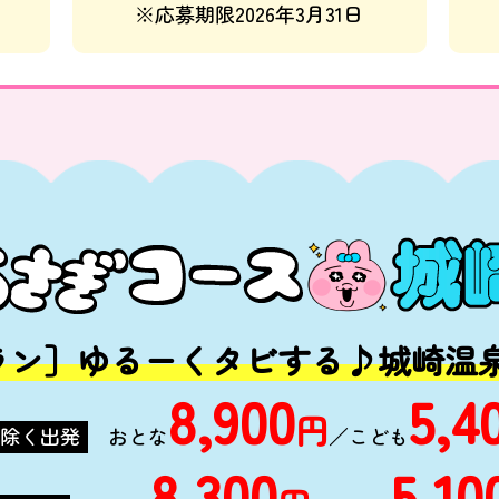
※応募期限2026年3月31日
ラン］
ゆるーくタビする♪城崎温
8,900
5,4
円
除く出発
おとな
／こども
8,300
5,10