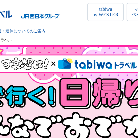
tabiwa
by WESTER
ペ
延・運休についてのご案内
aトラベル