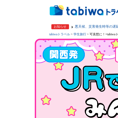
悪天候、災害発生時等の遅
お知らせ
tabiwaトラベル
>
学生旅行
> 可哀想に！×tabiw