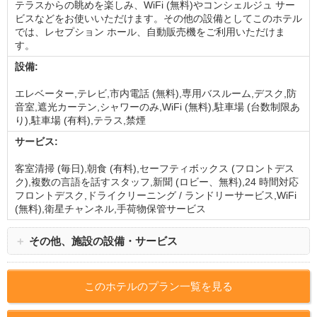
テラスからの眺めを楽しみ、WiFi (無料)やコンシェルジュ サー
ビスなどをお使いいただけます。その他の設備としてこのホテル
では、レセプション ホール、自動販売機をご利用いただけま
す。
設備:
エレベーター,テレビ,市内電話 (無料),専用バスルーム,デスク,防
音室,遮光カーテン,シャワーのみ,WiFi (無料),駐車場 (台数制限あ
り),駐車場 (有料),テラス,禁煙
サービス:
客室清掃 (毎日),朝食 (有料),セーフティボックス (フロントデス
ク),複数の言語を話すスタッフ,新聞 (ロビー、無料),24 時間対応
フロントデスク,ドライクリーニング / ランドリーサービス,WiFi
(無料),衛星チャンネル,手荷物保管サービス
＋
その他、施設の設備・サービス
このホテルのプラン一覧を見る