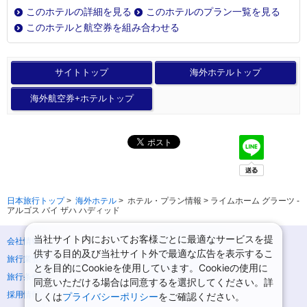
このホテルの詳細を見る
このホテルのプラン一覧を見る
このホテルと航空券を組み合わせる
サイトトップ
海外ホテルトップ
海外航空券+ホテルトップ
日本旅行トップ
>
海外ホテル
>
ホテル・プラン情報 > ライムホーム グラーツ -
アルゴス バイ ザハ ハディッド
当社サイト内においてお客様ごとに最適なサービスを提
会社情報
プライバシーポリシー
供する目的及び当社サイト外で最適な広告を表示するこ
旅行業登録票・約款
規約集
とを目的にCookieを使用しています。Cookieの使用に
旅行条件書
ニュースリリース
同意いただける場合は同意するを選択してください。詳
採用情報
サイトマップ
しくは
プライバシーポリシー
をご確認ください。