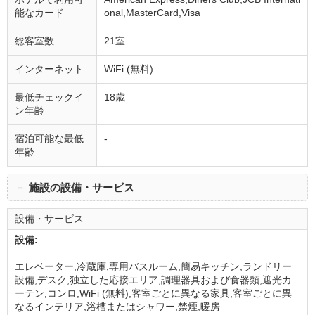
能なカード
onal,MasterCard,Visa
総客室数
21室
インターネット
WiFi (無料)
最低チェックイ
18歳
ン年齢
宿泊可能な最低
-
年齢
－
施設の設備・サービス
設備・サービス
設備:
エレベーター,冷蔵庫,専用バスルーム,簡易キッチン,ランドリー
設備,デスク,独立した応接エリア,調理器具および食器類,遮光カ
ーテン,コンロ,WiFi (無料),客室ごとに異なる家具,客室ごとに異
なるインテリア,浴槽またはシャワー,禁煙,暖房