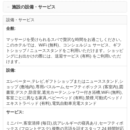
－
施設の設備・サービス
設備・サービス
全般:
マッサージを受けられるスパで贅沢な時間をお過ごしください。
このホテルでは、WiFi (無料)、コンシェルジュ サービス、ギフ
トショップ / ニューススタンドをご利用いただけます。ショッピ
ングにお出かけの際には、送迎サービス (有料) をご利用いただ
けます。
設備:
エレベーター,テレビ,ギフトショップまたはニューススタンド,シ
ョップ (敷地内),専用バスルーム,セーフティボックス (客室内),図
書室,デスク,防音室,遮光カーテン,シャワー付き浴槽,WiFi (無料),
客室ごとに異なる家具,ベビーベッド (有料),禁煙,可動式ベッド /
エキストラベッド (有料),電気自動車充電スタンド
サービス:
ミニバー,客室清掃 (毎日),抗アレルギーの寝具あり,セーフティボ
ックス (フロントデスク),複数の言語を話すスタッフ,24 時間対応