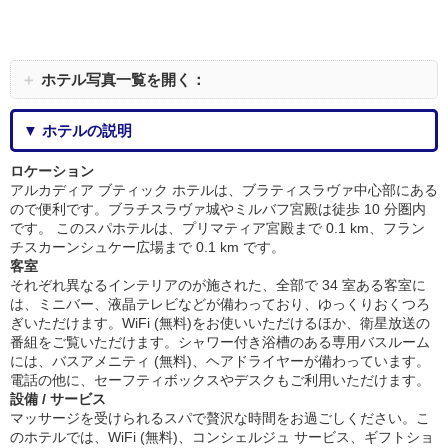
＋
ホテル写真一覧を開く：
▼ ホテルの説明
ロケーション
アルカディア ブティック ホテルは、ブラティスラヴァ中心部にある
ので便利です。ブラチスラヴァ城やミルバフ宮殿は徒歩 10 分圏内
です。 このスパホテルは、プリマティア宮殿まで 0.1 km、フラン
チスカーンシュケー広場まで 0.1 km です。
客室
それぞれ異なるインテリアのが施された、全部で 34 室ある客室に
は、ミニバー、液晶テレビなどが備わっており、ゆっくりおくつろ
ぎいただけます。WiFi (無料)をお使いいただけるほか、衛星放送の
番組をご覧いただけます。シャワー付き浴槽のある専用バスルーム
には、バスアメニティ (無料)、ヘアドライヤーが備わっています。
電話の他に、セーフティボックスやデスクもご利用いただけます。
設備 / サービス
マッサージを受けられるスパで贅沢な時間をお過ごしください。こ
のホテルでは、WiFi (無料)、コンシェルジュ サービス、ギフトショ