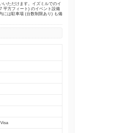
使いいただけます。イズミルでのイ
7 平方フィート) のイベント設備
には駐車場 (台数制限あり) も備
,Visa