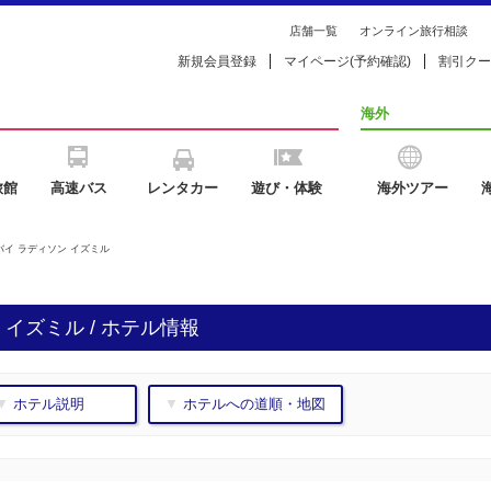
店舗一覧
オンライン旅行相談
新規会員登録
マイページ(予約確認)
割引クー
海外
旅館
高速バス
レンタカー
遊び・体験
海外ツアー
 バイ ラディソン イズミル
 イズミル / ホテル情報
▼ ホテル説明
▼ ホテルへの道順・地図