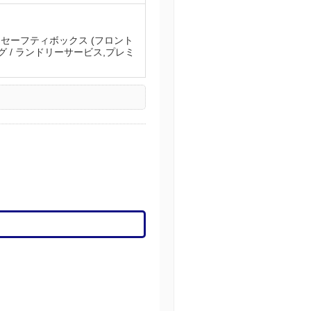
料),セーフティボックス (フロント
グ / ランドリーサービス,プレミ