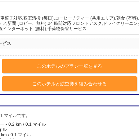
車椅子対応,客室清掃 (毎日),コーヒー / ティー (共用エリア),朝食 (有
フ,新聞 (ロビー、無料),24 時間対応フロントデスク,ドライクリーニン
),有線インターネット (無料),手荷物保管サービス
ービス
このホテルのプラン一覧を見る
このホテルと航空券を組み合わせる
0.1 マイルです。
.2 km / 0.1 マイル
マイル
m / 0.1 マイル