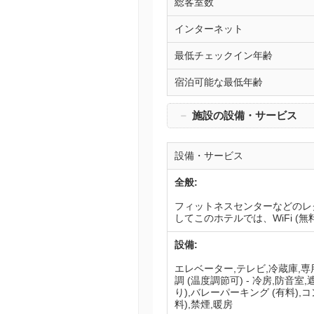
総客室数
インターネット
最低チェックイン年齢
宿泊可能な最低年齢
－
施設の設備・サービス
設備・サービス
全般:
フィットネスセンターなどのレ
してこのホテルでは、WiFi (
設備:
エレベーター,テレビ,冷蔵庫,専
調 (温度調節可) - 冷房,防音室
り),バレーパーキング (有料)
料),禁煙,暖房