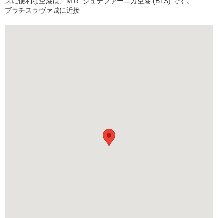
スに便利な空港は、M.R. シュテファーニカ空港 (BTS) です。
ブラチスラヴァ城に近接