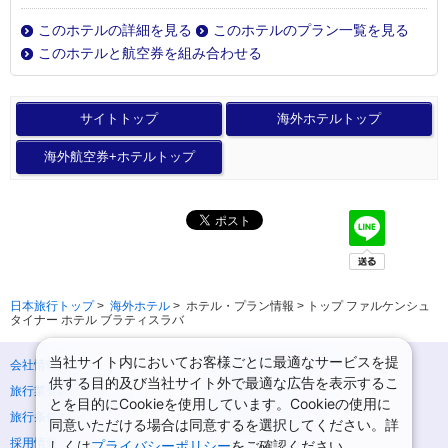
このホテルの詳細を見る
このホテルのプラン一覧を見る
このホテルと航空券を組み合わせる
サイトトップ
海外ホテルトップ
海外航空券+ホテルトップ
日本旅行トップ
>
海外ホテル
>
ホテル・プラン情報 > トップ ファルケンシュ
タイナー ホテル ブラティスラバ
当社サイト内においてお客様ごとに最適なサービスを提
会社情報
プライバシーポリシー
供する目的及び当社サイト外で最適な広告を表示するこ
旅行業登録票・約款
規約集
とを目的にCookieを使用しています。Cookieの使用に
旅行条件書
ニュースリリース
同意いただける場合は同意するを選択してください。詳
採用情報
サイトマップ
しくは
プライバシーポリシー
をご確認ください。