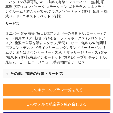
トパソコン収容可能),WiFi (無料),有線インターネット (無料),駐
車場 (有料),コンピュータ ステーション,屋上テラス,コネクティ
ングルーム / 隣合った客室,テラス,ベビーベッド (無料),禁煙,可動
式ベッド / エキストラベッド (有料)
サービス:
ミニバー,客室清掃 (毎日),抗アレルギーの寝具あり,コーヒー / テ
ィー (共用エリア),朝食 (有料),セーフティボックス (フロントデ
スク),複数の言語を話すスタッフ,新聞 (ロビー、無料),24 時間対
応フロントデスク,ドライクリーニング / ランドリーサービス,リ
ムジンまたはタウンカーサービスあり,マッサージサービス (客室
内),WiFi (無料),有線インターネット (無料),ケーブル チャンネル,
最新ムービー,ピローメニュー,手荷物保管サービス
＋
その他、施設の設備・サービス
このホテルのプラン一覧を見る
このホテルと航空券を組み合わせる