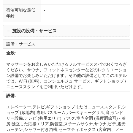
宿泊可能な最低
-
年齢
－
施設の設備・サービス
設備・サービス
全般:
マッサージをお楽しみいただけるフルサービススパでおくつろぎ
ください。サウナ、フィットネスセンターなどのレクリエーショ
ン設備でお楽しみいただけます。その他の設備としてこのホテル
では、WiFi (無料)、コンシェルジュ サービス、ギフトショップ /
ニューススタンドをご利用いただけます。
設備:
エレベーター,テレビ,ギフトショップまたはニューススタンド,シ
ョップ (敷地内),専用バスルーム,バーベキューグリル,庭,ランド
リー設備,テレビ (共用エリア),デスク,室内空調 (温度調節可) - 冷
房,独立した応接エリア,防音室,スチームサウナ,サウナ,ビデ,遮光
カーテン,シャワー付き浴槽,セーフティボックス (客室内、ノー