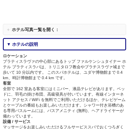
＋
ホテル写真一覧を開く：
▼ ホテルの説明
ロケーション
ブラティスラヴァの中心部にあるトップ ファルケンシュタイナー ホ
テル ブラティスラバは、トリニタロフ教会やブラチスラヴァ城まで
歩いて 10 分以内です。 このスパホテルは、ユダヤ博物館まで 0.4
km、時計博物館まで 0.4 km です。
客室
全部で 162 室ある客室にはミニバー、液晶テレビがあります。ベッ
ドに、羽毛の掛け布団、高級寝具が付いています。有線インターネ
ット アクセス / WiFi を無料でご利用いただけるほか、テレビゲーム
とケーブルの番組もお楽しみいただけます。シャワー付き浴槽のあ
る専用バスルームには、バスアメニティ (無料)、ヘアドライヤーが
備わっています。
設備 / サービス
マッサージをお楽しみいただけるフルサービススパでおくつろぎく