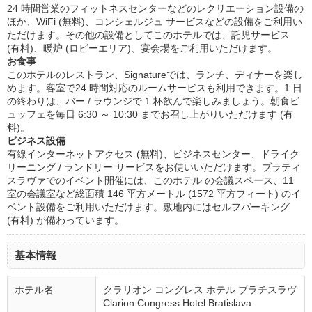
24 時間営業のフィットネスセンターなどのレクリエーション設備の
ほか、WiFi (無料)、コンシェルジュ サービスなどの設備をご利用い
ただけます。その他の設備としてこのホテルでは、託児サービス
(有料)、暖炉 (ロビーエリア)、宴会場をご利用いただけます。
お食事
このホテルのレストラン、Signatureでは、ランチ、ディナーを楽し
めます。客室で24 時間対応のルームサービスも利用できます。1 日
の終わりは、バー / ラウンジで 1 杯飲んで楽しみましょう。朝食ビ
ュッフェを毎日 6:30 ～ 10:30 までお召し上がりいただけます (有
料)。
ビジネス設備
有線インターネットアクセス (無料)、ビジネスセンター、ドライク
リーニング / ランドリー サービスをお使いいただけます。ブラティ
スラヴァでのイベント開催には、このホテル の会議スペース、11
室の会議室など総面積 146 平方メートル (1572 平方フィート) のイ
ベント設備をご利用いただけます。敷地内にはセルフパーキング
(有料) が備わっています。
基本情報
ホテル名
クラリオン コングレス ホテル ブラチスラヴ
Clarion Congress Hotel Bratislava