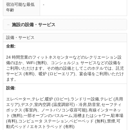
宿泊可能な最低
-
年齢
－
施設の設備・サービス
設備・サービス
全般:
24 時間営業のフィットネスセンターなどのレクリエーション設
備のほか、WiFi (無料)、コンシェルジュ サービスなどの設備を
ご利用いただけます。その他の設備としてこのホテルでは、託児
サービス (有料)、暖炉 (ロビーエリア)、宴会場をご利用いただけ
ます。
設備:
エレベーター,テレビ,暖炉 (ロビー),ランドリー設備,テレビ (共用
エリア),デスク,室内空調 (温度調節可) - 冷房,防音室,セーフティ
ボックス (客室内、ノートパソコン収容可能),有線インターネッ
ト (無料),一部オープンのバスルーム,浴槽またはシャワー,駐車場
(有料),コンピュータ ステーション,ベビーベッド (無料),禁煙,可
動式ベッド / エキストラベッド (有料)