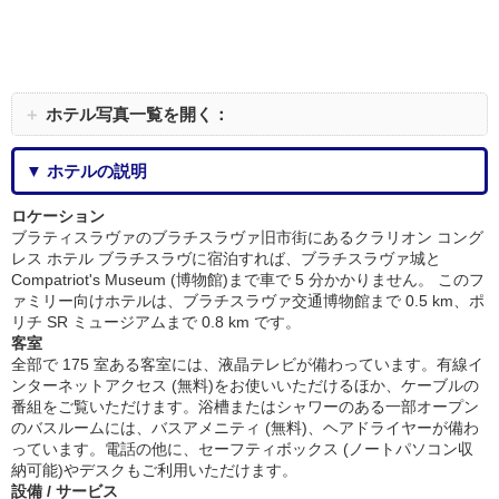
＋
ホテル写真一覧を開く：
▼ ホテルの説明
ロケーション
ブラティスラヴァのブラチスラヴァ旧市街にあるクラリオン コング
レス ホテル ブラチスラヴに宿泊すれば、ブラチスラヴァ城と
Compatriot's Museum (博物館)まで車で 5 分かかりません。 このフ
ァミリー向けホテルは、ブラチスラヴァ交通博物館まで 0.5 km、ポ
リチ SR ミュージアムまで 0.8 km です。
客室
全部で 175 室ある客室には、液晶テレビが備わっています。有線イ
ンターネットアクセス (無料)をお使いいただけるほか、ケーブルの
番組をご覧いただけます。浴槽またはシャワーのある一部オープン
のバスルームには、バスアメニティ (無料)、ヘアドライヤーが備わ
っています。電話の他に、セーフティボックス (ノートパソコン収
納可能)やデスクもご利用いただけます。
設備 / サービス