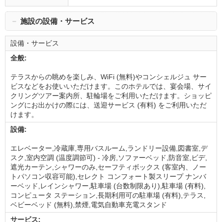
－
施設の設備・サービス
設備・サービス
全般:
テラスからの眺めを楽しみ、WiFi (無料)やコンシェルジュ サー
ビスなどをお使いいただけます。このホテルでは、宴会場、サイ
クリングツアー案内所、駐輪場をご利用いただけます。ショッピ
ングにお出かけの際には、送迎サービス (有料) をご利用いただ
けます。
設備:
エレベーター,冷蔵庫,専用バスルーム,ランドリー設備,図書室,デ
スク,室内空調 (温度調節可) - 冷房,ソファーベッド,防音室,ビデ,
遮光カーテン,シャワーのみ,セーフティボックス (客室内、ノー
トパソコン収容可能),セレクト コンフォート製スリープ ナンバ
ーベッド,レインシャワー,駐車場 (台数制限あり),駐車場 (有料),
コンピュータ ステーション,長期利用可の駐車場 (有料),テラス,
ベビーベッド (無料),禁煙,電気自動車充電スタンド
サービス: