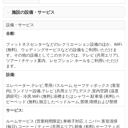
－
施設の設備・サービス
設備・サービス
全般:
フィットネスセンターなどのレクリエーション設備のほか、WiFi
(無料)、ウェディングサービスなどの設備をご利用いただけま
す。その他の設備としてこのホテルでは、テレビ (共用エリア)、
ツアー / チケット案内、レセプション ホールをご利用いただけ
ます。
設備:
エレベーター,テレビ,専用バスルーム,セーフティボックス (客室
内),ランドリー設備,テレビ (共用エリア),デスク,室内空調 (温度
調節可) - 冷房,WiFi (無料),浴槽またはシャワー,駐車場 (有料),ベ
ビーベッド (無料),独立したベッドルーム,禁煙,喫煙および禁煙
サービス:
ルームサービス (営業時間限定),車椅子対応,ミニバー,客室清掃
(毎日),コーヒー / ティー (共用エリア),朝食 (有料),セーフティボ