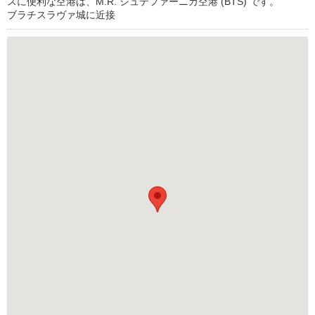
スに便利な空港は、M.R. シュテファーニカ空港 (BTS) です。
ブラチスラヴァ城に近接