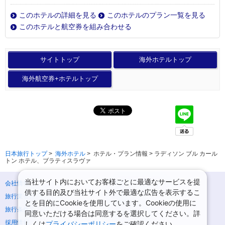
このホテルの詳細を見る
このホテルのプラン一覧を見る
このホテルと航空券を組み合わせる
サイトトップ
海外ホテルトップ
海外航空券+ホテルトップ
日本旅行トップ
>
海外ホテル
>
ホテル・プラン情報 > ラディソン ブル カール
トン ホテル、ブラティスラヴァ
当社サイト内においてお客様ごとに最適なサービスを提
会社情報
プライバシーポリシー
供する目的及び当社サイト外で最適な広告を表示するこ
旅行業登録票・約款
規約集
とを目的にCookieを使用しています。Cookieの使用に
旅行条件書
ニュースリリース
同意いただける場合は同意するを選択してください。詳
採用情報
サイトマップ
しくは
プライバシーポリシー
をご確認ください。