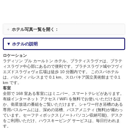
＋
ホテル写真一覧を開く：
▼ ホテルの説明
ロケーション
ラディソン ブル カールトン ホテル、ブラティスラヴァは、ブラテ
ィスラヴァ中心部にあるので便利です。ブラチスラヴァ城やフヴィ
エズドスラヴォヴォ広場は徒歩 10 分圏内です。 このスパホテル
は、パルフィ パレスまで 0.1 km、スロバキア国立美術館まで 0.1
km です。
客室
全部で 168 室ある客室にはミニバー、スマートテレビがあります。
有線インターネット アクセス / WiFi を無料でお使いいただけるほ
か、衛星放送の番組をご覧いただけます。シャワー付き浴槽のある
専用バスルームには、深めの浴槽、バスアメニティ (無料)が備わっ
ています。セーフティボックス (ノートパソコン収納可能)、デスク
をご利用いただけ、ハウスキーピング サービスは、毎日行われま
す。