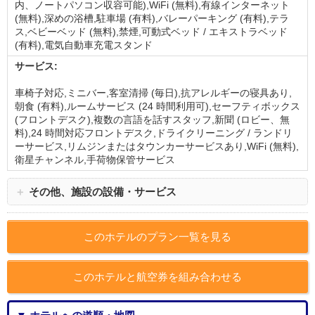
内、ノートパソコン収容可能),WiFi (無料),有線インターネット
(無料),深めの浴槽,駐車場 (有料),バレーパーキング (有料),テラ
ス,ベビーベッド (無料),禁煙,可動式ベッド / エキストラベッド
(有料),電気自動車充電スタンド
サービス:
車椅子対応,ミニバー,客室清掃 (毎日),抗アレルギーの寝具あり,
朝食 (有料),ルームサービス (24 時間利用可),セーフティボックス
(フロントデスク),複数の言語を話すスタッフ,新聞 (ロビー、無
料),24 時間対応フロントデスク,ドライクリーニング / ランドリ
ーサービス,リムジンまたはタウンカーサービスあり,WiFi (無料),
衛星チャンネル,手荷物保管サービス
＋
その他、施設の設備・サービス
このホテルのプラン一覧を見る
このホテルと航空券を組み合わせる