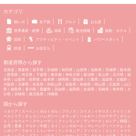
カテゴリ
旅レポ
女子旅
グルメ
お土産
世界遺産・絶景
温泉
観光情報
旅館・ホテル
芸術
アクティビティ・イベント
パワースポット
鉄道
お役立ち
都道府県から探す
北海道
｜
青森県
｜
岩手県
｜
宮城県
｜
秋田県
｜
山形県
｜
福島県
｜
茨城県
｜
栃木県
｜
群馬県
｜
埼玉県
｜
千葉県
｜
東京都
｜
神奈川県
｜
新潟県
｜
富山県
｜
石川県
｜
福
井県
｜
山梨県
｜
長野県
｜
岐阜県
｜
静岡県
｜
愛知県
｜
三重県
｜
滋賀県
｜
京都府
｜
大阪府
｜
兵庫県
｜
奈良県
｜
和歌山県
｜
鳥取県
｜
島根県
｜
岡山県
｜
広島県
｜
山口
県
｜
徳島県
｜
香川県
｜
愛媛県
｜
高知県
｜
福岡県
｜
佐賀県
｜
長崎県
｜
熊本県
｜
大
分県
｜
宮崎県
｜
鹿児島県
｜
沖縄県
国から探す
イタリア
｜
スペイン
｜
ポルトガル
｜
フランス
｜
スイス
｜
イギリス
｜
ドイツ
｜
オ
ーストリア
｜
チェコ
｜
ハンガリー
｜
オランダ
｜
ベルギー
｜
クロアチア
｜
ギリシ
ャ
｜
ノルウェー
｜
スウェーデン
｜
フィンランド
｜
デンマーク
｜
ロシア
｜
韓国
｜
台湾
｜
香港
｜
マカオ
｜
中国
｜
タイ
｜
シンガポール
｜
マレーシア
｜
ベトナム
｜
カ
ンボジア
｜
ラオス
｜
ミャンマー
｜
インドネシア
｜
フィリピン
｜
インド
｜
スリラ
ンカ
｜
ハワイ
｜
グアム
｜
パラオ
｜
ニューカレドニア
｜
タヒチ
｜
バリ島
｜
アメリ