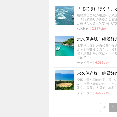
「徳島県に行く！」
徳島県は自然の絶景や伝統
り！阿波踊りの賑やかな雰
が盛りだくさんです♪そん
coldbrew
|
2,117
view
永久保存版！絶景好
太平洋に面した自然豊かな
ポットが数多く点在し、多
景を堪能したい方にピッタ
すめです♪
チャイラテ
|
6,016
view
永久保存版！絶景好
全国で最小面積の香川県で
花・夜景と豊富なので、さ
浜や小豆島も人気で、本州
チャイラテ
|
4,090
view
1