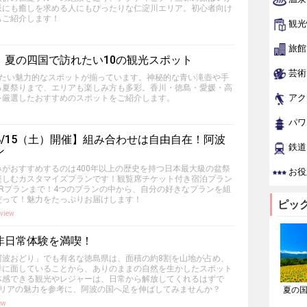
派にも癒しを求める人にもぴったりな仁淀川エリア。初心者向け
もご紹介します！
観光
旅館
！夏の四国で訪れたい10の観光スポット
芸術
れたい魅力的なスポットが揃っています。神秘的な青い滝壺や手
る夏祭りまで、エリアも楽しみ方も多彩。香川・徳島・愛媛・高
アク
を厳選したおすすめのスポットをご紹介します。
パワ
〜8/15（土）開催】組み合わせは自由自在！阿波
鉄道
ン
わみがおすすめするのは400年以上の歴史を持つ日本最大級の盆祭
お役
楽しむカスタマイズプランです！観覧席チケット付き宿泊プラン
Rプランまで！4つのプランの中から、自分の好きなプランを組
だって！魅力をたっぷりお届けします！
ピッ
view
非日常体験を満喫！
阿波おどり」でも有名な徳島県は、面積の約8割を山地が占め、
洋に面していることから、ありのままの自然を生かしたスポット
体感できる観光やレジャーは、日常から解放してくれるはずで
エリアの魅力を参考に、阿波の国へ足を伸ばしてみませんか？
夏の
ew