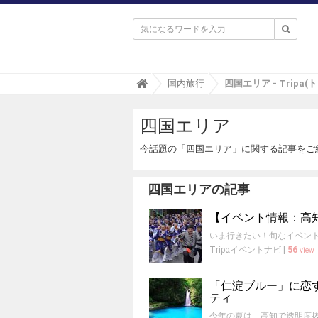

T
国内旅行
四国エリア - Tripa(
r
i
四国エリア
p
a
(
今話題の「四国エリア」に関する記事をご
ト
リ
パ
四国エリアの記事
)
【イベント情報：高知県
いま行きたい！旬なイベント
Tripαイベントナビ
|
56
view
「仁淀ブルー」に恋
ティ
今年の夏は、高知で透明度