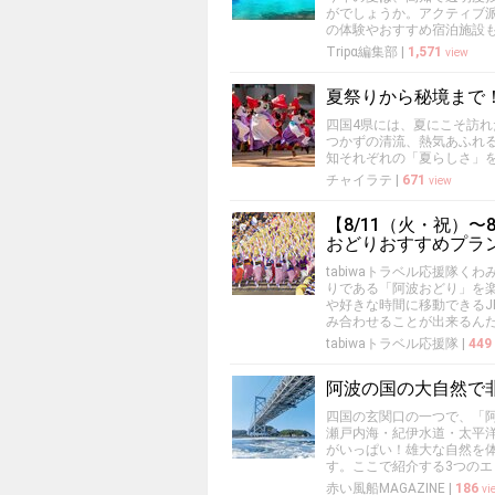
がでしょうか。アクティブ
の体験やおすすめ宿泊施設
Tripα編集部
|
1,571
view
夏祭りから秘境まで
四国4県には、夏にこそ訪
つかずの清流、熱気あふれ
知それぞれの「夏らしさ」
チャイラテ
|
671
view
【8/11（火・祝）
おどりおすすめプラ
tabiwaトラベル応援隊く
りである「阿波おどり」を
や好きな時間に移動できるJ
み合わせることが出来るん
tabiwaトラベル応援隊
|
449
阿波の国の大自然で
四国の玄関口の一つで、「
瀬戸内海・紀伊水道・太平
がいっぱい！雄大な自然を
す。ここで紹介する3つの
赤い風船MAGAZINE
|
186
vi