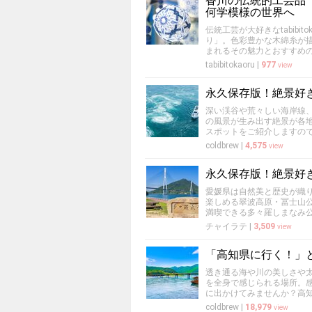
香川の伝統的工芸品
何学模様の世界へ
伝統工芸が大好きなtabib
り」。色彩豊かな木綿糸が
まれるその魅力とおすすめ
tabibitokaoru
|
977
view
永久保存版！絶景好
深い渓谷や荒々しい海岸線
の風景が生み出す絶景が各
スポットをご紹介しますの
coldbrew
|
4,575
view
永久保存版！絶景好
愛媛県は自然美と歴史が織り
楽しめる翠波高原・冨士山
満喫できる多々羅しまなみ
チャイラテ
|
3,509
view
「高知県に行く！」
透き通る海や川の美しさや
を全身で感じられる場所。
に出かけてみませんか？高
coldbrew
|
18,979
view