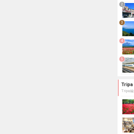
2
3
4
5
Tri
Trip