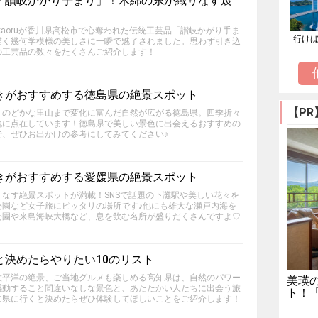
「讃岐かがり手まり」！木綿の糸が織りなす幾
itokaoruが香川県高松市で心奪われた伝統工芸品「讃岐かがり手ま
行け
描く幾何学模様の美しさに一瞬で魅了されました。思わず引き込
の工芸品の数々をたくさんご紹介します！
きがおすすめする徳島県の絶景スポット
【PR
、のどかな里山まで変化に富んだ自然が広がる徳島県。四季折々
地に点在しています！徳島県で美しい景色に出会えるおすすめの
で、ぜひお出かけの参考にしてみてください♪
きがおすすめする愛媛県の絶景スポット
なす絶景スポットが満載！SNSで話題の下灘駅や美しい花々を
公園など女子旅にピッタリの場所です♪他にも雄大な瀬戸内海を
公園や来島海峡大橋など、息を飲む名所が盛りだくさんですよ♡
と決めたらやりたい10のリスト
太平洋の絶景、ご当地グルメも楽しめる高知県は、自然のパワー
美瑛
感動すること間違いなしな景色と、あたたかい人たちに出会う旅
ト！
知県に行くと決めたらぜひ体験してほしいことをご紹介します！