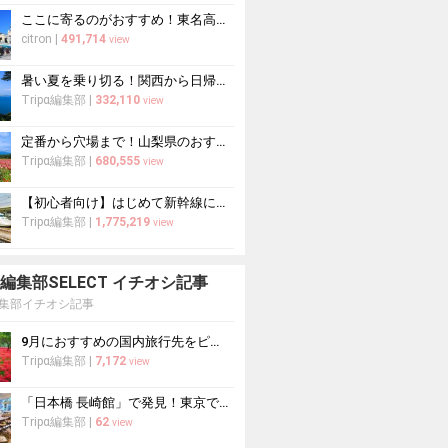
ここに寄るのがおすすめ！東名高速道路・新東名高速道路の充実のSA・PA10選
citron
|
491,714
view
暑い夏を乗り切る！関西から日帰りや1泊2日におすすめの避暑地10選
Tripα編集部
|
332,110
view
定番から穴場まで！山梨県のおすすめ観光スポット37選
Tripα編集部
|
680,555
view
【初心者向け】はじめて新幹線に乗る人必読！新幹線の乗り方をイチから徹底解説
Tripα編集部
|
1,775,219
view
pa 編集部SELECT イチオシ記事
a編集部イチオシ記事
9月におすすめの国内旅行先をピックアップ！山の紅葉絶景や果物狩りも
Tripα編集部
|
7,172
view
「日本橋 長崎館」で発見！東京で出会う長崎の本場グルメ＆名産品巡り
Tripα編集部
|
62
view