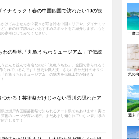
ダイナミック！春の中国四国で訪れたい10の観
出かけてみませんか？花々が咲き誇る中国エリアや、ダイナミッ
など、春の旅で訪れたいおすすめスポットをご紹介します。心と
旅の参考にしてみてください。
一度
うちわの聖地「丸亀うちわミュージアム」で伝統
岐うどんと並んで有名なのが「丸亀うちわ」。全国で作られるう
で作られているんです！歴史や職人技、さらに自分だけのオリジ
気の
る「丸亀うちわミュージアム」の魅力を伝統工芸が好きな
ト！
りつかる！芸術祭だけじゃない香川の隠れたア
川県は瀬戸内国際芸術祭で知られるアート県でもあります！実は
週末
、芸術のルーツが深い場所。まだあまり知られていない香川県の
ご紹介します！