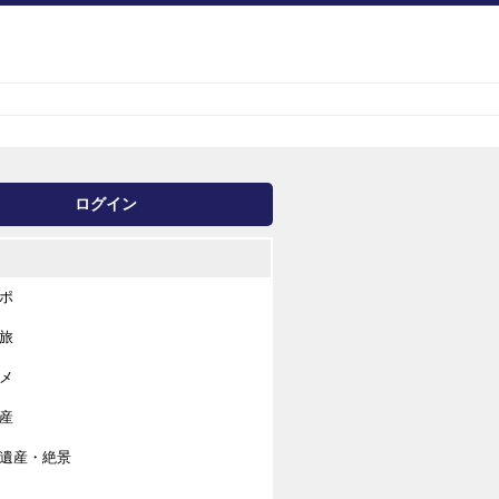
ログイン
ポ
旅
メ
産
遺産・絶景