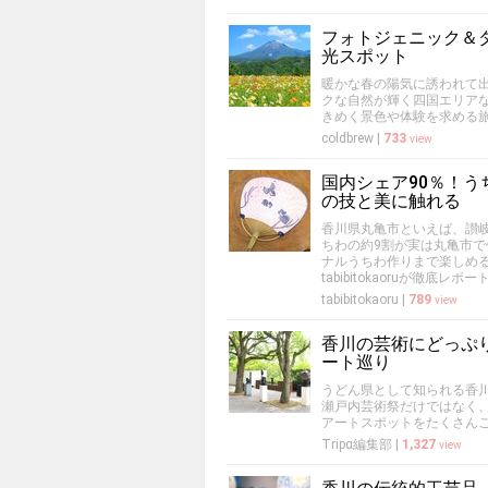
フォトジェニック＆
光スポット
暖かな春の陽気に誘われて
クな自然が輝く四国エリア
きめく景色や体験を求める
coldbrew
|
733
view
国内シェア90％！
の技と美に触れる
香川県丸亀市といえば、讃
ちわの約9割が実は丸亀市
ナルうちわ作りまで楽しめ
tabibitokaoruが徹底レポー
tabibitokaoru
|
789
view
香川の芸術にどっぷ
ート巡り
うどん県として知られる香
瀬戸内芸術祭だけではなく
アートスポットをたくさん
Tripα編集部
|
1,327
view