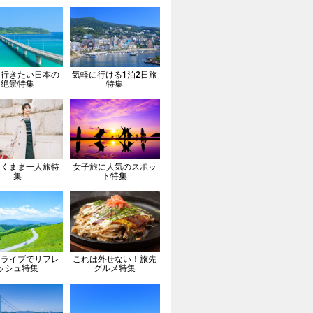
は行きたい日本の
気軽に行ける1泊2日旅
絶景特集
特集
向くまま一人旅特
女子旅に人気のスポッ
集
ト特集
ドライブでリフレ
これは外せない！旅先
ッシュ特集
グルメ特集