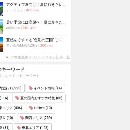
アクティブ派向け！夏に行きたい世界遺産おすすめ10選
チャイラテ
|
466
view
暑い季節には高原へ！夏に歩きたい絶景トレッキング10選
coldbrew
|
361
view
五感をくすぐる“色彩の王国”モロッコ
赤い風船MAGAZINE
|
200
view
»
Tripa 編集部SELECT イチオシ記事一覧
のキーワード
題になっているキーワード
旅行 (2,225)
イベント情報 (14)
(116)
夏の国内おすすめ特集 (88)
エリア (406)
tabiwa (10)
り (10)
関西エリア (239)
 (31)
東北エリア (142)