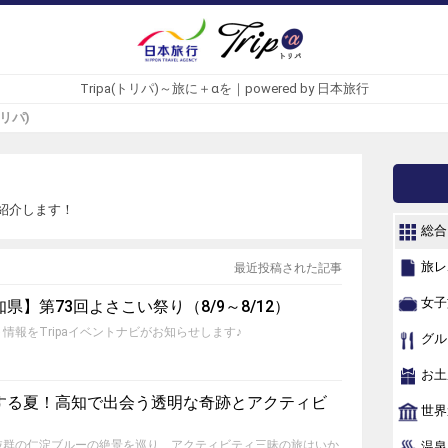
Tripa(トリパ)～旅に＋αを｜powered by 日本旅行
トリパ)
紹介します！
総合
旅レ
最近投稿された記事
女子
】第73回よさこい祭り（8/9～8/12）
情報をTripaイベントナビがお知らせします♪
グル
お土
する夏！高知で出会う透明な奇跡とアクティビ
世界
抜群の仁淀ブルーの絶景を巡り、アクティビティ三昧の旅はいか
温泉