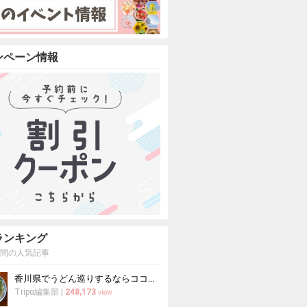
ンペーン情報
ランキング
週間の人気記事
香川県でうどん巡りするならココ！本場の讃岐うどんの名店
Tripα編集部
|
248,173
view