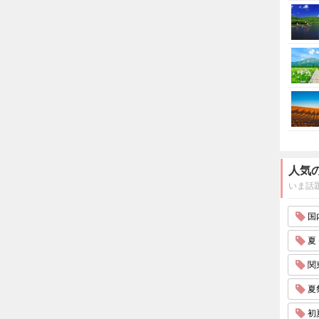
人気
いま話
国内
夏 
関東
夏祭
初夏