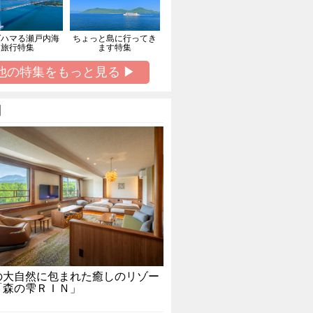
ばハマる瀬戸内海
ちょっと島に行ってき
旅行特集
ます特集
他の特集をもっと見る ▶
】
の大自然に包まれた癒しのリゾー
「森の雫ＲＩＮ」