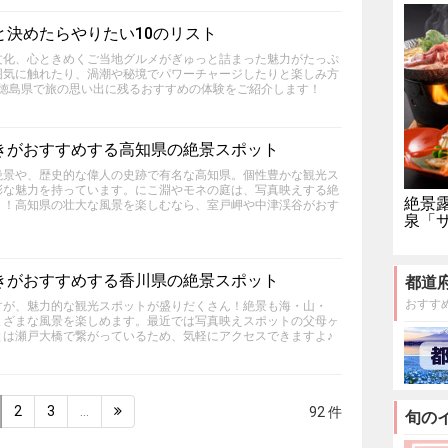
と決めたらやりたい10のリスト
文化、心ときめくご当地グルメがぎゅっと詰まった魅力がたっぷ
囲気に触れたり、渦潮や秘境でパワーチャージしたりと楽しみ方
な徳島県で旅の思い出に残るおすすめの体験をご紹介します！
きがおすすめする高知県の絶景スポット
絶景や、歴史的な偉人の史跡で有名な高知県。個性豊かな観光ス
彩な魅力を持っています。にこ淵やモネの庭は、写真映えする絶
絶景
リ！高知県の壮大な風景を楽しむなら、室戸岬や中津渓谷がおす
泉「
きがおすすめする香川県の絶景スポット
都道
おすす
すが、魅力的な観光スポットが盛りだくさん！絶景も海・山・
まざまな風景を楽しめます。最近では写真映えスポットの父母ヶ
とは瀬戸大橋で繋がっているため、気軽にアクセスできますよ♪
2
3
…
92 件
旬の