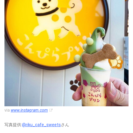
via
www.instagram.com
写真提供:
@riku_cafe_sweets
さん