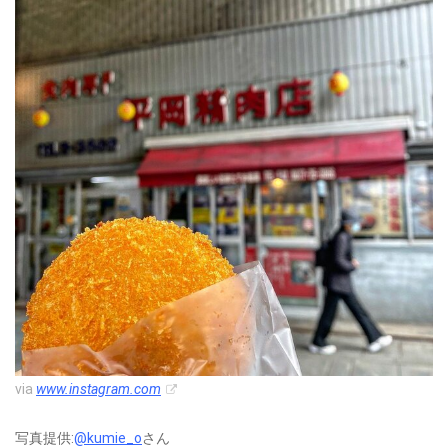
via
www.instagram.com
写真提供:
@kumie_o
さん