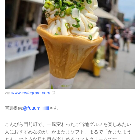
via
www.instagram.com
写真提供:
@fuuumiiiiiiiii
さん
こんぴら門前町で、一風変わったご当地グルメを楽しみたい
人におすすめなのが、かまたまソフト。まるで「かまたまう
どん」のような見た目を楽しめるソフトクリームです。