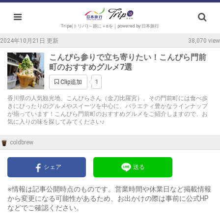
Tripa(トリパ)～旅に＋αを｜powered by 日本旅行
2024年10月21日 更新
38,070 view
こんぴら参りで立ち寄りたい！こんぴら門前
町のおすすめグルメ7選
1
Clip追加
香川県の人気観光地、こんぴらさん（金刀比羅宮）。その門前町には食べ歩
きにぴったりのグルメやスイーツを中心に、バラエティ豊かなラインナップ
が揃っています！こんぴら門前町のおすすめグルメをご紹介しますので、お
気に入りの味を探してみてください♪
coldbrew
シェア
送る
※情報は記事公開時点のものです。営業時間や休業日など掲載情報
から変更になる可能性があるため、お出かけの際は事前に公式HP
などでご確認ください。