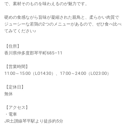
で、素材そのものを味わえるのが魅力です。
硬めの食感ながら旨味が凝縮された親鳥と、柔らかい肉質で
ジューシーな若鶏の2つのメニューがあるので、ぜひ食べ比べ
てみてください♪
【住所】
香川県仲多度郡琴平町685–11
【営業時間】
11:00～15:00（LO14:30）、17:00～24:00（LO23:00）
【定休日】
無休
【アクセス】
・電車
JR土讃線琴平駅より徒歩約5分