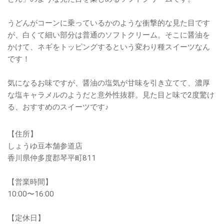
うどんがコーンに乗っているかのような衝撃的な見た目です
が、白くて細い部分は普通のソフトクリーム。そこに醤油を
かけて、ネギをトッピングするという変わり種スイーツなん
です！
気になるお味ですが、醤油の塩気が甘味を引き立てて、濃厚
な塩キャラメルのようだと意外性抜群。見た目と味で2度驚け
る、おすすめのスイーツです♪
【住所】
しょうゆ豆本舗参道店
香川県仲多度郡琴平町811
【営業時間】
10:00〜16:00
【定休日】