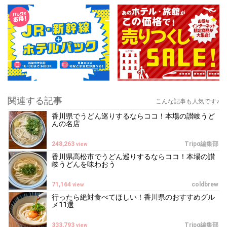
関連する記事
こんな記事も人気です♪
香川県でうどん巡りするならココ！本場の讃岐うど
んの名店
248,263
Tripα編集部
view
香川県高松市でうどん巡りするならココ！本場の讃
岐うどんを味わおう
71,164
coldbrew
view
行ったら絶対食べてほしい！香川県のおすすめグル
メ11選
333,793
Tripα編集部
view