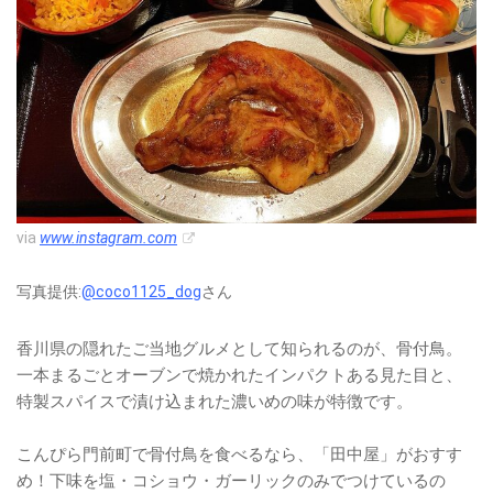
via
www.instagram.com
写真提供:
@coco1125_dog
さん
香川県の隠れたご当地グルメとして知られるのが、骨付鳥。
一本まるごとオーブンで焼かれたインパクトある見た目と、
特製スパイスで漬け込まれた濃いめの味が特徴です。
こんぴら門前町で骨付鳥を食べるなら、「田中屋」がおすす
め！下味を塩・コショウ・ガーリックのみでつけているの