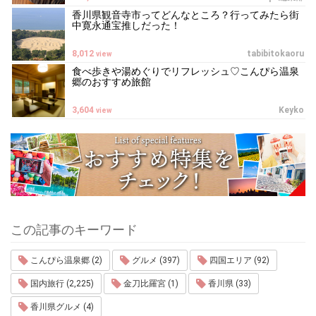
香川県観音寺市ってどんなところ？行ってみたら街
中寛永通宝推しだった！
8,012
tabibitokaoru
view
食べ歩きや湯めぐりでリフレッシュ♡こんぴら温泉
郷のおすすめ旅館
3,604
Keyko
view
この記事のキーワード
こんぴら温泉郷 (2)
グルメ (397)
四国エリア (92)
国内旅行 (2,225)
金刀比羅宮 (1)
香川県 (33)
香川県グルメ (4)