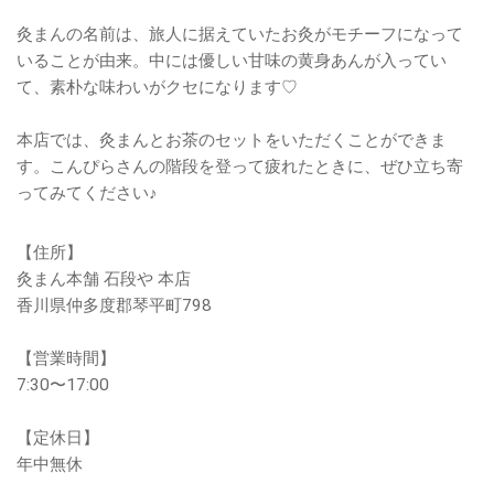
灸まんの名前は、旅人に据えていたお灸がモチーフになって
いることが由来。中には優しい甘味の黄身あんが入ってい
て、素朴な味わいがクセになります♡
本店では、灸まんとお茶のセットをいただくことができま
す。こんぴらさんの階段を登って疲れたときに、ぜひ立ち寄
ってみてください♪
【住所】
灸まん本舗 石段や 本店
香川県仲多度郡琴平町798
【営業時間】
7:30〜17:00
【定休日】
年中無休