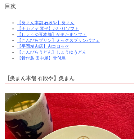
目次
【灸まん本舗 石段や】灸まん
【ナカノヤ 琴平】おいりソフト
【しょうゆ豆本舗】かまたまソフト
【こんぴらプリン】ミックスプリンパフェ
【平岡精肉店】肉コロッケ
【こんぴらうどん】しょうゆうどん
【骨付鳥 田中屋】骨付鳥
【灸まん本舗 石段や】灸まん