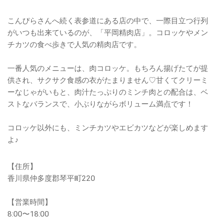
こんぴらさんへ続く表参道にある店の中で、一際目立つ行列
がいつも出来ているのが、「平岡精肉店」。コロッケやメン
チカツの食べ歩きで人気の精肉店です。
一番人気のメニューは、肉コロッケ。もちろん揚げたてが提
供され、サクサク食感の衣がたまりません♡甘くてクリーミ
ーなじゃがいもと、肉汁たっぷりのミンチ肉との配合は、ベ
ストなバランスで、小ぶりながらボリューム満点です！
コロッケ以外にも、ミンチカツやエビカツなどが楽しめます
よ♪
【住所】
香川県仲多度郡琴平町220
【営業時間】
8:00〜18:00