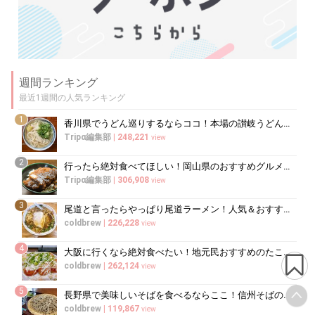
週間ランキング
最近1週間の人気ランキング
1
香川県でうどん巡りするならココ！本場の讃岐うどんの名店
Tripα編集部
|
248,221
view
2
行ったら絶対食べてほしい！岡山県のおすすめグルメ15選
Tripα編集部
|
306,908
view
3
尾道と言ったらやっぱり尾道ラーメン！人気＆おすすめ尾道ラーメン10選
coldbrew
|
226,228
view
4
大阪に行くなら絶対食べたい！地元民おすすめのたこ焼き屋10選
coldbrew
|
262,124
view
5
長野県で美味しいそばを食べるならここ！信州そばの名店7選
coldbrew
|
119,867
view