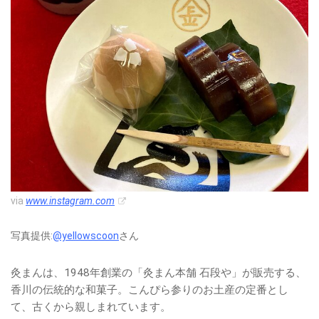
via
www.instagram.com
写真提供:
@yellowscoon
さん
灸まんは、1948年創業の「灸まん本舗 石段や」が販売する、
香川の伝統的な和菓子。こんぴら参りのお土産の定番とし
て、古くから親しまれています。