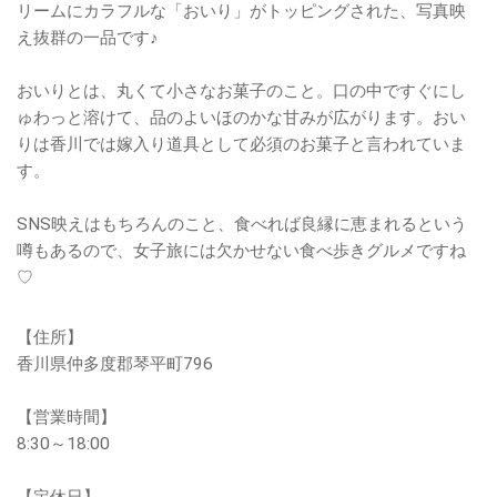
リームにカラフルな「おいり」がトッピングされた、写真映
え抜群の一品です♪
おいりとは、丸くて小さなお菓子のこと。口の中ですぐにし
ゅわっと溶けて、品のよいほのかな甘みが広がります。おい
りは香川では嫁入り道具として必須のお菓子と言われていま
す。
SNS映えはもちろんのこと、食べれば良縁に恵まれるという
噂もあるので、女子旅には欠かせない食べ歩きグルメですね
♡
【住所】
香川県仲多度郡琴平町796
【営業時間】
8:30～18:00
【定休日】