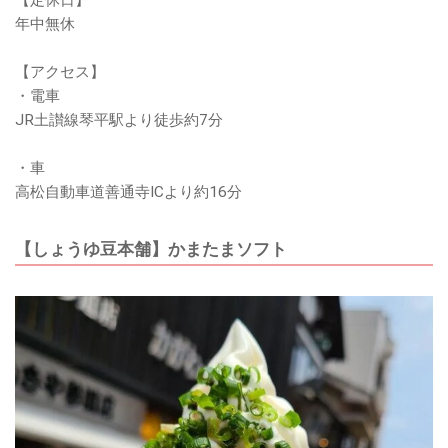
年中無休
【アクセス】
・電車
JR土讃線琴平駅より徒歩約7分
・車
高松自動車道善通寺ICより約16分
【しょうゆ豆本舗】かまたまソフト