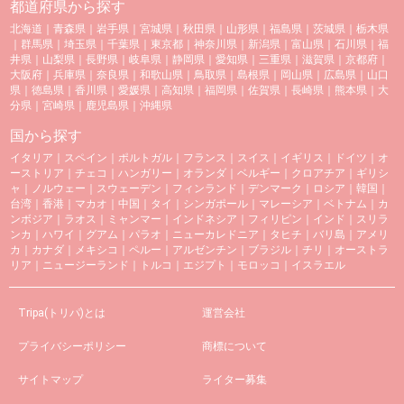
都道府県から探す
北海道
｜
青森県
｜
岩手県
｜
宮城県
｜
秋田県
｜
山形県
｜
福島県
｜
茨城県
｜
栃木県
｜
群馬県
｜
埼玉県
｜
千葉県
｜
東京都
｜
神奈川県
｜
新潟県
｜
富山県
｜
石川県
｜
福
井県
｜
山梨県
｜
長野県
｜
岐阜県
｜
静岡県
｜
愛知県
｜
三重県
｜
滋賀県
｜
京都府
｜
大阪府
｜
兵庫県
｜
奈良県
｜
和歌山県
｜
鳥取県
｜
島根県
｜
岡山県
｜
広島県
｜
山口
県
｜
徳島県
｜
香川県
｜
愛媛県
｜
高知県
｜
福岡県
｜
佐賀県
｜
長崎県
｜
熊本県
｜
大
分県
｜
宮崎県
｜
鹿児島県
｜
沖縄県
国から探す
イタリア
｜
スペイン
｜
ポルトガル
｜
フランス
｜
スイス
｜
イギリス
｜
ドイツ
｜
オ
ーストリア
｜
チェコ
｜
ハンガリー
｜
オランダ
｜
ベルギー
｜
クロアチア
｜
ギリシ
ャ
｜
ノルウェー
｜
スウェーデン
｜
フィンランド
｜
デンマーク
｜
ロシア
｜
韓国
｜
台湾
｜
香港
｜
マカオ
｜
中国
｜
タイ
｜
シンガポール
｜
マレーシア
｜
ベトナム
｜
カ
ンボジア
｜
ラオス
｜
ミャンマー
｜
インドネシア
｜
フィリピン
｜
インド
｜
スリラ
ンカ
｜
ハワイ
｜
グアム
｜
パラオ
｜
ニューカレドニア
｜
タヒチ
｜
バリ島
｜
アメリ
カ
｜
カナダ
｜
メキシコ
｜
ペルー
｜
アルゼンチン
｜
ブラジル
｜
チリ
｜
オーストラ
リア
｜
ニュージーランド
｜
トルコ
｜
エジプト
｜
モロッコ
｜
イスラエル
Tripa(トリパ)とは
運営会社
プライバシーポリシー
商標について
サイトマップ
ライター募集