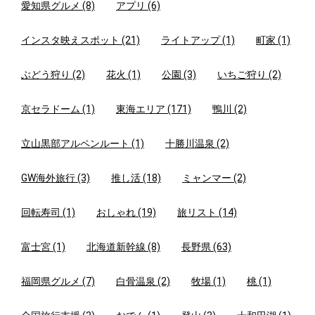
愛知県グルメ (8)
アプリ (6)
インスタ映えスポット (21)
ライトアップ (1)
町家 (1)
ぶどう狩り (2)
花火 (1)
公園 (3)
いちご狩り (2)
京セラドーム (1)
東海エリア (171)
鴨川 (2)
立山黒部アルペンルート (1)
十勝川温泉 (2)
GW海外旅行 (3)
推し活 (18)
ミャンマー (2)
回転寿司 (1)
おしゃれ (19)
旅リスト (14)
富士宮 (1)
北海道新幹線 (8)
長野県 (63)
福岡県グルメ (7)
白骨温泉 (2)
牧場 (1)
桃 (1)