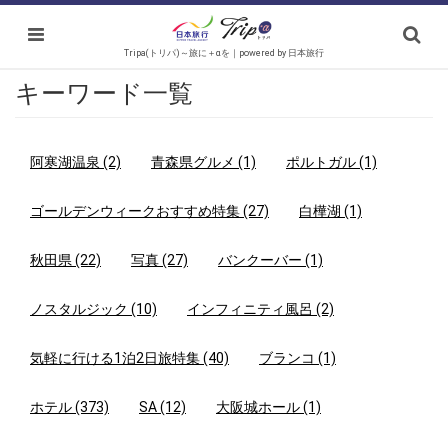
Tripa(トリパ)～旅に＋αを｜powered by 日本旅行
キーワード一覧
阿寒湖温泉 (2)
青森県グルメ (1)
ポルトガル (1)
ゴールデンウィークおすすめ特集 (27)
白樺湖 (1)
秋田県 (22)
写真 (27)
バンクーバー (1)
ノスタルジック (10)
インフィニティ風呂 (2)
気軽に行ける1泊2日旅特集 (40)
ブランコ (1)
ホテル (373)
SA (12)
大阪城ホール (1)