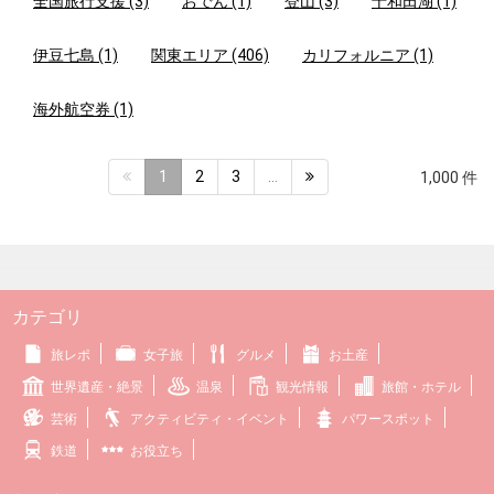
全国旅行支援 (3)
おでん (1)
登山 (3)
十和田湖 (1)
伊豆七島 (1)
関東エリア (406)
カリフォルニア (1)
海外航空券 (1)
1
2
3
…
1,000 件
カテゴリ
旅レポ
女子旅
グルメ
お土産
世界遺産・絶景
温泉
観光情報
旅館・ホテル
芸術
アクティビティ・イベント
パワースポット
鉄道
お役立ち