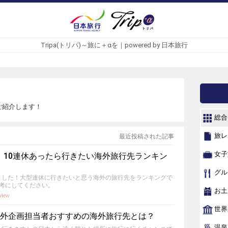
Tripa(トリパ)～旅に＋αを｜powered by 日本旅行
ご紹介します！
総合
旅レ
最近投稿された記事
女子
！10連休あったら行きたい海外旅行先ランキン
グル
ました！大型連休に行きたいと思う海外の旅行先をランキングで
参考にしてください。
お土
view
世界
海外企画担当者おすすめの海外旅行先とは？
温泉