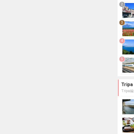
2
3
4
5
Tri
Trip