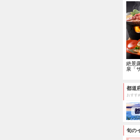
絶景
泉「
都道
おすす
旬の