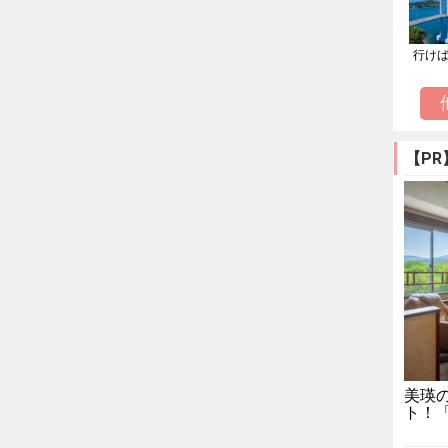
行け
【PR
美瑛
ト！