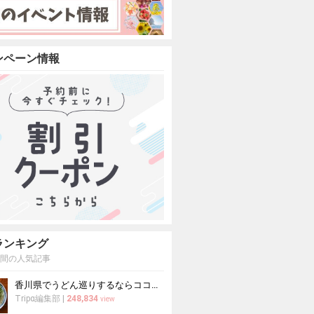
ンペーン情報
ランキング
週間の人気記事
香川県でうどん巡りするならココ！本場の讃岐うどんの名店
Tripα編集部
|
248,834
view