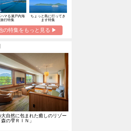
ばハマる瀬戸内海
ちょっと島に行ってき
旅行特集
ます特集
他の特集をもっと見る ▶
】
の大自然に包まれた癒しのリゾー
「森の雫ＲＩＮ」