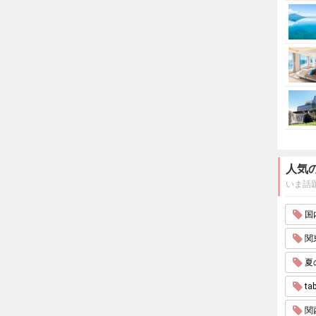
人気
いま話
国内
関東
夏
tab
関西