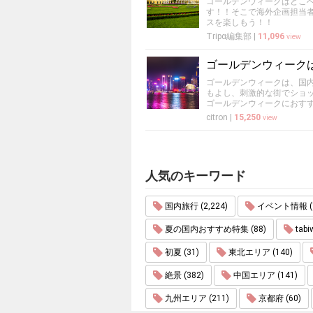
ゴールデンウィークはどこ
す！！そこで海外企画担当者
スを楽しもう！！
Tripα編集部
|
11,096
view
ゴールデンウィーク
ゴールデンウィークは、国
もよし、刺激的な街でショ
ゴールデンウィークにおす
citron
|
15,250
view
人気のキーワード
国内旅行 (2,224)
イベント情報 (1
夏の国内おすすめ特集 (88)
tabi
初夏 (31)
東北エリア (140)
絶景 (382)
中国エリア (141)
九州エリア (211)
京都府 (60)