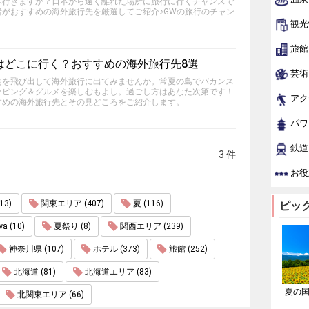
へ行きますか？日本から遠く離れた場所に旅行に行くチャンスで
がおすすめの海外旅行先を厳選してご紹介♪GWの旅行のチャン
観光
旅館
はどこに行く？おすすめの海外旅行先8選
芸術
内を飛び出して海外旅行に出てみませんか。常夏の島でバカンス
ッピング＆グルメを楽しむもよし。過ごし方はあなた次第です！
アク
すめの海外旅行先とその見どころをご紹介します。
パワ
鉄道
3 件
お役
3)
関東エリア (407)
夏 (116)
ピッ
wa (10)
夏祭り (8)
関西エリア (239)
神奈川県 (107)
ホテル (373)
旅館 (252)
北海道 (81)
北海道エリア (83)
夏の
北関東エリア (66)