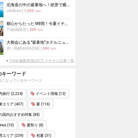
北海道の中の避暑地へ！絶景で癒される夏のおすすめスポット10選
coldbrew
|
1,050
view
都心からたった1時間！今夏イチオシの穴場エリア「三浦半島」
Tripα編集部
|
388
view
大都会にある“避暑地”ホテルニューオータニで涼を愉しむ
赤い風船MAGAZINE
|
260
view
»
Tripa 編集部SELECT イチオシ記事一覧
のキーワード
題になっているキーワード
旅行 (2,224)
イベント情報 (13)
エリア (407)
夏 (116)
の国内おすすめ特集 (88)
iwa (10)
夏祭り (8)
エリア (239)
初夏 (31)