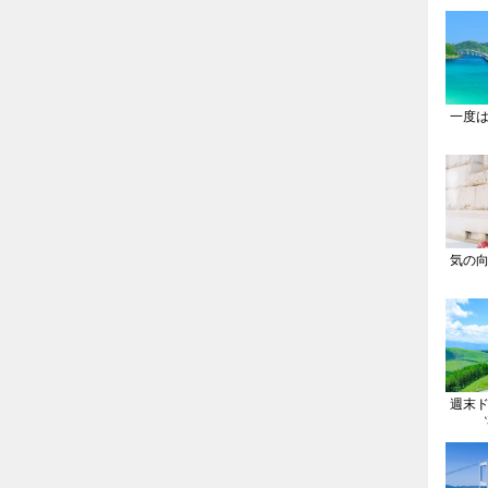
一度
気の
週末