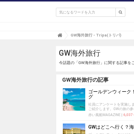

T
GW海外旅行 - Tripa(トリパ)
r
i
GW海外旅行
p
a
(
今話題の「GW海外旅行」に関する記事を
ト
リ
パ
GW海外旅行の記事
)
ゴールデンウィーク
グ
社員にアンケートを実施し
ご紹介します。GWの旅の
赤い風船MAGAZINE
|
6,037
GWはどこへ行く？