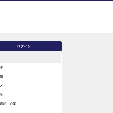
ログイン
ポ
旅
メ
産
遺産・絶景