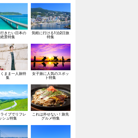
は行きたい日本の
気軽に行ける1泊2日旅
絶景特集
特集
向くまま一人旅特
女子旅に人気のスポッ
集
ト特集
ドライブでリフレ
これは外せない！旅先
ッシュ特集
グルメ特集