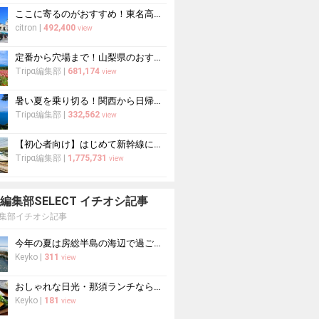
ここに寄るのがおすすめ！東名高速道路・新東名高速道路の充実のSA・PA10選
citron
|
492,400
view
定番から穴場まで！山梨県のおすすめ観光スポット37選
Tripα編集部
|
681,174
view
暑い夏を乗り切る！関西から日帰りや1泊2日におすすめの避暑地10選
Tripα編集部
|
332,562
view
【初心者向け】はじめて新幹線に乗る人必読！新幹線の乗り方をイチから徹底解説
Tripα編集部
|
1,775,731
view
pa 編集部SELECT イチオシ記事
a編集部イチオシ記事
今年の夏は房総半島の海辺で過ごす！海水浴におすすめの宿10選
Keyko
|
311
view
おしゃれな日光・那須ランチならここ！日光・那須周辺のおすすめレストラン10選
Keyko
|
181
view