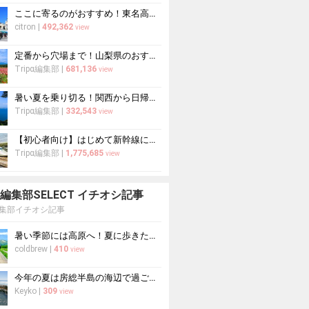
ここに寄るのがおすすめ！東名高速道路・新東名高速道路の充実のSA・PA10選
citron
|
492,362
view
定番から穴場まで！山梨県のおすすめ観光スポット37選
Tripα編集部
|
681,136
view
暑い夏を乗り切る！関西から日帰りや1泊2日におすすめの避暑地10選
Tripα編集部
|
332,543
view
【初心者向け】はじめて新幹線に乗る人必読！新幹線の乗り方をイチから徹底解説
Tripα編集部
|
1,775,685
view
pa 編集部SELECT イチオシ記事
a編集部イチオシ記事
暑い季節には高原へ！夏に歩きたい絶景トレッキング10選
coldbrew
|
410
view
今年の夏は房総半島の海辺で過ごす！海水浴におすすめの宿10選
Keyko
|
309
view