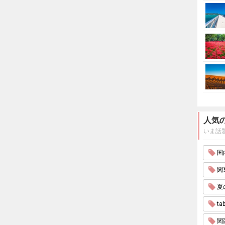
人気
いま話
国内
関東
夏
tab
関西