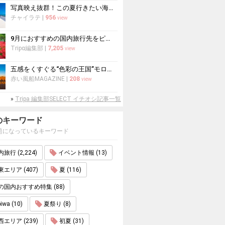
写真映え抜群！この夏行きたい海の絶景スポット10選
チャイラテ
|
956
view
9月におすすめの国内旅行先をピックアップ！山の紅葉絶景や果物狩りも
Tripα編集部
|
7,205
view
五感をくすぐる“色彩の王国”モロッコ
赤い風船MAGAZINE
|
208
view
»
Tripa 編集部SELECT イチオシ記事一覧
のキーワード
題になっているキーワード
旅行 (2,224)
イベント情報 (13)
エリア (407)
夏 (116)
の国内おすすめ特集 (88)
iwa (10)
夏祭り (8)
エリア (239)
初夏 (31)