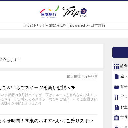
Tripa(トリパ)～旅に＋αを｜powered by 日本旅行
紹介します！
総合
旅レ
最近投稿された記事
女子
ちご＆いちごスイーツを楽しむ旅へ🍓
強い京都府の京丹後市ですが、実はフルーツも有名なんです！い
グル
ちごスイーツが味わえるスポットなどをご紹介！いちご農園やお
春の味覚を堪能しませんか？
お土
世界
る幸せ時間！関東のおすすめいちご狩りスポッ
温泉