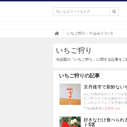

T
いちご狩り - Tripa(トリパ)
r
i
いちご狩り
p
a
(
今話題の「いちご狩り」に関する記事をご
ト
リ
パ
いちご狩りの記事
)
京丹後市で新鮮ない
かにや海水浴のイメージが
ちご狩りができる施設やい
しゃれなカフェで京丹後の
Tripα編集部
|
2,492
view
好きなだけ食べられ
ト5選