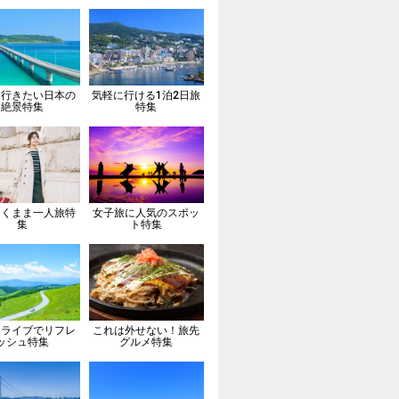
は行きたい日本の
気軽に行ける1泊2日旅
絶景特集
特集
向くまま一人旅特
女子旅に人気のスポッ
集
ト特集
ドライブでリフレ
これは外せない！旅先
ッシュ特集
グルメ特集