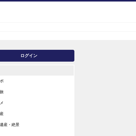
ログイン
ポ
旅
メ
産
遺産・絶景