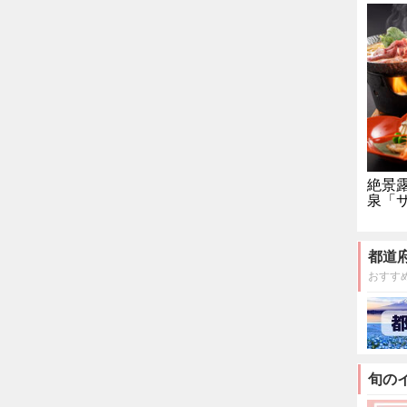
絶景
泉「
都道
おすす
旬の