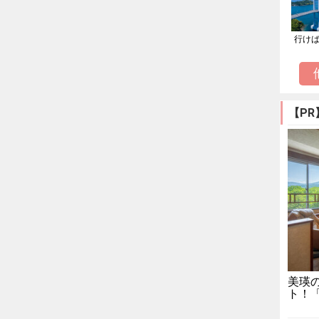
行け
【PR
美瑛
ト！