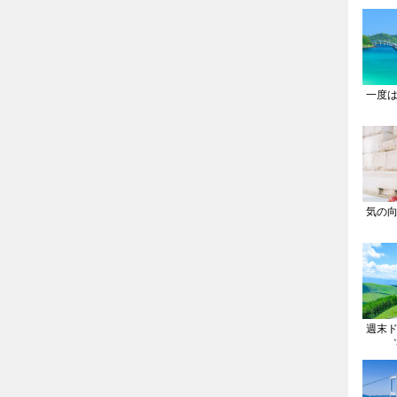
一度
気の
週末