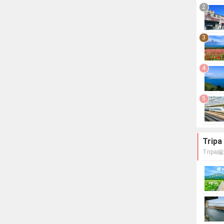
2
3
4
5
Tri
Trip