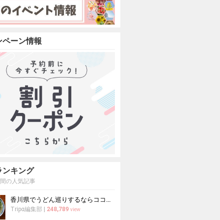
ンペーン情報
ランキング
週間の人気記事
香川県でうどん巡りするならココ！本場の讃岐うどんの名店
Tripα編集部
|
248,789
view