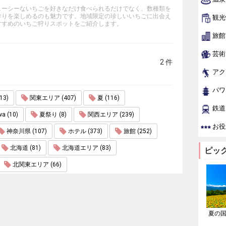
ューシーないちごを好きなだけ食べられるだけでなく、数種類を
作りを楽しめるのも魅力です。地域限定の珍しいいちごに出会え
観光
すすめのいちご狩りスポットをご紹介します。
旅館
芸術
2 件
アク
パワ
3)
関東エリア (407)
夏 (116)
鉄道
wa (10)
夏祭り (8)
関西エリア (239)
お役
神奈川県 (107)
ホテル (373)
旅館 (252)
北海道 (81)
北海道エリア (83)
ピッ
北関東エリア (66)
夏の