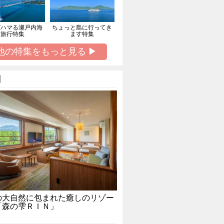
ばハマる瀬戸内海
ちょっと島に行ってき
旅行特集
ます特集
他の特集をもっと見る ▶
】
の大自然に包まれた癒しのリゾー
「森の雫ＲＩＮ」