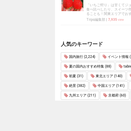
「いちご狩り」は甘くてジ
食べ比べしたり、スイーツ
ることも！関東エリアでお
Tripα編集部
|
7,935
view
人気のキーワード
国内旅行 (2,224)
イベント情報 (1
夏の国内おすすめ特集 (88)
tabi
初夏 (31)
東北エリア (140)
絶景 (382)
中国エリア (141)
九州エリア (211)
京都府 (60)