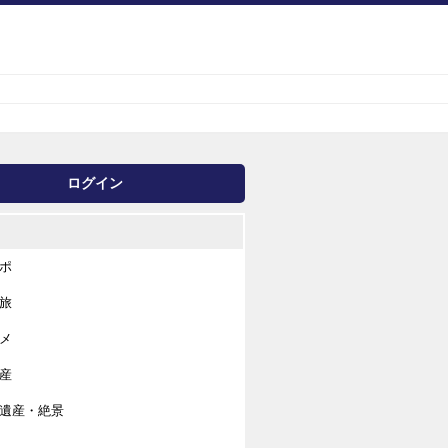
ログイン
ポ
旅
メ
産
遺産・絶景