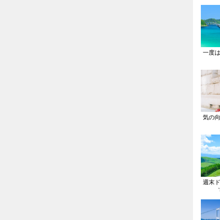
一度
気の
週末