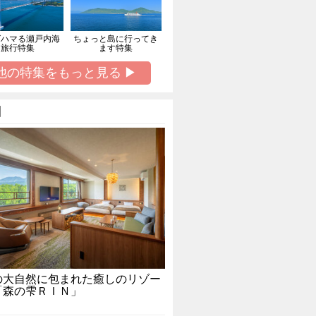
ばハマる瀬戸内海
ちょっと島に行ってき
旅行特集
ます特集
他の特集をもっと見る ▶
】
の大自然に包まれた癒しのリゾー
「森の雫ＲＩＮ」