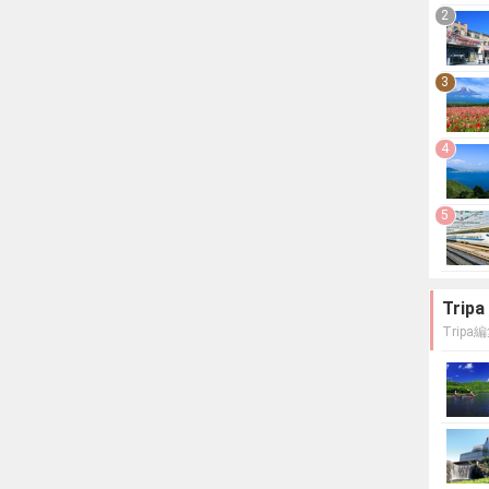
2
3
4
5
Tri
Trip