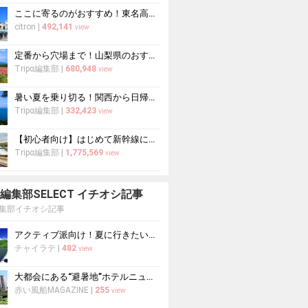
ここに寄るのがおすすめ！東名高速道路・新東名高速道路の充実のSA・PA10選
citron
|
492,141
view
定番から穴場まで！山梨県のおすすめ観光スポット37選
Tripα編集部
|
680,948
view
暑い夏を乗り切る！関西から日帰りや1泊2日におすすめの避暑地10選
Tripα編集部
|
332,423
view
【初心者向け】はじめて新幹線に乗る人必読！新幹線の乗り方をイチから徹底解説
Tripα編集部
|
1,775,569
view
pa 編集部SELECT イチオシ記事
a編集部イチオシ記事
アクティブ派向け！夏に行きたい世界遺産おすすめ10選
チャイラテ
|
482
view
大都会にある“避暑地”ホテルニューオータニで涼を愉しむ
赤い風船MAGAZINE
|
255
view