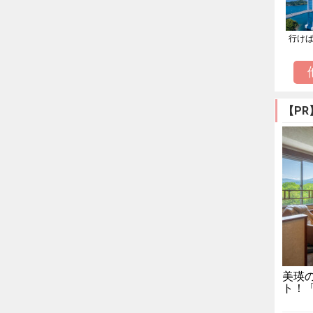
行け
【PR
美瑛
ト！