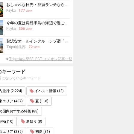
おしゃれな日光・那須ランチならここ！日光・那須周辺のおすすめレストラン10選
Keyko
|
177
view
今年の夏は房総半島の海辺で過ごす！海水浴におすすめの宿10選
Keyko
|
306
view
贅沢なオールインクルーシブ宿「WASHU BLUE RESORT 風籠」で...
Tripα編集部
|
72
view
»
Tripa 編集部SELECT イチオシ記事一覧
のキーワード
題になっているキーワード
旅行 (2,224)
イベント情報 (13)
エリア (407)
夏 (116)
の国内おすすめ特集 (88)
iwa (10)
夏祭り (8)
エリア (239)
初夏 (31)