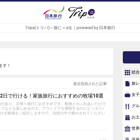
Tripa(トリパ)～旅に＋αを｜powered by 日本旅行
ます！
総合
旅レ
最近投稿された記事
女子
2日で行ける！家族旅行におすすめの牧場10選
場があり、日帰り旅行におすすめです。動物とのふれあいだけで
グル
ンプなども楽しめるので、アウトドアを満喫するのにピッタリ♪
行ける牧場をご紹介しますので、自然の中で癒やされてください
お土
世界
温泉