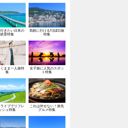
は行きたい日本の
気軽に行ける1泊2日旅
絶景特集
特集
向くまま一人旅特
女子旅に人気のスポッ
集
ト特集
ドライブでリフレ
これは外せない！旅先
ッシュ特集
グルメ特集