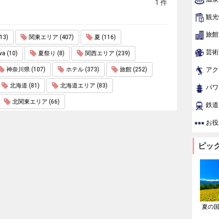
1 件
観光
旅館
3)
関東エリア (407)
夏 (116)
芸術
wa (10)
夏祭り (8)
関西エリア (239)
神奈川県 (107)
ホテル (373)
旅館 (252)
アク
北海道 (81)
北海道エリア (83)
パワ
北関東エリア (66)
鉄道
お役
ピッ
夏の