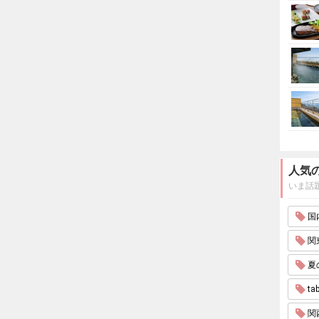
人気
いま話
国内
関東
夏
tab
関西