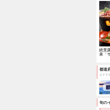
絶景
泉「
都道
おすす
旬の