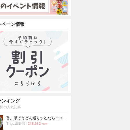
ンペーン情報
ランキング
週間の人気記事
香川県でうどん巡りするならココ！本場の讃岐うどんの名店
Tripα編集部
|
248,612
view