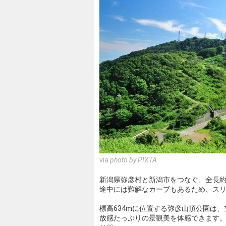
via
photo by PIXTA
新潟県弥彦村と新潟市をつなぐ、全長約
途中には難解なカーブもあるため、ス
標高634mに位置する弥彦山頂公園は
放感たっぷりの景観美を体感できます