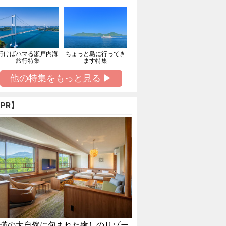
行けばハマる瀬戸内海
ちょっと島に行ってき
旅行特集
ます特集
他の特集をもっと見る ▶
PR】
瑛の大自然に包まれた癒しのリゾー