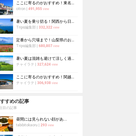
ここに寄るのがおすすめ！東名高速道路・新東名高速道路の充実のSA・PA10選
citron
|
491,955
view
暑い夏を乗り切る！関西から日帰りや1泊2日におすすめの避暑地10選
Tripα編集部
|
332,322
view
定番から穴場まで！山梨県のおすすめ観光スポット37選
Tripα編集部
|
680,807
view
暑い夏は混雑も避けて涼しく過ごそう！避暑地のおすすめ穴場スポット10選
チャイラテ
|
327,624
view
ここに寄るのがおすすめ！関越自動車道の充実のSA・PA5選
チャイラテ
|
306,938
view
すすめの記事
注目の記事
昼間には見られない顔があ...
tabibitokaoru
|
293
view