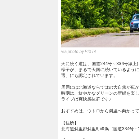
via
photo by PIXTA
天に続く道は、国道244号～334号線
様子が、まるで天国に続いているように
選」にも認定されています。
周囲には北海道ならではの大自然が広
時期は、鮮やかなグリーンの新緑を楽
ライブは爽快感抜群です♪
おすすめは、ウトロから斜里へ向かっ
【住所】
北海道斜里郡斜里町峰浜（国道334号・