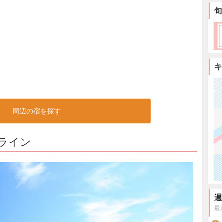
旬
キ
周辺の宿を探す
ライン
週
最