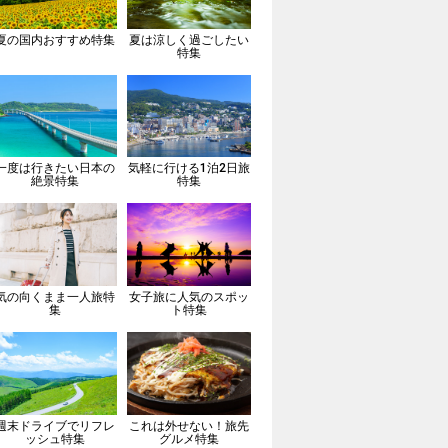
夏の国内おすすめ特集
夏は涼しく過ごしたい
特集
一度は行きたい日本の
気軽に行ける1泊2日旅
絶景特集
特集
気の向くまま一人旅特
女子旅に人気のスポッ
集
ト特集
週末ドライブでリフレ
これは外せない！旅先
ッシュ特集
グルメ特集