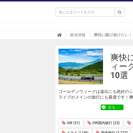

T
観光情報
r
i
p
爽快
a
(
ィー
ト
リ
10選
パ
)
ゴールデンウィークは遠出にも絶好の
ライブがメインの旅行にも最適です！
送る
GW (31)
GW国内旅行 (23)
ドライブ (46)
国内旅行 (2,223)