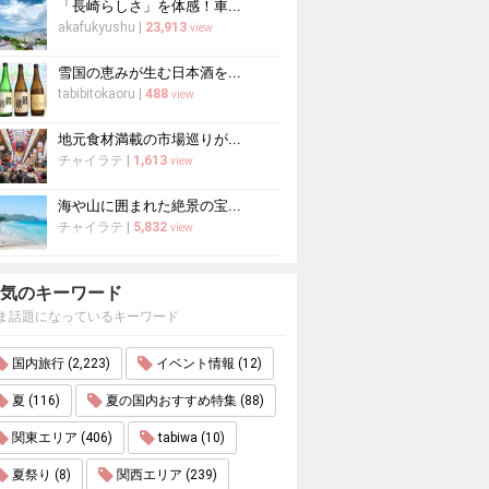
「長崎らしさ」を体感！車...
akafukyushu
|
23,913
view
雪国の恵みが生む日本酒を...
tabibitokaoru
|
488
view
地元食材満載の市場巡りが...
チャイラテ
|
1,613
view
海や山に囲まれた絶景の宝...
チャイラテ
|
5,832
view
気のキーワード
ま話題になっているキーワード
国内旅行 (2,223)
イベント情報 (12)
夏 (116)
夏の国内おすすめ特集 (88)
関東エリア (406)
tabiwa (10)
夏祭り (8)
関西エリア (239)