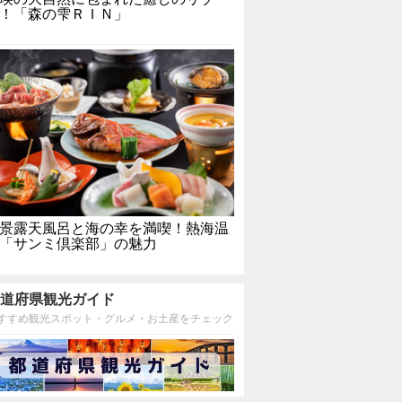
！「森の雫ＲＩＮ」
景露天風呂と海の幸を満喫！熱海温
「サンミ倶楽部」の魅力
道府県観光ガイド
すすめ観光スポット・グルメ・お土産をチェック