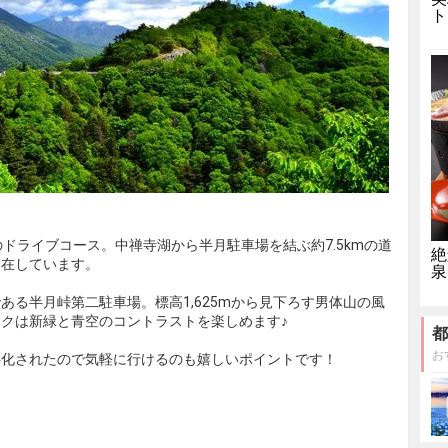
ト
ドライブコース。中禅寺湖から半月駐車場を結ぶ約7.5kmの道
絶
点在しています。
泉
ある半月峠第二駐車場。標高1,625mから見下ろす男体山の風
クは新緑と青空のコントラストを楽しめます♪
都
お
料化されたので気軽に行けるのも嬉しいポイントです！