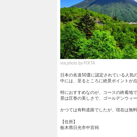
via
photo by PIXTA
日本の名道50選に認定されている人気の
中には、至るところに絶景ポイントが
特におすすめなのが、コースの終着地で
景は圧巻の美しさで、ゴールデンウィー
かつては有料道路でしたが、現在は無
【住所】
栃木県日光市中宮祠