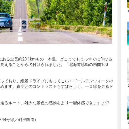
上にある全長約28.1kmもの一本道。どこまでもまっすぐに伸びる
見えることから名付けられました。「北海道感動の瞬間100
がっており、絶景ドライブにもってこい！ゴールデンウィークの
しめます。青空とのコントラストもすばらしく、一直線を走るド
て走るルート。雄大な景色の感動をより一層体感できますよ♡
244号線／斜里国道）