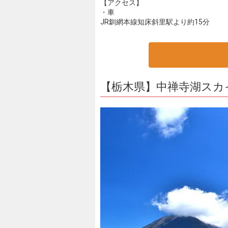
【アクセス】
・車
JR釧網本線知床斜里駅より約15分
【栃木県】中禅寺湖スカ