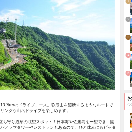
1
2
3
4
5
お
13.7kmのドライブコース。弥彦山を縦断するようなルートで、
今
リリングな山岳ドライブを楽しめます。
、立ち寄り必須の眺望スポット！日本海や佐渡島を一望でき、開
。パノラマタワーやレストランもあるので、ひと休みにもピッタ