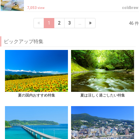
7,053
coldbrew
view
1
2
3
…
46 件
ピックアップ特集
夏の国内おすすめ特集
夏は涼しく過ごしたい特集