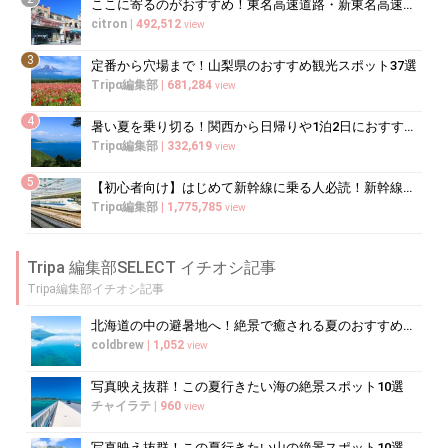
ここに寄るのがおすすめ！東名高速道路・新東名高速道路の充実のSA・PA10選
citron
|
492,512
view
3
定番から穴場まで！山梨県のおすすめ観光スポット37選
Tripα編集部
|
681,284
view
4
暑い夏を乗り切る！関西から日帰りや1泊2日におすすめの避暑地10選
Tripα編集部
|
332,619
view
5
【初心者向け】はじめて新幹線に乗る人必読！新幹線の乗り方をイチから徹底解説
Tripα編集部
|
1,775,785
view
Tripa 編集部SELECT イチオシ記事
Tripa編集部イチオシ記事
北海道の中の避暑地へ！絶景で癒される夏のおすすめスポット10選
coldbrew
|
1,052
view
写真映え抜群！この夏行きたい海の絶景スポット10選
チャイラテ
|
960
view
写真映え抜群！この夏行きたい山の絶景スポット10選