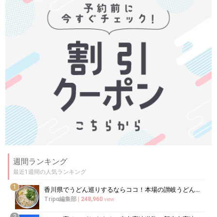
週間ランキング
最近1週間の人気ランキング
1
香川県でうどん巡りするならココ！本場の讃岐うどんの名店
Tripα編集部
|
248,960
view
2