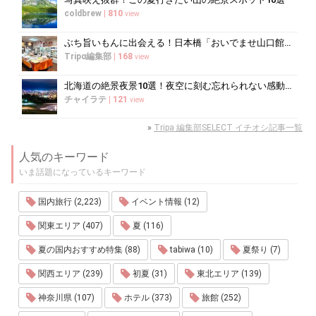
coldbrew
|
810
view
ぶち旨いもんに出会える！日本橋「おいでませ山口館」で買うべき銘品ガイド
Tripα編集部
|
168
view
北海道の絶景夜景10選！夜空に刻む忘れられない感動の光景へ
チャイラテ
|
121
view
»
Tripa 編集部SELECT イチオシ記事一覧
人気のキーワード
いま話題になっているキーワード
国内旅行 (2,223)
イベント情報 (12)
関東エリア (407)
夏 (116)
夏の国内おすすめ特集 (88)
tabiwa (10)
夏祭り (7)
関西エリア (239)
初夏 (31)
東北エリア (139)
神奈川県 (107)
ホテル (373)
旅館 (252)