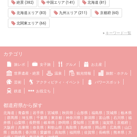
絶景 (382)
中国エリア (141)
北海道 (81)
北海道エリア (83)
九州エリア (211)
京都府 (60)
北関東エリア (66)
»
キーワード一覧
カテゴリ
旅レポ
女子旅
グルメ
お土産
世界遺産・絶景
温泉
観光情報
旅館・ホテル
芸術
アクティビティ・イベント
パワースポット
鉄道
お役立ち
都道府県から探す
北海道
｜
青森県
｜
岩手県
｜
宮城県
｜
秋田県
｜
山形県
｜
福島県
｜
茨城県
｜
栃木県
｜
群馬県
｜
埼玉県
｜
千葉県
｜
東京都
｜
神奈川県
｜
新潟県
｜
富山県
｜
石川県
｜
福
井県
｜
山梨県
｜
長野県
｜
岐阜県
｜
静岡県
｜
愛知県
｜
三重県
｜
滋賀県
｜
京都府
｜
大阪府
｜
兵庫県
｜
奈良県
｜
和歌山県
｜
鳥取県
｜
島根県
｜
岡山県
｜
広島県
｜
山口
県
｜
徳島県
｜
香川県
｜
愛媛県
｜
高知県
｜
福岡県
｜
佐賀県
｜
長崎県
｜
熊本県
｜
大