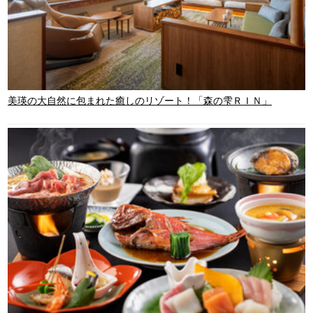
美瑛の大自然に包まれた癒しのリゾート！「森の雫ＲＩＮ」