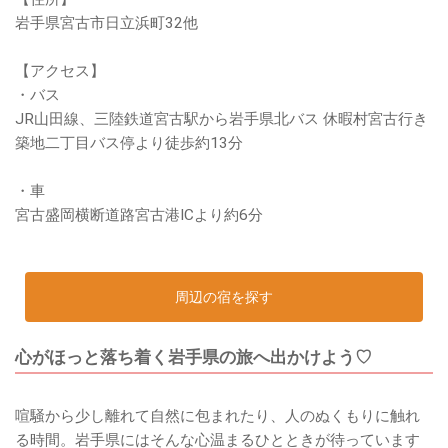
岩手県宮古市日立浜町32他
【アクセス】
・バス
JR山田線、三陸鉄道宮古駅から岩手県北バス 休暇村宮古行き
築地二丁目バス停より徒歩約13分
・車
宮古盛岡横断道路宮古港ICより約6分
周辺の宿を探す
心がほっと落ち着く岩手県の旅へ出かけよう♡
喧騒から少し離れて自然に包まれたり、人のぬくもりに触れ
る時間。岩手県にはそんな心温まるひとときが待っています