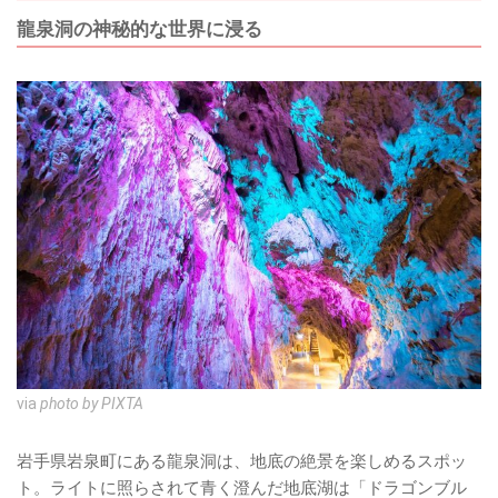
龍泉洞の神秘的な世界に浸る
via
photo by PIXTA
岩手県岩泉町にある龍泉洞は、地底の絶景を楽しめるスポッ
ト。ライトに照らされて青く澄んだ地底湖は「ドラゴンブル