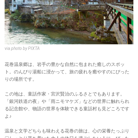
via
photo by PIXTA
花巻温泉郷は、岩手の豊かな自然に包まれた癒しのスポッ
ト。のんびり湯船に浸かって、旅の疲れを癒やすのにぴった
りの場所です。
この地は、童話作家・宮沢賢治のふるさとでもあります。
「銀河鉄道の夜」や「雨ニモマケズ」などの世界に触れられ
る記念館や、物語の世界を体験できる童話村も見どころです
よ♪
温泉と文学どちらも味わえる花巻の旅は、心の栄養たっぷり