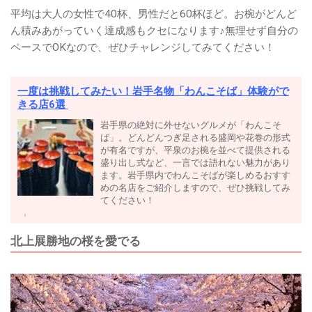
平均は大人の女性で40杯、男性だと60杯ほど。お椀がどんど
ん積みあがっていく達成感もクセになります♪無理せず自分の
ペースでOKなので、ぜひチャレンジしてみてください！
一度は挑戦してみたい！岩手名物「わんこそば」体験がで
きる店6選
岩手県の絶対に外せないグルメが「わんこそ
ば」。どんどんつぎ足される盛岡や花巻の形式
が有名ですが、平泉のお椀を並べて提供される
盛り出し式など、一言では語れない魅力があり
ます。岩手県内でわんこそばが楽しめるおすす
めの名店をご紹介しますので、ぜひ挑戦してみ
てください！
北上展勝地の桜を愛でる