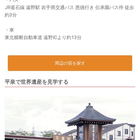
・バス
JR釜石線 遠野駅 岩手県交通バス 恩徳行き 伝承園バス停 徒歩
約3分
・車
東北横断自動車道 遠野ICより約13分
周辺の宿を探す
平泉で世界遺産を見学する