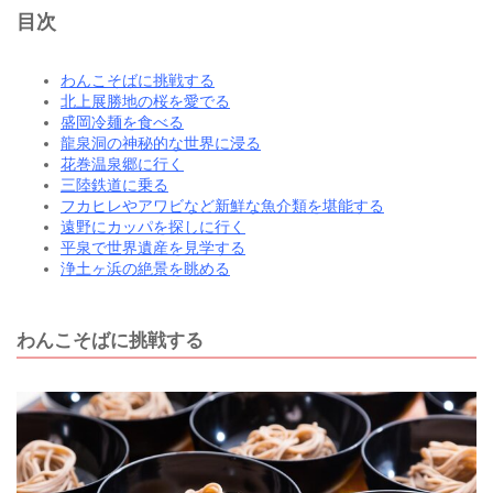
目次
わんこそばに挑戦する
北上展勝地の桜を愛でる
盛岡冷麺を食べる
龍泉洞の神秘的な世界に浸る
花巻温泉郷に行く
三陸鉄道に乗る
フカヒレやアワビなど新鮮な魚介類を堪能する
遠野にカッパを探しに行く
平泉で世界遺産を見学する
浄土ヶ浜の絶景を眺める
わんこそばに挑戦する