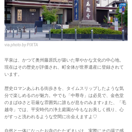
via
photo by PIXTA
平泉は、かつて奥州藤原氏が築いた華やかな文化の中心地。
現在はその歴史が評価され、町全体が世界遺産に登録されて
います。
歴史ロマンあふれる街歩きを、タイムスリップしたような気
分で楽しめるのが魅力。中でも「中尊寺」は必見で、金色堂
のまばゆさと荘厳な雰囲気に誰もが息をのみます♪また、「毛
越寺」では、平安時代の浄土庭園が今もなお美しく残り、心
がすっと洗われるような空間に出会えますよ♡
自然と一体になったお寺のたたずまいは、実際にその場で感