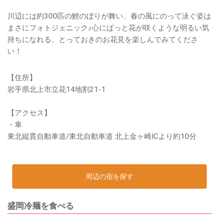
川辺には約300匹の鯉のぼりが舞い、春の風にのって泳ぐ姿は
まさにフォトジェニック♪心にぱっと花が咲くような明るい気
持ちになれる、とっておきのお花見を楽しんでみてくださ
い！
【住所】
岩手県北上市立花14地割21-1
【アクセス】
・車
東北縦貫自動車道/東北自動車道 北上金ヶ崎ICより約10分
周辺の宿を探す
盛岡冷麺を食べる