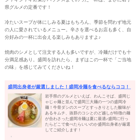
県グルメの定番です！
冷たいスープが体にしみる夏はもちろん、季節を問わず地元
の人に愛されているメニュー。辛さを選べるお店も多く、自
分好みの一杯に出会える楽しみもありますよ♪
焼肉のシメとして注文する人も多いですが、冷麺だけでも十
分満足感あり。盛岡を訪れたら、まずはこの一杯で「ご当地
の味」を感じてみてくださいね！
盛岡出身者が厳選しました！盛岡冷麺を食べるならココ！
岩手県のグルメといえば、わんこそば、盛岡じ
ゃじゃ麺と並んで盛岡三大麺の一つの盛岡冷
麺！牛骨ダシのスープとすっきりとした酸味が
あるキムチ、抜群のコシとのど越しが特徴の麺
が合わさった盛岡冷麺は夏に最適♪盛岡に行っ
たらどこで食べたらいいのか盛岡出身者が厳選
してご紹介します！