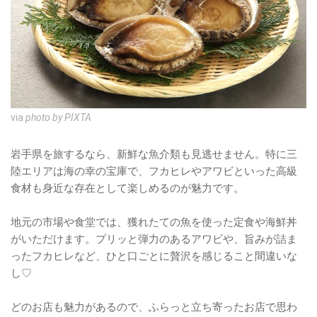
via
photo by PIXTA
岩手県を旅するなら、新鮮な魚介類も見逃せません。特に三
陸エリアは海の幸の宝庫で、フカヒレやアワビといった高級
食材も身近な存在として楽しめるのが魅力です。
地元の市場や食堂では、獲れたての魚を使った定食や海鮮丼
がいただけます。プリッと弾力のあるアワビや、旨みが詰ま
ったフカヒレなど、ひと口ごとに贅沢を感じること間違いな
し♡
どのお店も魅力があるので、ふらっと立ち寄ったお店で思わ