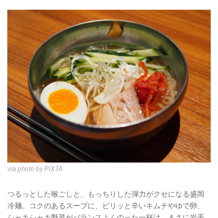
via
photo by PIXTA
つるっとした喉ごしと、もっちりした弾力がクセになる盛岡
冷麺。コクのあるスープに、ピリッと辛いキムチやゆで卵、
シャキシャキ野菜がバランスよくのった一杯は、まさに岩手