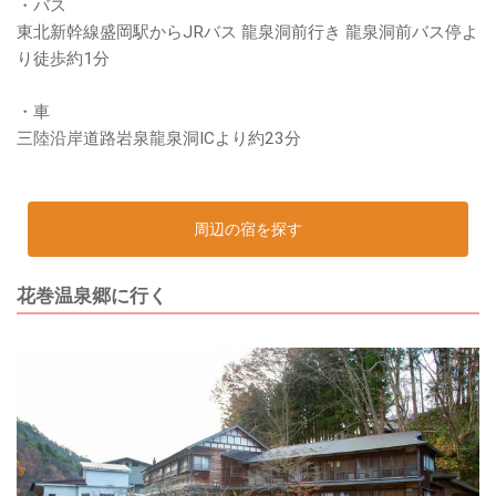
・バス
東北新幹線盛岡駅からJRバス 龍泉洞前行き 龍泉洞前バス停よ
り徒歩約1分
・車
三陸沿岸道路岩泉龍泉洞ICより約23分
周辺の宿を探す
花巻温泉郷に行く