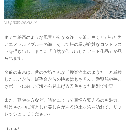
via
photo by PIXTA
まるで絵画のような風景が広がる浄土ヶ浜。白くとがった岩
とエメラルドブルーの海、そして松の緑が絶妙なコントラス
トを描き出し、まさに「自然が作り出したアート作品」が見
られます。
名前の由来は、昔のお坊さんが「極楽浄土のようだ」と感嘆
したことから。展望台からの眺めはもちろん、遊覧船や手こ
ぎボートに乗って海から見上げる景色もまた格別です♡
また、朝や夕方など、時間によって表情を変えるのも魅力。
静けさの中に凛とした美しさがある浄土ヶ浜を訪れて、リフ
レッシュしてください♪
【住所】