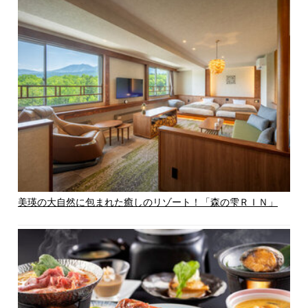
美瑛の大自然に包まれた癒しのリゾート！「森の雫ＲＩＮ」