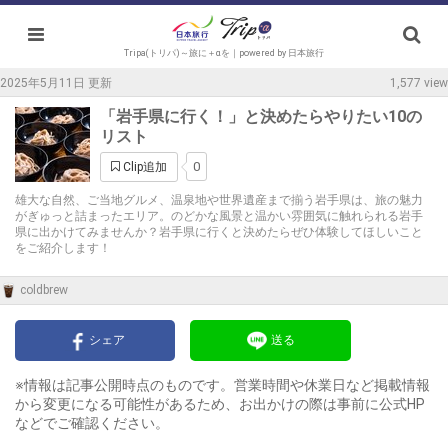
Tripa(トリパ)～旅に＋αを｜powered by 日本旅行
2025年5月11日 更新
1,577 view
「岩手県に行く！」と決めたらやりたい10の
リスト
0
Clip追加
雄大な自然、ご当地グルメ、温泉地や世界遺産まで揃う岩手県は、旅の魅力
がぎゅっと詰まったエリア。のどかな風景と温かい雰囲気に触れられる岩手
県に出かけてみませんか？岩手県に行くと決めたらぜひ体験してほしいこと
をご紹介します！
coldbrew
シェア
送る
※情報は記事公開時点のものです。営業時間や休業日など掲載情報
から変更になる可能性があるため、お出かけの際は事前に公式HP
などでご確認ください。