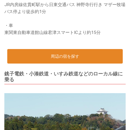
JR内房線佐貫町駅から日東交通バス 神野寺行行き マザー牧場
バス停より徒歩約1分
・車
東関東自動車道館山線君津スマートICより約15分
周辺の宿を探す
銚子電鉄・小湊鉄道・いすみ鉄道などのローカル線に
乗る