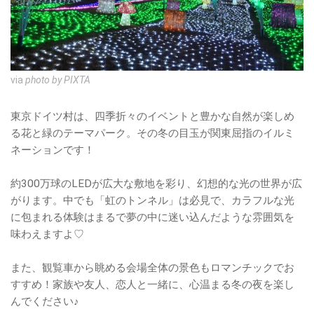
via
photo by PIXTA
東京ドイツ村は、四季折々のイベントと豊かな自然が楽しめ
る花と緑のテーマパーク。その冬の目玉が関東屈指のイルミ
ネーションです！
約300万球のLEDが広大な敷地を彩り、幻想的な光の世界が広
がります。中でも「虹のトンネル」は必見で、カラフルな光
に包まれる体験はまるで夢の中に迷い込んだような雰囲気を
味わえますよ♡
また、観覧車から眺める会場全体の景色もロマンチックでお
すすめ！家族や友人、恋人と一緒に、心温まる冬の夜を楽し
んでください♪