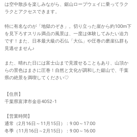
は空中散歩を楽しみながら、鋸山ロープウェイに乗ってラク
ラクとアクセスできます。
特に有名なのが「地獄のぞき」。切り立った崖から約100m下
を見下ろすスリル満点の風景は、一度は体験してみたい迫力
です！また、日本最大級の石仏「大仏」や圧巻の磨崖仏群も
見逃せません♪
また、晴れた日には富士山まで見渡せることもあり、山頂か
らの景色はまさに圧巻！自然と文化が調和した鋸山で、千葉
県の絶景を満喫してください♡
【住所】
千葉県富津市金谷4052-1
【営業時間】
通常（2月16日～11月15日）：9:00～17:00
冬季（11月16日～2月15日）：9:00～16:00