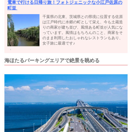
電車で行ける日帰り旅！フォトジェニックな小江戸佐原の
町並
千葉県の北東、茨城県との県境に位置する佐原
は江戸時代に水郷の町として栄え、今も土蔵造
りの商家が建ち並び、風情ある町並が人気にな
っています。風情はもちろんのこと、商家をそ
のまま利用したおしゃれなレストランもあり、
女子旅に最適です♪
海ほたるパーキングエリアで絶景を眺める