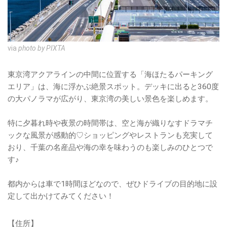
via
photo by PIXTA
東京湾アクアラインの中間に位置する「海ほたるパーキング
エリア」は、海に浮かぶ絶景スポット。デッキに出ると360度
の大パノラマが広がり、東京湾の美しい景色を楽しめます。
特に夕暮れ時や夜景の時間帯は、空と海が織りなすドラマチ
ックな風景が感動的♡ショッピングやレストランも充実して
おり、千葉の名産品や海の幸を味わうのも楽しみのひとつで
す♪
都内からは車で1時間ほどなので、ぜひドライブの目的地に設
定して出かけてみてください！
【住所】