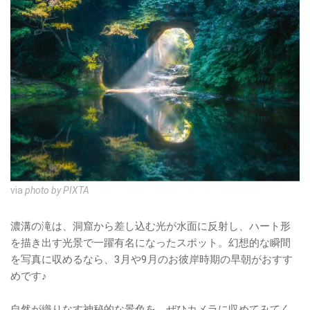
via
photo by PIXTA
濃溝の滝は、洞窟から差し込む光が水面に反射し、ハート形
を描き出す光景で一躍有名になったスポット。幻想的な瞬間
を写真に収めるなら、3月や9月のお彼岸時期の早朝がおすす
めです♪
自然が織りなす神秘的な景色を、ぜひカメラに収めてみてく