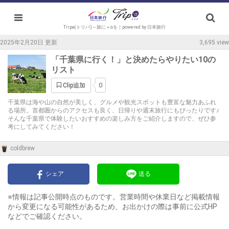
Tripa(トリパ)～旅に＋αを｜powered by 日本旅行
2025年2月20日 更新
3,695 view
「千葉県に行く！」と決めたらやりたい10の
リスト
0
Clip追加
千葉県は海や山の自然が美しく、グルメや観光スポットも豊富な魅力あふれ
る場所。首都圏からのアクセスも良く、日帰りや週末旅行にもぴったりです♪
そんな千葉県で体験したいおすすめの楽しみ方をご紹介しますので、ぜひ参
考にしてみてください！
coldbrew
シェア
送る
※情報は記事公開時点のものです。営業時間や休業日など掲載情報
から変更になる可能性があるため、お出かけの際は事前に公式HP
などでご確認ください。