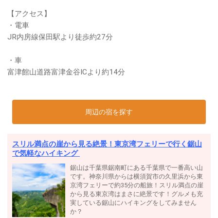
【アクセス】
・電車
JR内房線保田駅より徒歩約27分
・車
富津館山道路富津金谷ICより約14分
周辺の宿を探す
スリル満点の崖から見る絶景！東京湾フェリーで行く鋸山
で気軽なハイキング
鋸山は千葉県鋸南町にある千葉県で一番高い山
です。神奈川県からは横須賀市の久里浜から東
京湾フェリーで約35分の船旅！スリル満点の崖
から見る東京湾はまさに絶景です！グルメも充
実している鋸山にハイキングをしてみません
か？