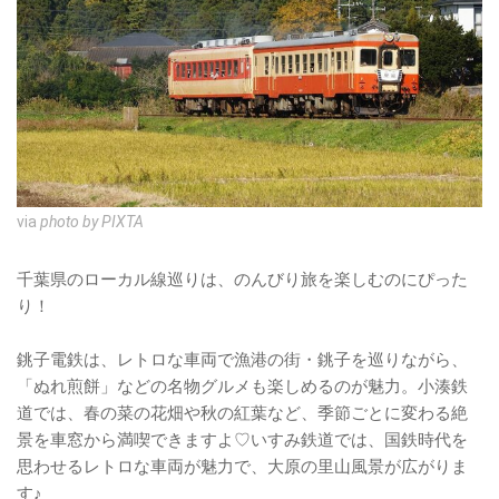
via
photo by PIXTA
千葉県のローカル線巡りは、のんびり旅を楽しむのにぴった
り！
銚子電鉄は、レトロな車両で漁港の街・銚子を巡りながら、
「ぬれ煎餅」などの名物グルメも楽しめるのが魅力。小湊鉄
道では、春の菜の花畑や秋の紅葉など、季節ごとに変わる絶
景を車窓から満喫できますよ♡いすみ鉄道では、国鉄時代を
思わせるレトロな車両が魅力で、大原の里山風景が広がりま
す♪