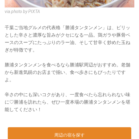
via
photo by PIXTA
千葉ご当地グルメの代表格「勝浦タンタンメン」は、ピリッ
とした辛さと濃厚な旨みがクセになる一品。鶏ガラや豚骨ベ
ースのスープにたっぷりのラー油、そして甘辛く炒めた玉ね
ぎが特徴です。
勝浦タンタンメンを食べるなら勝浦駅周辺がおすすめ。老舗
から新進気鋭のお店まで揃い、食べ歩きにもぴったりです
よ。
辛さの中にも深いコクがあり、一度食べたら忘れられない味
に♡勝浦を訪れたら、ぜひ一度本場の勝浦タンタンメンを堪
能してください！
周辺の宿を探す