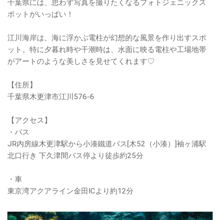
千葉県には、思わず写真を撮りたくなるフォトジェニックス
ポットがいっぱい！
江川海岸は、海に浮かぶ電柱が幻想的な風景を作り出すスポ
ット。特に夕暮れ時や干潮時は、水面に映る電柱や工場地帯
がアートのような美しさを見せてくれます♡
【住所】
千葉県木更津市江川576-6
【アクセス】
・バス
JR内房線木更津駅から小湊鐵道バス[木52（小湊）]袖ヶ浦駅
北口行き 下久津間バス停より徒歩約25分
・車
東京湾アクアライン金田ICより約12分