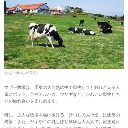
via
photo by PIXTA
マザー牧場は、千葉の大自然の中で動物たちと触れ合える人
気スポット。羊やアルパカ、ウサギなど、かわいい動物たち
との触れ合いを楽しめます。
特に、広大な牧場を駆け抜ける「ひつじの大行進」は圧巻の
光景！また、ヤギや牛の乳しぼり体験も大人気で、家族連れ