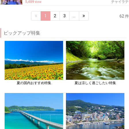
5,489
チャイラテ
view
1
2
3
…
62 件
ピックアップ特集
夏の国内おすすめ特集
夏は涼しく過ごしたい特集