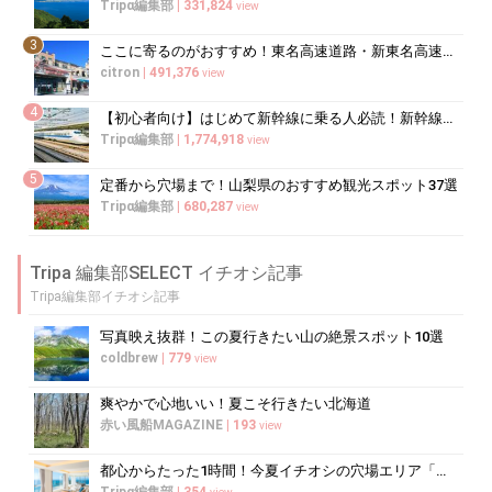
Tripα編集部
|
331,824
view
3
ここに寄るのがおすすめ！東名高速道路・新東名高速道路の充実のSA・PA10選
citron
|
491,376
view
4
【初心者向け】はじめて新幹線に乗る人必読！新幹線の乗り方をイチから徹底解説
Tripα編集部
|
1,774,918
view
5
定番から穴場まで！山梨県のおすすめ観光スポット37選
Tripα編集部
|
680,287
view
Tripa 編集部SELECT イチオシ記事
Tripa編集部イチオシ記事
写真映え抜群！この夏行きたい山の絶景スポット10選
coldbrew
|
779
view
爽やかで心地いい！夏こそ行きたい北海道
赤い風船MAGAZINE
|
193
view
都心からたった1時間！今夏イチオシの穴場エリア「三浦半島」
Tripα編集部
|
354