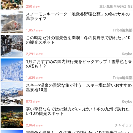
250
赤い風船MAGAZINE
view
スノーモンキーパーク「地獄谷野猿公苑」の冬のサルの
温泉ライフ
1,057
Tripα編集部
view
この時期だけの雪景色を満喫！冬の長野県で訪れたい10
の観光スポット
2,291
Keyko
view
1月におすすめの国内旅行先をピックアップ！雪景色も春
の桜も！？
1,639
Tripα編集部
view
スキー×温泉の贅沢な旅が叶う！スキー場に近いおすすめ
温泉地10選
873
Keyko
view
寒い季節ならではの魅力がいっぱい！冬の九州で訪れた
い10の観光スポット
2,964
チャイラテ
view
雪景色や温泉も！冬の東北で訪れたい10の観光スポット