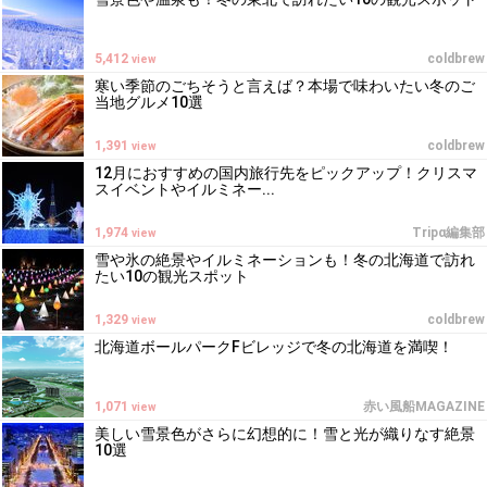
5,412
coldbrew
view
寒い季節のごちそうと言えば？本場で味わいたい冬のご
当地グルメ10選
1,391
coldbrew
view
12月におすすめの国内旅行先をピックアップ！クリスマ
スイベントやイルミネー...
1,974
Tripα編集部
view
雪や氷の絶景やイルミネーションも！冬の北海道で訪れ
たい10の観光スポット
1,329
coldbrew
view
北海道ボールパークFビレッジで冬の北海道を満喫！
1,071
赤い風船MAGAZINE
view
美しい雪景色がさらに幻想的に！雪と光が織りなす絶景
10選