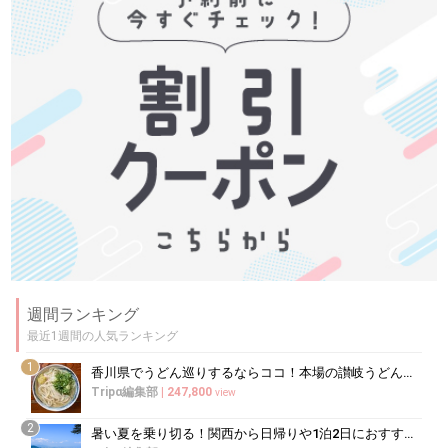
週間ランキング
最近1週間の人気ランキング
1
香川県でうどん巡りするならココ！本場の讃岐うどんの名店
Tripα編集部
|
247,800
view
2
暑い夏を乗り切る！関西から日帰りや1泊2日におすすめの避暑地10選