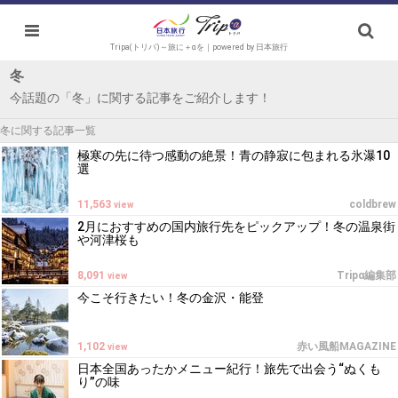
Tripa(トリパ)～旅に＋αを｜powered by 日本旅行
冬
今話題の「冬」に関する記事をご紹介します！
冬に関する記事一覧
極寒の先に待つ感動の絶景！青の静寂に包まれる氷瀑10
選
11,563
coldbrew
view
2月におすすめの国内旅行先をピックアップ！冬の温泉街
や河津桜も
8,091
Tripα編集部
view
今こそ行きたい！冬の金沢・能登
1,102
赤い風船MAGAZINE
view
日本全国あったかメニュー紀行！旅先で出会う“ぬくも
り”の味