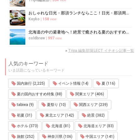
view
おしゃれな日光・那須ランチならここ！日光・那須周辺のおすすめレストラン10選
Keyko
|
158
view
北海道の中の避暑地へ！絶景で癒される夏のおすすめスポット10選
coldbrew
|
997
view
»
Tripa 編集部SELECT イチオシ記事一覧
人気のキーワード
いま話題になっているキーワード
国内旅行 (2,225)
イベント情報 (14)
夏 (116)
夏の国内おすすめ特集 (88)
関東エリア (406)
tabiwa (9)
夏祭り (10)
関西エリア (239)
初夏 (31)
東北エリア (142)
絶景 (382)
ホテル (373)
北海道 (81)
北海道エリア (83)
旅館 (252)
神奈川県 (106)
中国エリア (141)