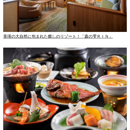
美瑛の大自然に包まれた癒しのリゾート！「森の雫ＲＩＮ」