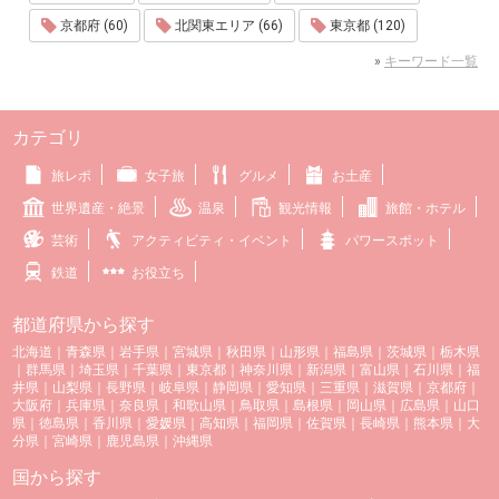
京都府 (60)
北関東エリア (66)
東京都 (120)
»
キーワード一覧
カテゴリ
旅レポ
女子旅
グルメ
お土産
世界遺産・絶景
温泉
観光情報
旅館・ホテル
芸術
アクティビティ・イベント
パワースポット
鉄道
お役立ち
都道府県から探す
北海道
｜
青森県
｜
岩手県
｜
宮城県
｜
秋田県
｜
山形県
｜
福島県
｜
茨城県
｜
栃木県
｜
群馬県
｜
埼玉県
｜
千葉県
｜
東京都
｜
神奈川県
｜
新潟県
｜
富山県
｜
石川県
｜
福
井県
｜
山梨県
｜
長野県
｜
岐阜県
｜
静岡県
｜
愛知県
｜
三重県
｜
滋賀県
｜
京都府
｜
大阪府
｜
兵庫県
｜
奈良県
｜
和歌山県
｜
鳥取県
｜
島根県
｜
岡山県
｜
広島県
｜
山口
県
｜
徳島県
｜
香川県
｜
愛媛県
｜
高知県
｜
福岡県
｜
佐賀県
｜
長崎県
｜
熊本県
｜
大
分県
｜
宮崎県
｜
鹿児島県
｜
沖縄県
国から探す