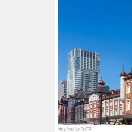
via
photo by PIXTA