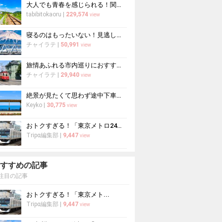
大人でも青春を感じられる！関東発青春18きっぷおすすめ6コース
tabibitokaoru
|
229,574
view
寝るのはもったいない！見逃したくない絶景ばかりの東海道新幹線の車窓
チャイラテ
|
50,991
view
旅情あふれる市内巡りにおすすめ！路面電車のある観光地12選
チャイラテ
|
29,940
view
絶景が見たくて思わず途中下車したくなるおすすめの駅7選
Keyko
|
30,775
view
おトクすぎる！「東京メトロ24時間券」で楽しむ東京観光
Tripα編集部
|
9,447
view
すすめの記事
注目の記事
おトクすぎる！「東京メト...
Tripα編集部
|
9,447
view