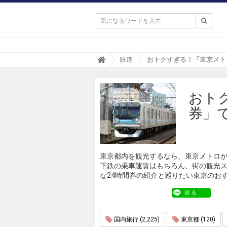

T
鉄道
r
i
p
おト
a
(
券」
ト
リ
パ
)
東京都内を観光するなら、東京メトロが
下鉄の乗車運賃はもちろん、街の観光
な24時間券の紹介と巡りたい東京のお
送る
国内旅行 (2,225)
東京都 (120)