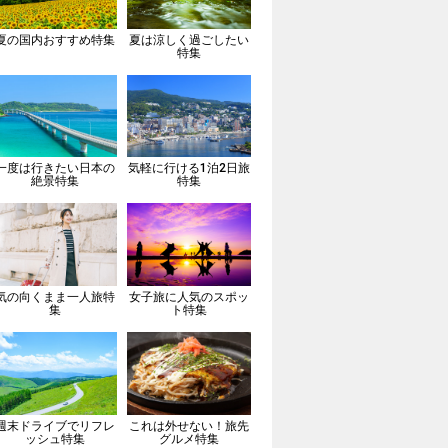
夏の国内おすすめ特集
夏は涼しく過ごしたい
特集
一度は行きたい日本の
気軽に行ける1泊2日旅
絶景特集
特集
気の向くまま一人旅特
女子旅に人気のスポッ
集
ト特集
週末ドライブでリフレ
これは外せない！旅先
ッシュ特集
グルメ特集