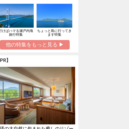
行けばハマる瀬戸内海
ちょっと島に行ってき
旅行特集
ます特集
他の特集をもっと見る ▶
PR】
瑛の大自然に包まれた癒しのリゾー