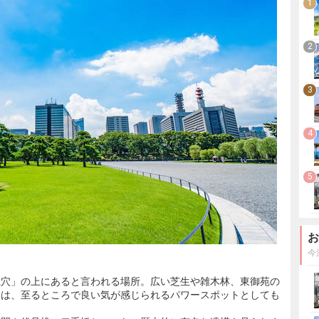
1
2
3
4
5
お
今
龍穴」の上にあると言われる場所。広い芝生や雑木林、東御苑の
」は、至るところで良い気が感じられるパワースポットとしても