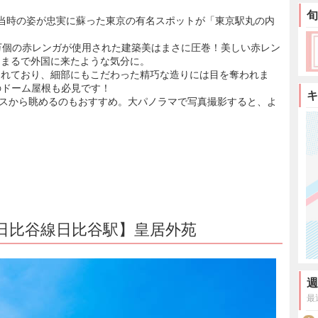
旬
当時の姿が忠実に蘇った東京の有名スポットが「東京駅丸の内
万個の赤レンガが使用された建築美はまさに圧巻！美しい赤レン
、まるで外国に来たような気分に。
されており、細部にもこだわった精巧な造りには目を奪われま
のドーム屋根も必見です！
キ
テラスから眺めるのもおすすめ。大パノラマで写真撮影すると、よ
日比谷線日比谷駅】皇居外苑
週
最