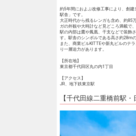
約5年間におよぶ改修工事により、創建
駅舎」です。
大正時代から残るレンガも含め、約85
ガの外観や大時計など見どころ満載で
駅の内部は鷹や鳳凰、干支などで装飾
す。駅舎のシンボルである高さ約28m
また、商業ビルKITTEや新丸ビルの
り一層迫力があります。
【所在地】
東京都千代田区丸の内1丁目
【アクセス】
JR、地下鉄東京駅
【千代田線二重橋前駅・