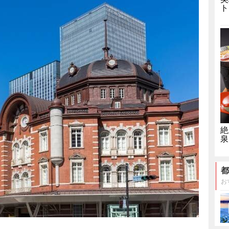
ト
絶
泉
都
お