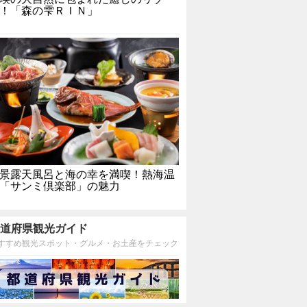
！「森の雫ＲＩＮ」
景露天風呂と海の幸を満喫！熱海温
「サンミ倶楽部」の魅力
道府県観光ガイド
すすめ観光スポット・グルメ・お土産をチェック