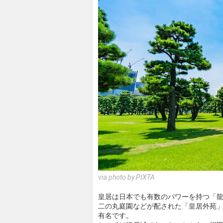
via
photo by PIXTA
皇居は日本でも有数のパワーを持つ「
二の丸庭園などが配された「皇居外苑
有名です。