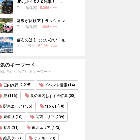
JR九州のD＆S列車！「...
Tripα編集部
|
5,355
view
廃線が体験アトラクション...
Tripα編集部
|
1,986
view
寝るのはもったいない！見...
チャイラテ
|
50,991
view
気のキーワード
ま話題になっているキーワード
国内旅行 (2,225)
イベント情報 (14)
夏 (116)
夏の国内おすすめ特集 (88)
関東エリア (406)
tabiwa (10)
夏祭り (10)
関西エリア (239)
初夏 (31)
東北エリア (142)
絶景 (382)
ホテル (373)