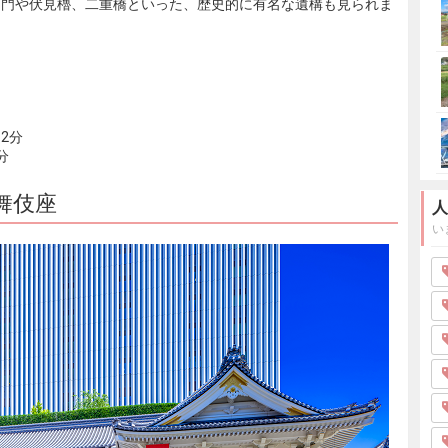
田門や伏見櫓、二重橋といった、歴史的に有名な遺構も見られま
2分
分
舞伎座
人
い