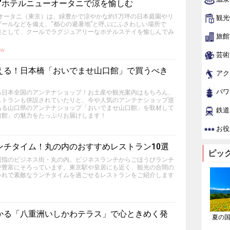
”ホテルニューオータニで涼を愉しむ
ーオータニ（東京）は、緑豊かで涼やかな約1万坪の日本庭園やリ
観光
ールなどを備え、“都心の避暑地”と呼ぶにふさわしい場所で
美として、クールでラグジュアリーなホテルステイを愉しんでみ
旅館
ew
芸術
える！日本橋「おいでませ山口館」で買うべき
アク
パワ
る日本全国のアンテナショップ！お土産や観光案内はもちろん、
ストランも併設されていたりと、今や人気のアンテナショップ巡
ある山口県のアンテナショップ「おいでませ山口館」を取材して
鉄道
口館」の魅力をたっぷりお届けします！
お役
ンチタイム！丸の内のおすすめレストラン10選
ピッ
屈指のビジネス街・丸の内。ビジネスランチからごほうびランチ
が豊富にそろっています。東京駅や皇居にも近く、観光の合間の
ゃれで素敵なランチタイムを過ごせるレストランをご紹介します
かる「八重洲いしかわテラス」で心ときめく発
夏の