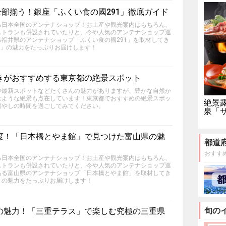
全部揃う！銀座「ふくい食の國291」徹底ガイド
る日本全国のアンテナショップ！お土産や観光案内はもちろん、
ストランも併設されていたりと、今や人気のアンテナショップ巡
福井県のアンテナショップ「ふくい食の國291」を取材してき
1」の魅力をたっぷりお届けします！
きがおすすめする東京都の絶景スポット
や最新スポットなどたくさんの魅力がありますが、豊かな自然か
むような絶景も点在しています！東京都でおすすめの絶景スポッ
絶景
癒やしの時間を過ごしてみてください。
泉「
度！「日本橋とやま館」で見つけた富山県の魅
都道
おすす
る日本全国のアンテナショップ！お土産や観光案内はもちろん、
ストランも併設されていたりと、今や人気のアンテナショップ巡
ある富山県のアンテナショップ「日本橋とやま館」を取材してき
」の魅力をたっぷりお届けします！
旬の
の魅力！「三重テラス」で楽しむ究極の三重県