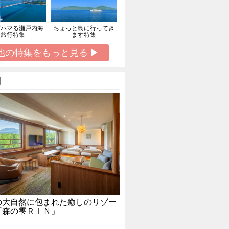
ばハマる瀬戸内海
ちょっと島に行ってき
旅行特集
ます特集
他の特集をもっと見る ▶
】
の大自然に包まれた癒しのリゾー
「森の雫ＲＩＮ」