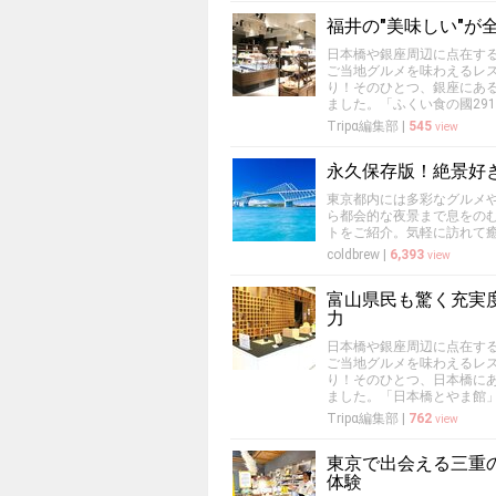
福井の"美味しい"が
日本橋や銀座周辺に点在す
ご当地グルメを味わえるレ
り！そのひとつ、銀座にある
ました。「ふくい食の國29
Tripα編集部
|
545
view
永久保存版！絶景好
東京都内には多彩なグルメ
ら都会的な夜景まで息をの
トをご紹介。気軽に訪れて
coldbrew
|
6,393
view
富山県民も驚く充実
力
日本橋や銀座周辺に点在す
ご当地グルメを味わえるレ
り！そのひとつ、日本橋に
ました。「日本橋とやま館
Tripα編集部
|
762
view
東京で出会える三重
体験