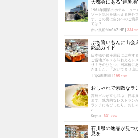
大都会にある“避暑地
1964年開業のホテルニュ
ゾート気分を味わえる屋外プ
す。この夏は自分へのご褒
ては？
赤い風船MAGAZINE
|
234
vi
ぶち旨いもんに出会
銘品ガイド
日本橋や銀座周辺に点在す
ご当地グルメを味わえるレ
り！そのひとつ、日本橋に
きました。「おいでませ山
Tripα編集部
|
160
view
おしゃれで素敵なラ
高層ビルが立ち並ぶ、日本
まで、魅力的なレストラン
ランチにもぴったり。おし
♪
Keyko
|
831
view
石川県の逸品が見つ
見を