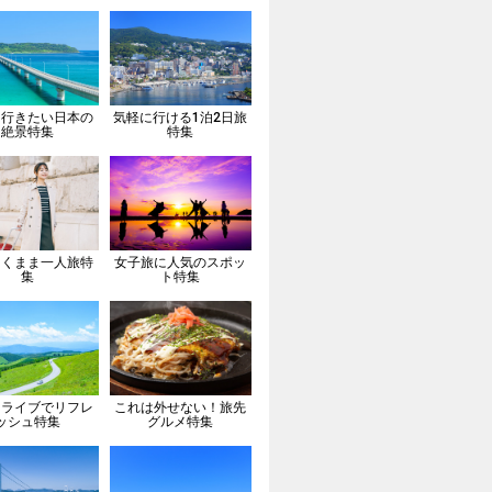
は行きたい日本の
気軽に行ける1泊2日旅
絶景特集
特集
向くまま一人旅特
女子旅に人気のスポッ
集
ト特集
ドライブでリフレ
これは外せない！旅先
ッシュ特集
グルメ特集