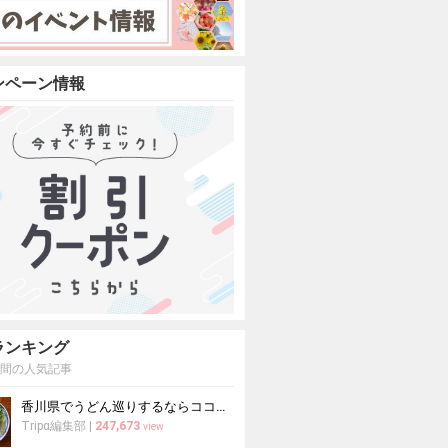
ンペーン情報
ランキング
週間の人気記事
香川県でうどん巡りするならココ！本場の讃岐うどんの名店
Tripα編集部
|
247,673
view