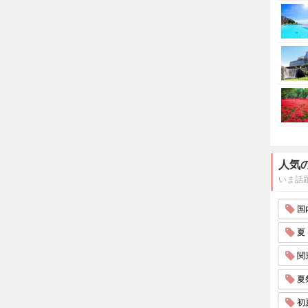
人気
いま話
国内
夏 
関東
夏祭
初夏