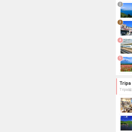
2
3
4
5
Tri
Trip