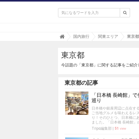

T
国内旅行
関東エリア
東京都 
r
i
東京都
p
a
(
今話題の「東京都」に関する記事をご紹介
ト
リ
パ
東京都の記事
)
「日本橋 長崎館」
巡り
日本橋や銀座周辺に点在す
ご当地グルメを味わえるレ
り！そのひとつ、日本橋に
ました。「日本橋 長崎館」
Tripα編集部
|
51
view