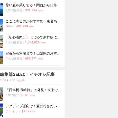
暑い夏を乗り切る！関西から日帰りや1泊2日におすすめの避暑地10選
Tripα編集部
|
331,734
view
ここに寄るのがおすすめ！東名高速道路・新東名高速道路の充実のSA・PA10選
citron
|
491,299
view
【初心者向け】はじめて新幹線に乗る人必読！新幹線の乗り方をイチから徹底解説
Tripα編集部
|
1,774,826
view
定番から穴場まで！山梨県のおすすめ観光スポット37選
Tripα編集部
|
680,171
view
pa 編集部SELECT イチオシ記事
a編集部イチオシ記事
「日本橋 長崎館」で発見！東京で出会う長崎の本場グルメ＆名産品巡り
Tripα編集部
|
51
view
アクティブ派向け！夏に行きたい世界遺産おすすめ10選
チャイラテ
|
457
view