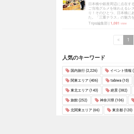
日本橋や銀座周辺に点在す
ご当地グルメを味わえるレ
り！そのひとつ、日本橋に
た。「三重テラス」の魅力
Tripα編集部
|
1,081
view
1
人気のキーワード
国内旅行 (2,226)
イベント情報 (1
関東エリア (406)
tabiwa (10)
東北エリア (143)
絶景 (382)
旅館 (252)
神奈川県 (106)
北関東エリア (66)
東京都 (120)