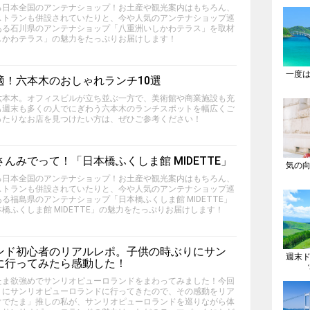
る日本全国のアンテナショップ！お土産や観光案内はもちろん、
ストランも併設されていたりと、今や人気のアンテナショップ巡
ある石川県のアンテナショップ「八重洲いしかわテラス」を取材
しかわテラス」の魅力をたっぷりお届けします！
一度
適！六本木のおしゃれランチ10選
六本木。オフィスビルが立ち並ぶ一方で、美術館や商業施設も充
も週末も多くの人でにぎわう六本木のランチスポットを幅広くご
ったりなお店を見つけたい方は、ぜひご参考ください！
んみでって！「日本橋ふくしま館 MIDETTE」
気の
る日本全国のアンテナショップ！お土産や観光案内はもちろん、
ストランも併設されていたりと、今や人気のアンテナショップ巡
る福島県のアンテナショップ「日本橋ふくしま館 MIDETTE」
橋ふくしま館 MIDETTE」の魅力をたっぷりお届けします！
ンド初心者のリアルレポ。子供の時ぶりにサン
週末
に行ってみたら感動した！
たま欲強めでサンリオピューロランドをまわってみました！今回
りにサンリオピューロランドに行ってきたので、その感動をリア
ぐでたま」推しの私が、サンリオピューロランドを巡りながら体