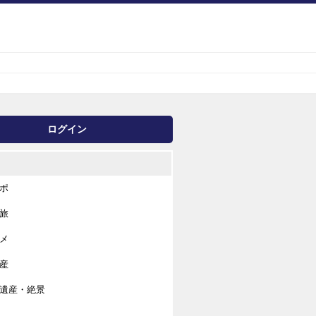
ログイン
ポ
旅
メ
産
遺産・絶景