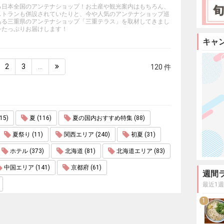
る日本全国のアンテナショップ！お土産や観光案内はもちろん、
ストランも併設されていたりと、今や人気のアンテナショップ巡
ある三重県のアンテナショップ「三重テラス」を取材してきまし
をたっぷりお届けします！
キャ
2
3
…
120 件
5)
夏 (116)
夏の国内おすすめ特集 (88)
夏祭り (11)
関西エリア (240)
初夏 (31)
ホテル (373)
北海道 (81)
北海道エリア (83)
中国エリア (141)
京都府 (61)
週間
最近1
1