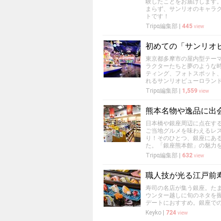
験したことをお届けします
まらず、サンリオのキャラ
トです！
Tripα編集部
|
445
view
初めての「サンリオ
東京都多摩市の屋内型テー
ラクターたちと夢のような
ティング、フォトスポット
れるサンリオピューロラン
Tripα編集部
|
1,559
view
熊本名物や逸品に出
日本橋や銀座周辺に点在す
ご当地グルメを味わえるレ
り！そのひとつ、銀座にあ
た。「銀座熊本館」の魅力
Tripα編集部
|
632
view
職人技が光る江戸前
寿司の名店が集う銀座。た
ウンター越しに旬のネタを
デートにおすすめ。銀座で
Keyko
|
724
view