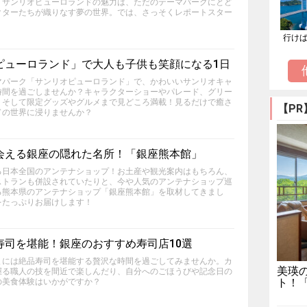
。サンリオピューロランドの魅力は、ただのテーマパークにとど
クターたちが織りなす夢の世界。では、さっそくレポートスター
行け
ピューロランド」で大人も子供も笑顔になる1日
マパーク「サンリオピューロランド」で、かわいいサンリオキャ
時間を過ごしませんか？キャラクターショーやパレード、グリー
、そして限定グッズやグルメまで見どころ満載！見るだけで癒さ
【PR
ドの世界に浸りませんか？
会える銀座の隠れた名所！「銀座熊本館」
る日本全国のアンテナショップ！お土産や観光案内はもちろん、
ストランも併設されていたりと、今や人気のアンテナショップ巡
る熊本県のアンテナショップ「銀座熊本館」を取材してきまし
をたっぷりお届けします！
寿司を堪能！銀座のおすすめ寿司店10選
まには絶品寿司を堪能する贅沢な時間を過ごしてみませんか。カ
美瑛
握る職人の技を間近で楽しんだり、自分へのごほうびや記念日の
ト！
の美食体験はいかがですか？