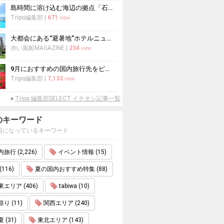
島時間に溶け込む海辺の拠点「石垣島ビーチホテルサンシャイン」で心ほどけるく...
Tripα編集部
|
671
view
大都会にある“避暑地”ホテルニューオータニで涼を愉しむ
赤い風船MAGAZINE
|
234
view
9月におすすめの国内旅行先をピックアップ！山の紅葉絶景や果物狩りも
Tripα編集部
|
7,133
view
»
Tripa 編集部SELECT イチオシ記事一覧
のキーワード
題になっているキーワード
旅行 (2,226)
イベント情報 (15)
(116)
夏の国内おすすめ特集 (88)
エリア (406)
tabiwa (10)
り (11)
関西エリア (240)
 (31)
東北エリア (143)