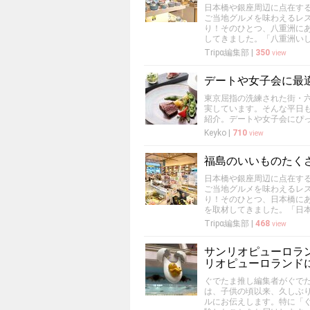
日本橋や銀座周辺に点在す
ご当地グルメを味わえるレ
り！そのひとつ、八重洲に
してきました。「八重洲い
Tripα編集部
|
350
view
デートや女子会に最
東京屈指の洗練された街・
実しています。そんな平日
紹介。デートや女子会にぴ
Keyko
|
710
view
福島のいいものたくさ
日本橋や銀座周辺に点在す
ご当地グルメを味わえるレ
り！そのひとつ、日本橋にあ
を取材してきました。「日本
Tripα編集部
|
468
view
サンリオピューロラ
リオピューロランド
ぐでたま推し編集者がぐで
は、子供の頃以来、久しぶ
ルにお伝えします。特に「