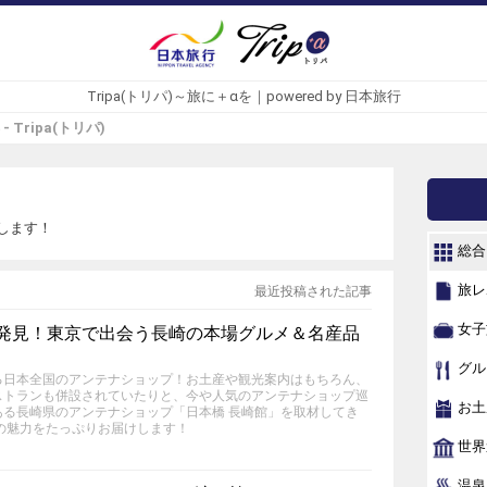
Tripa(トリパ)～旅に＋αを｜powered by 日本旅行
- Tripa(トリパ)
します！
総合
旅レ
最近投稿された記事
女子
で発見！東京で出会う長崎の本場グルメ＆名産品
グル
る日本全国のアンテナショップ！お土産や観光案内はもちろん、
ストランも併設されていたりと、今や人気のアンテナショップ巡
お土
ある長崎県のアンテナショップ「日本橋 長崎館」を取材してき
の魅力をたっぷりお届けします！
世界
温泉