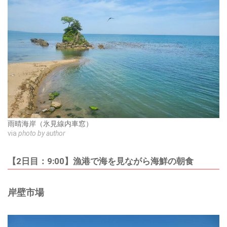
雨晴海岸（氷見線内車窓）
via
photo by author
【2日目：9:00】漁港で海を見ながら海鮮の朝食
岸壁市場