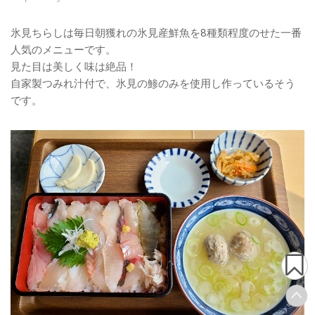
氷見ちらしは毎日朝獲れの氷見産鮮魚を8種類程度のせた一番
人気のメニューです。
見た目は美しく味は絶品！
自家製つみれ汁付で、氷見の鯵のみを使用し作っているそう
です。