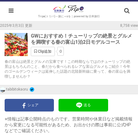
Tripa(トリパ)～旅に＋αを｜powered by 日本旅行
2025年3月3日 更新
8,758 view
GWにおすすめ！チューリップの絶景とグルメ
を満喫する春の富山1泊2日モデルコース
0
Clip追加
春の富山は絶景とグルメの宝庫です！この時期ならではのチューリップの絶
景はもちろんのこと、春だから食べられるレアな富山グルメもご紹介！今年
のゴールデンウィークは延伸した話題の北陸新幹線に乗って、春の富山を満
喫しませんか？
tabibitokaoru
シェア
送る
※情報は記事公開時点のものです。営業時間や休業日など掲載情報
から変更になる可能性があるため、お出かけの際は事前に公式HP
などでご確認ください。