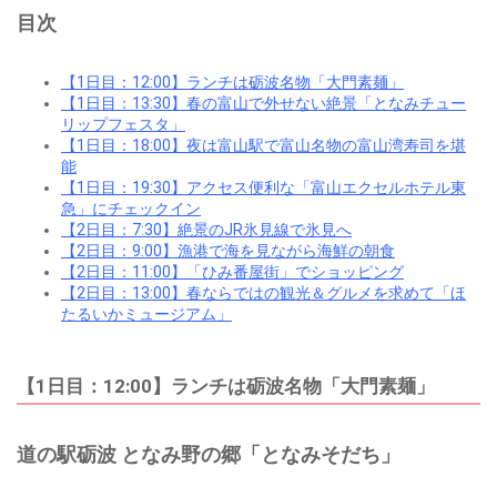
目次
【1日目：12:00】ランチは砺波名物「大門素麺」
【1日目：13:30】春の富山で外せない絶景「となみチュー
リップフェスタ」
【1日目：18:00】夜は富山駅で富山名物の富山湾寿司を堪
能
【1日目：19:30】アクセス便利な「富山エクセルホテル東
急」にチェックイン
【2日目：7:30】絶景のJR氷見線で氷見へ
【2日目：9:00】漁港で海を見ながら海鮮の朝食
【2日目：11:00】「ひみ番屋街」でショッピング
【2日目：13:00】春ならではの観光＆グルメを求めて「ほ
たるいかミュージアム」
【1日目：12:00】ランチは砺波名物「大門素麺」
道の駅砺波 となみ野の郷「となみそだち」