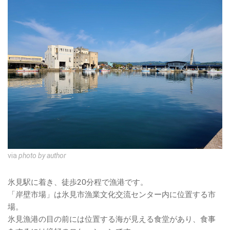
via
photo by author
氷見駅に着き、徒歩20分程で漁港です。
「岸壁市場」は氷見市漁業文化交流センター内に位置する市
場。
氷見漁港の目の前には位置する海が見える食堂があり、食事