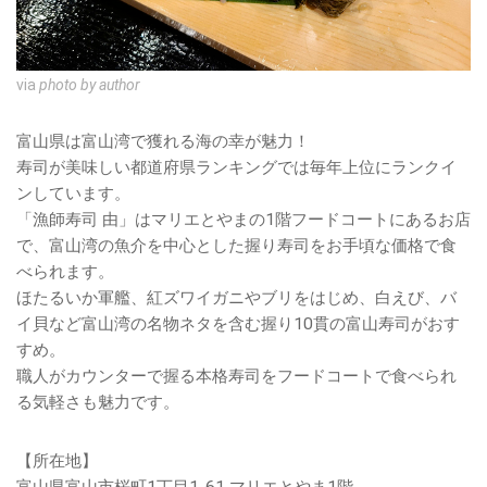
via
photo by author
富山県は富山湾で獲れる海の幸が魅力！
寿司が美味しい都道府県ランキングでは毎年上位にランクイ
ンしています。
「漁師寿司 由」はマリエとやまの1階フードコートにあるお店
で、富山湾の魚介を中心とした握り寿司をお手頃な価格で食
べられます。
ほたるいか軍艦、紅ズワイガニやブリをはじめ、白えび、バ
イ貝など富山湾の名物ネタを含む握り10貫の富山寿司がおす
すめ。
職人がカウンターで握る本格寿司をフードコートで食べられ
る気軽さも魅力です。
【所在地】