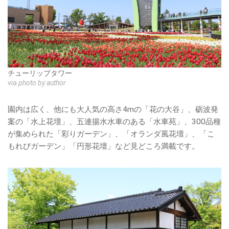
チューリップタワー
via
photo by author
園内は広く、他にも大人気の高さ4mの「花の大谷」、砺波発
案の「水上花壇」、五連揚水水車のある「水車苑」、300品種
が集められた「彩りガーデン」、「オランダ風花壇」、「こ
もれびガーデン」「円形花壇」など見どころ満載です。