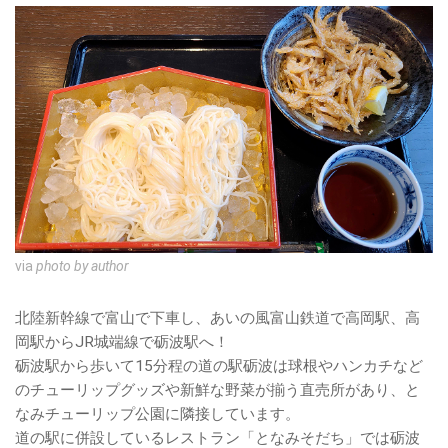
via
photo by author
北陸新幹線で富山で下車し、あいの風富山鉄道で高岡駅、高
岡駅からJR城端線で砺波駅へ！
砺波駅から歩いて15分程の道の駅砺波は球根やハンカチなど
のチューリップグッズや新鮮な野菜が揃う直売所があり、と
なみチューリップ公園に隣接しています。
道の駅に併設しているレストラン「となみそだち」では砺波