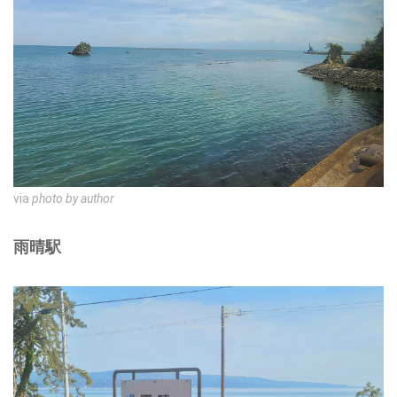
via
photo by author
雨晴駅