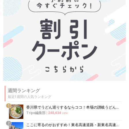
週間ランキング
最近1週間の人気ランキング
1
香川県でうどん巡りするならココ！本場の讃岐うどんの名店
Tripα編集部
|
248,634
view
2
ここに寄るのがおすすめ！東名高速道路・新東名高速道路の充実のSA・PA10選