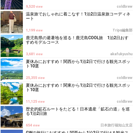
9,520
coldbrew
view
温泉旅でおしゃれに着こなす！1泊2日温泉旅コーディネ
ート
1,199
Tripα編集部
view
鹿児島県の避暑地を巡る！鹿児島COOL旅 1泊2日おす
すめモデルコース
3,681
akafukyushu
view
夏休みにおすすめ！関西から1泊2日で行ける観光スポッ
ト10選
25,355
coldbrew
view
夏休みにおすすめ！関東から1泊2日で行ける観光スポッ
ト10選
11,125
coldbrew
view
歴史的鉱石ルートをたどる！日本遺産「鉱石の道」を巡
る1泊2日旅
654
日本旅行福知山支店
view
GWの旅行におすすめ！関西から1泊2日で行ける観光ス