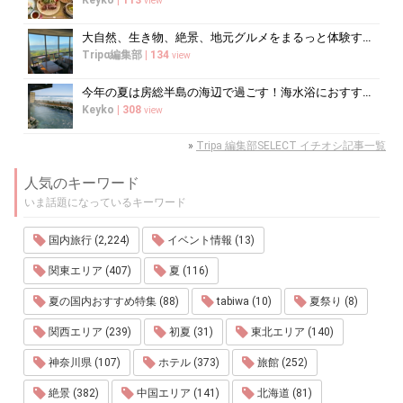
view
大自然、生き物、絶景、地元グルメをまるっと体験する「湘南西エリア」
Tripα編集部
|
134
view
今年の夏は房総半島の海辺で過ごす！海水浴におすすめの宿10選
Keyko
|
308
view
»
Tripa 編集部SELECT イチオシ記事一覧
人気のキーワード
いま話題になっているキーワード
国内旅行 (2,224)
イベント情報 (13)
関東エリア (407)
夏 (116)
夏の国内おすすめ特集 (88)
tabiwa (10)
夏祭り (8)
関西エリア (239)
初夏 (31)
東北エリア (140)
神奈川県 (107)
ホテル (373)
旅館 (252)
絶景 (382)
中国エリア (141)
北海道 (81)