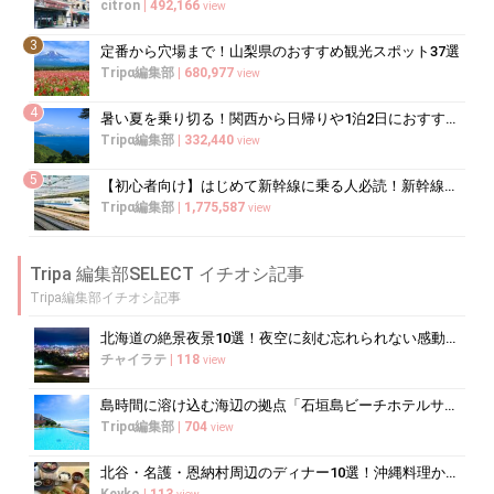
citron
|
492,166
view
3
定番から穴場まで！山梨県のおすすめ観光スポット37選
Tripα編集部
|
680,977
view
4
暑い夏を乗り切る！関西から日帰りや1泊2日におすすめの避暑地10選
Tripα編集部
|
332,440
view
5
【初心者向け】はじめて新幹線に乗る人必読！新幹線の乗り方をイチから徹底解説
Tripα編集部
|
1,775,587
view
Tripa 編集部SELECT イチオシ記事
Tripa編集部イチオシ記事
北海道の絶景夜景10選！夜空に刻む忘れられない感動の光景へ
チャイラテ
|
118
view
島時間に溶け込む海辺の拠点「石垣島ビーチホテルサンシャイン」で心ほどけるく...
Tripα編集部
|
704
view
北谷・名護・恩納村周辺のディナー10選！沖縄料理からコース料理まで
Keyko
|
113