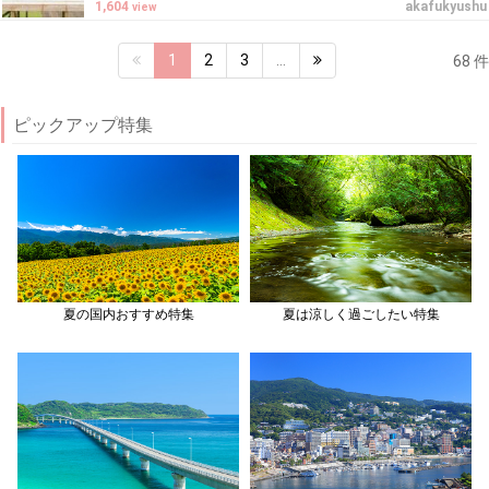
1,604
akafukyushu
view
1
2
3
…
68 件
ピックアップ特集
夏の国内おすすめ特集
夏は涼しく過ごしたい特集