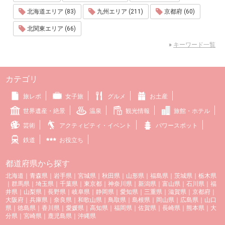
北海道エリア (83)
九州エリア (211)
京都府 (60)
北関東エリア (66)
»
キーワード一覧
カテゴリ
旅レポ
女子旅
グルメ
お土産
世界遺産・絶景
温泉
観光情報
旅館・ホテル
芸術
アクティビティ・イベント
パワースポット
鉄道
お役立ち
都道府県から探す
北海道
｜
青森県
｜
岩手県
｜
宮城県
｜
秋田県
｜
山形県
｜
福島県
｜
茨城県
｜
栃木県
｜
群馬県
｜
埼玉県
｜
千葉県
｜
東京都
｜
神奈川県
｜
新潟県
｜
富山県
｜
石川県
｜
福
井県
｜
山梨県
｜
長野県
｜
岐阜県
｜
静岡県
｜
愛知県
｜
三重県
｜
滋賀県
｜
京都府
｜
大阪府
｜
兵庫県
｜
奈良県
｜
和歌山県
｜
鳥取県
｜
島根県
｜
岡山県
｜
広島県
｜
山口
県
｜
徳島県
｜
香川県
｜
愛媛県
｜
高知県
｜
福岡県
｜
佐賀県
｜
長崎県
｜
熊本県
｜
大
分県
｜
宮崎県
｜
鹿児島県
｜
沖縄県