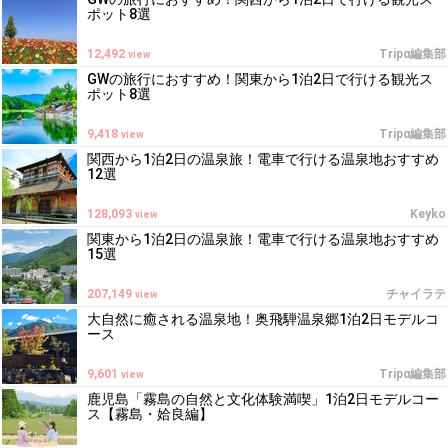
ポット8選
12,492
Tripα編集部
view
GWの旅行におすすめ！関東から1泊2日で行ける観光ス
ポット8選
9,418
Tripα編集部
view
関西から1泊2日の温泉旅！電車で行ける温泉地おすすめ
12選
128,093
Keyko
view
関東から1泊2日の温泉旅！電車で行ける温泉地おすすめ
15選
207,149
チャイラテ
view
大自然に癒される温泉地！奥飛騨温泉郷1泊2日モデルコ
ース
9,601
Tripα編集部
view
鹿児島「霧島の自然と文化体験満喫」1泊2日モデルコー
ス【霧島・姶良編】