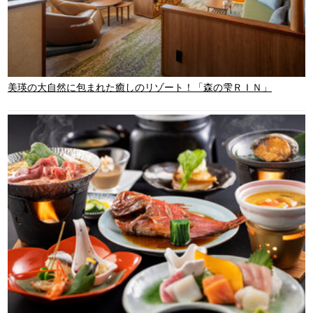
美瑛の大自然に包まれた癒しのリゾート！「森の雫ＲＩＮ」