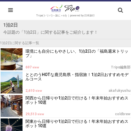
Tripa(トリパ)～旅に＋αを｜powered by 日本旅行
1泊2日
今話題の「1泊2日」に関する記事をご紹介します！
1泊2日に関する記事一覧
環境にも自分にもやさしい、1泊2日の「福島週末トリッ
プ」
697
Tripα編集部
view
ととのうHOTな鹿児島県・指宿旅！1泊2日おすすめモデ
ルコース
2,610
akafukyushu
view
関西から日帰りや1泊2日で行ける！年末年始おすすめス
ポット10選
29,513
coldbrew
view
関東から日帰りや1泊2日で行ける！年末年始おすすめス
ポット10選