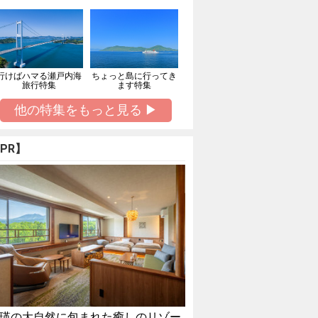
行けばハマる瀬戸内海
ちょっと島に行ってき
旅行特集
ます特集
他の特集をもっと見る ▶
PR】
瑛の大自然に包まれた癒しのリゾー