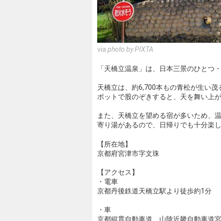
via
photo by PIXTA
「天橋立温泉」は、日本三景のひとつ
天橋立は、約6,700本もの青松が生い
ポットで股のぞきすると、天を舞い上
また、天橋立を望める宿が多いため、
寄り湯があるので、日帰りでも十分楽し
【所在地】
京都府宮津市字文珠
【アクセス】
・電車
京都丹後鉄道天橋立駅より徒歩約1分
・車
京都縦貫自動車道、山陰近畿自動車道宮津