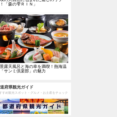
！「森の雫ＲＩＮ」
景露天風呂と海の幸を満喫！熱海温
「サンミ倶楽部」の魅力
道府県観光ガイド
すすめ観光スポット・グルメ・お土産をチェック