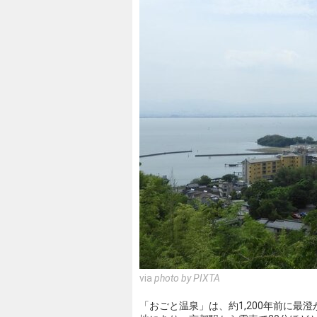
via
photo by PIXTA
「おごと温泉」は、約1,200年前に