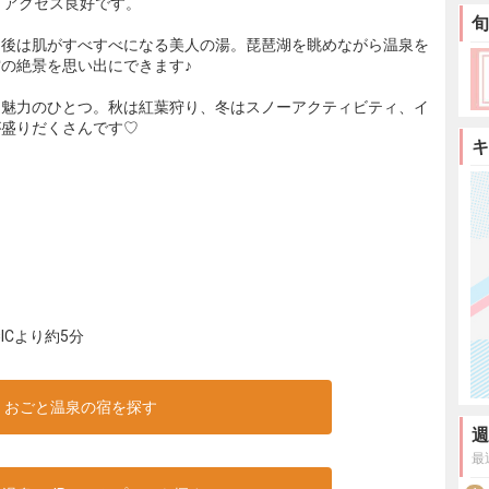
とアクセス良好です。
旬
り後は肌がすべすべになる美人の湯。琵琶湖を眺めながら温泉を
の絶景を思い出にできます♪
も魅力のひとつ。秋は紅葉狩り、冬はスノーアクティビティ、イ
が盛りだくさんです♡
キ
Cより約5分
おごと温泉の宿を探す
週
最