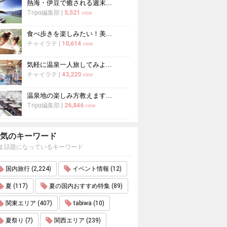
熱海・伊豆で癒される週末...
Tripα編集部
|
5,521
view
食べ歩きを楽しみたい！美...
チャイラテ
|
10,614
view
気軽に温泉一人旅してみよ...
チャイラテ
|
43,220
view
温泉地の楽しみ方教えます...
Tripα編集部
|
26,846
view
気のキーワード
ま話題になっているキーワード
国内旅行 (2,224)
イベント情報 (12)
夏 (117)
夏の国内おすすめ特集 (89)
関東エリア (407)
tabiwa (10)
夏祭り (7)
関西エリア (239)