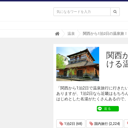

T
温泉
r
i
p
関西
a
(
ける
ト
リ
パ
)
「関西から1泊2日で温泉旅行に行きた
ありますが、1泊2日なら近畿はもちろ
はじめとした名湯がたくさんあるので、
送る
1泊2日 (68)
国内旅行 (2,224)