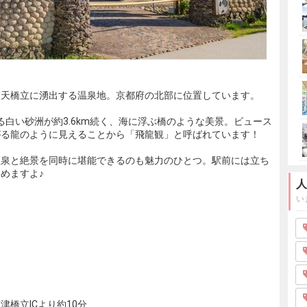
・天橋立に湧出する温泉地。京都府の北部に位置しています。
茂る白い砂洲が約3.6km続く、海に浮ぶ橋のような美景。ビュース
がる龍のように見えることから「飛龍観」と呼ばれています！
温泉と絶景を同時に堪能できるのも魅力のひとつ。駅前には立ち
めますよ♪
人
い
橋立ICより約10分