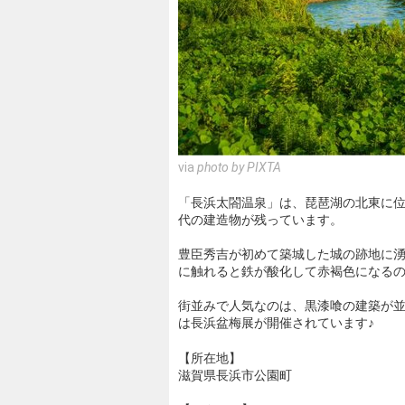
via
photo by PIXTA
「長浜太閤温泉」は、琵琶湖の北東に
代の建造物が残っています。
豊臣秀吉が初めて築城した城の跡地に
に触れると鉄が酸化して赤褐色になる
街並みで人気なのは、黒漆喰の建築が並
は長浜盆梅展が開催されています♪
【所在地】
滋賀県長浜市公園町