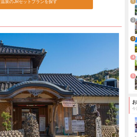
と温泉のJRセットプランを探す
1
2
3
4
5
お
今