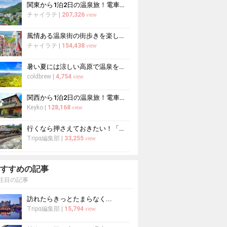
関東から1泊2日の温泉旅！電車で行ける温泉地おすすめ15選
チャイラテ
|
207,326
view
風情ある温泉街の街歩きを楽しもう♪街歩きが楽しい温泉地10選
チャイラテ
|
154,438
view
暑い夏には涼しい高原で温泉を堪能！避暑地のおすすめ温泉10選
coldbrew
|
4,754
view
関西から1泊2日の温泉旅！電車で行ける温泉地おすすめ12選
Keyko
|
128,168
view
行くなら押さえておきたい！「湯西川温泉」おすすめ観光スポット
Tripα編集部
|
33,255
view
すすめの記事
注目の記事
訪れたらきっとたまらなく...
Tripα編集部
|
15,794
view