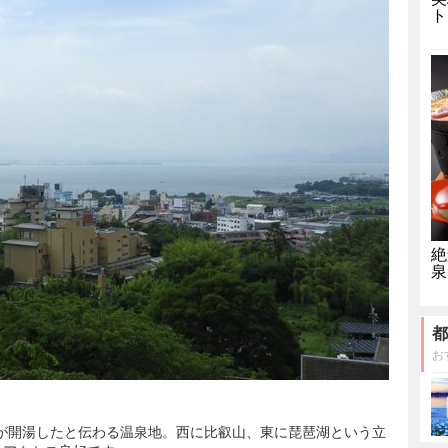
ト
絶
泉
都
お
最澄が開湯したと伝わる温泉地。西に比叡山、東に琵琶湖という立