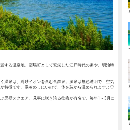
位置する温泉地。宿場町として繁栄した江戸時代の趣や、明治時
湧く温泉は、総鉄イオンを含む含鉄泉。源泉は無色透明で、空気
のが特徴です。湯冷めしにいので、体を芯から温められますよ♡
ぶ黒壁スクエア。見事に咲き誇る盆梅が有名で、毎年1～3月に