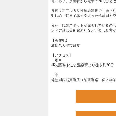
地にあり、京都駅から電車で20分ほど
泉質は高アルカリ性単純温泉で、湯上
楽しめ、朝日で赤く染まった琵琶湖と空
また、観光スポットが充実しているの
ンドア派は美術館巡りなど、楽しみ方
【所在地】
滋賀県大津市雄琴
【アクセス】
・電車
JR湖西線おごと温泉駅より徒歩約20分
・車
琵琶湖西縦貫道路（湖西道路）仰木雄琴I