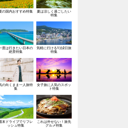
夏の国内おすすめ特集
夏は涼しく過ごしたい
特集
一度は行きたい日本の
気軽に行ける1泊2日旅
絶景特集
特集
気の向くまま一人旅特
女子旅に人気のスポッ
集
ト特集
週末ドライブでリフレ
これは外せない！旅先
ッシュ特集
グルメ特集