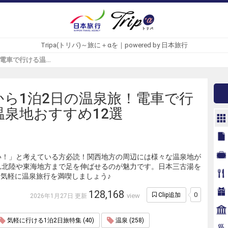
Tripa(トリパ)～旅に＋αを｜powered by 日本旅行
関西から1泊2日の温泉旅！電車で行ける温泉地おすすめ12選 - Tripa(トリパ)
から1泊2日の温泉旅！電車で行
温泉地おすすめ12選
い！」と考えている方必読！関西地方の周辺には様々な温泉地が
ん北陸や東海地方まで足を伸ばせるのが魅力です。日本三古湯を
気軽に温泉旅行を満喫しましょう♪
128,168
0
Clip追加
view
2026年1月27日 更新
気軽に行ける1泊2日旅特集 (40)
温泉 (258)