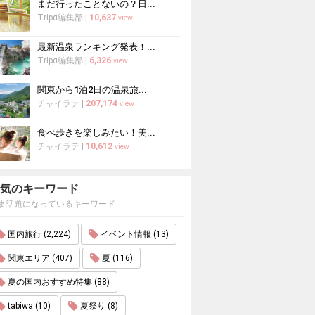
まだ行ったことないの？日...
Tripα編集部
|
10,637
view
最新温泉ランキング発表！...
Tripα編集部
|
6,326
view
関東から1泊2日の温泉旅...
チャイラテ
|
207,174
view
食べ歩きを楽しみたい！美...
チャイラテ
|
10,612
view
気のキーワード
ま話題になっているキーワード
国内旅行 (2,224)
イベント情報 (13)
関東エリア (407)
夏 (116)
夏の国内おすすめ特集 (88)
tabiwa (10)
夏祭り (8)