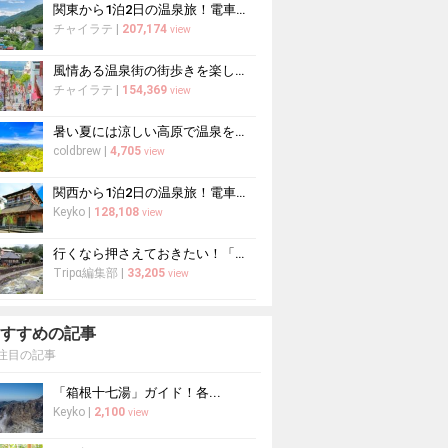
関東から1泊2日の温泉旅！電車で行ける温泉地おすすめ15選
チャイラテ
|
207,174
view
風情ある温泉街の街歩きを楽しもう♪街歩きが楽しい温泉地10選
チャイラテ
|
154,369
view
暑い夏には涼しい高原で温泉を堪能！避暑地のおすすめ温泉10選
coldbrew
|
4,705
view
関西から1泊2日の温泉旅！電車で行ける温泉地おすすめ12選
Keyko
|
128,108
view
行くなら押さえておきたい！「湯西川温泉」おすすめ観光スポット
Tripα編集部
|
33,205
view
すすめの記事
注目の記事
「箱根十七湯」ガイド！各...
Keyko
|
2,100
view