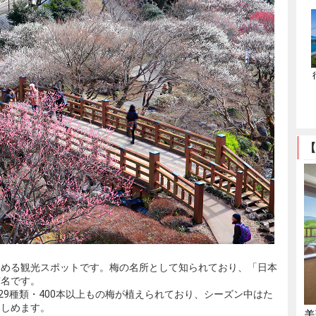
【
しめる観光スポットです。梅の名所として知られており、「日本
有名です。
29種類・400本以上もの梅が植えられており、シーズン中はた
楽しめます。
美