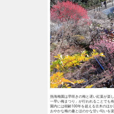
熱海梅園は早咲きの梅と遅い紅葉が楽
一早い梅まつり」が行われることでも
園内には樹齢100年を超える古木のほか
おやかな梅の趣とほのかな甘い匂いを