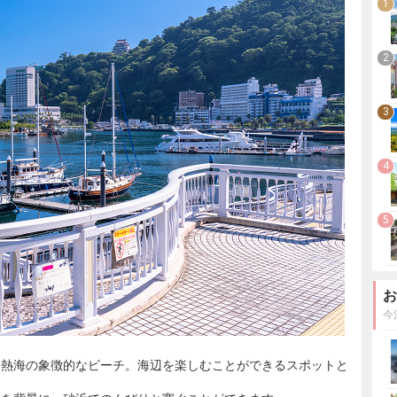
1
2
3
4
5
お
今
う熱海の象徴的なビーチ。海辺を楽しむことができるスポットと