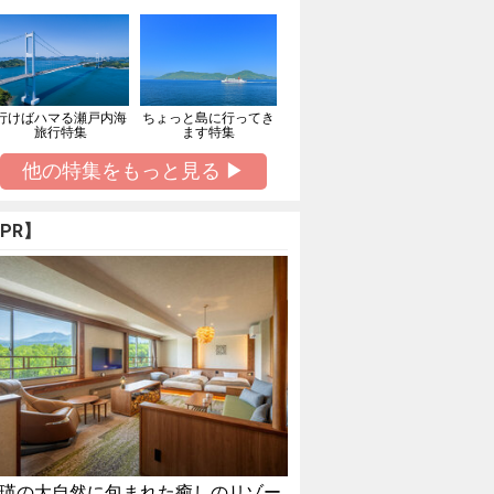
行けばハマる瀬戸内海
ちょっと島に行ってき
旅行特集
ます特集
他の特集をもっと見る ▶
PR】
瑛の大自然に包まれた癒しのリゾー