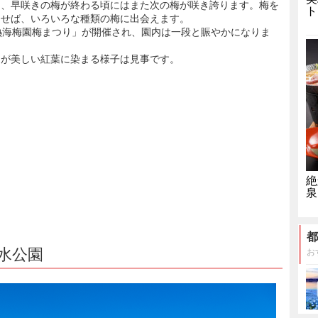
め、早咲きの梅が終わる頃にはまた次の梅が咲き誇ります。梅を
ト
らせば、いろいろな種類の梅に出会えます。
熱海梅園梅まつり」が開催され、園内は一段と賑やかになりま
々が美しい紅葉に染まる様子は見事です。
絶
泉
都
水公園
お