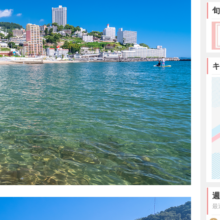
旬
キ
週
最