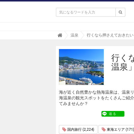

T
温泉
r
i
p
行く
a
(
温泉
ト
リ
パ
)
海が近く自然豊かな熱海温泉は、温泉
海温泉の観光スポットをたくさんご紹
てみませんか？
送る
国内旅行 (2,224)
東海エリア (171