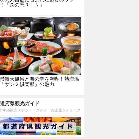
！「森の雫ＲＩＮ」
景露天風呂と海の幸を満喫！熱海温
「サンミ倶楽部」の魅力
道府県観光ガイド
すすめ観光スポット・グルメ・お土産をチェック