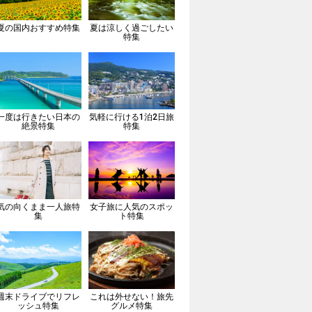
夏の国内おすすめ特集
夏は涼しく過ごしたい
特集
一度は行きたい日本の
気軽に行ける1泊2日旅
絶景特集
特集
気の向くまま一人旅特
女子旅に人気のスポッ
集
ト特集
週末ドライブでリフレ
これは外せない！旅先
ッシュ特集
グルメ特集