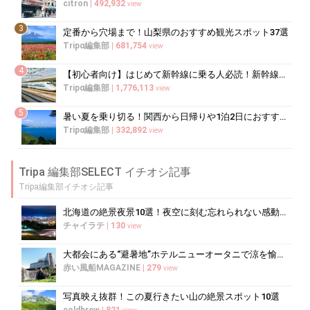
citron
|
492,932
view
3
定番から穴場まで！山梨県のおすすめ観光スポット37選
Tripα編集部
|
681,754
view
4
【初心者向け】はじめて新幹線に乗る人必読！新幹線の乗り方をイチから徹底解説
Tripα編集部
|
1,776,113
view
5
暑い夏を乗り切る！関西から日帰りや1泊2日におすすめの避暑地10選
Tripα編集部
|
332,892
view
Tripa 編集部SELECT イチオシ記事
Tripa編集部イチオシ記事
北海道の絶景夜景10選！夜空に刻む忘れられない感動の光景へ
チャイラテ
|
130
view
大都会にある“避暑地”ホテルニューオータニで涼を愉しむ
赤い風船MAGAZINE
|
279
view
写真映え抜群！この夏行きたい山の絶景スポット10選
coldbrew
|
821