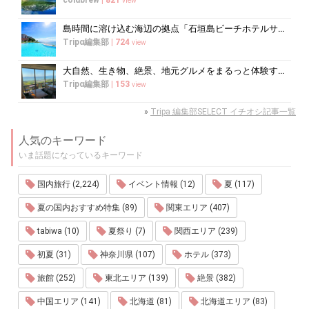
view
島時間に溶け込む海辺の拠点「石垣島ビーチホテルサンシャイン」で心ほどけるく...
Tripα編集部
|
724
view
大自然、生き物、絶景、地元グルメをまるっと体験する「湘南西エリア」
Tripα編集部
|
153
view
»
Tripa 編集部SELECT イチオシ記事一覧
人気のキーワード
いま話題になっているキーワード
国内旅行 (2,224)
イベント情報 (12)
夏 (117)
夏の国内おすすめ特集 (89)
関東エリア (407)
tabiwa (10)
夏祭り (7)
関西エリア (239)
初夏 (31)
神奈川県 (107)
ホテル (373)
旅館 (252)
東北エリア (139)
絶景 (382)
中国エリア (141)
北海道 (81)
北海道エリア (83)