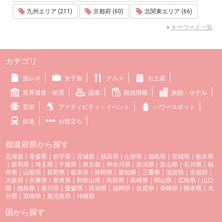
九州エリア (211)
京都府 (60)
北関東エリア (66)
»
キーワード一覧
カテゴリ
旅レポ
女子旅
グルメ
お土産
世界遺産・絶景
温泉
観光情報
旅館・ホテル
芸術
アクティビティ・イベント
パワースポット
鉄道
お役立ち
都道府県から探す
北海道
｜
青森県
｜
岩手県
｜
宮城県
｜
秋田県
｜
山形県
｜
福島県
｜
茨城県
｜
栃木県
｜
群馬県
｜
埼玉県
｜
千葉県
｜
東京都
｜
神奈川県
｜
新潟県
｜
富山県
｜
石川県
｜
福
井県
｜
山梨県
｜
長野県
｜
岐阜県
｜
静岡県
｜
愛知県
｜
三重県
｜
滋賀県
｜
京都府
｜
大阪府
｜
兵庫県
｜
奈良県
｜
和歌山県
｜
鳥取県
｜
島根県
｜
岡山県
｜
広島県
｜
山口
県
｜
徳島県
｜
香川県
｜
愛媛県
｜
高知県
｜
福岡県
｜
佐賀県
｜
長崎県
｜
熊本県
｜
大
分県
｜
宮崎県
｜
鹿児島県
｜
沖縄県
国から探す