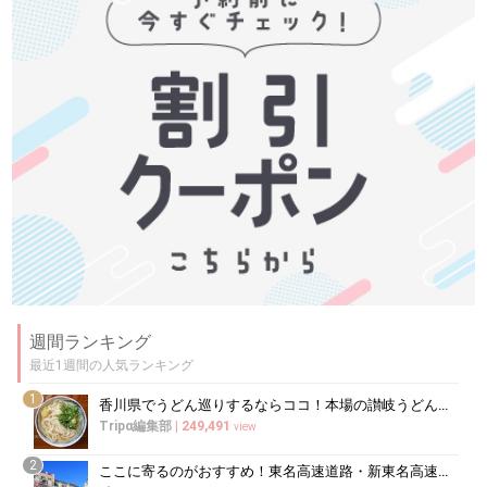
週間ランキング
最近1週間の人気ランキング
1
香川県でうどん巡りするならココ！本場の讃岐うどんの名店
Tripα編集部
|
249,491
view
2
ここに寄るのがおすすめ！東名高速道路・新東名高速道路の充実のSA・PA10選