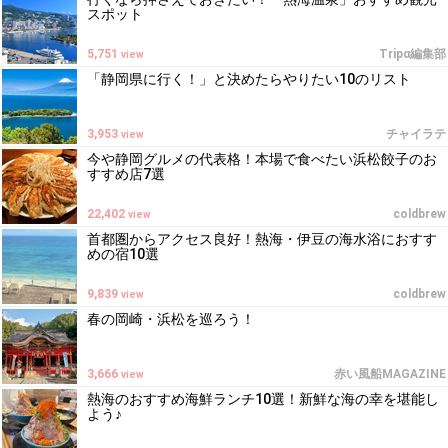
スポット
5,751
Tripα編集部
view
「静岡県に行く！」と決めたらやりたい10のリスト
3,953
チャイラテ
view
今や静岡グルメの代表格！本場で食べたい浜松餃子のお
すすめ店7選
22,402
coldbrew
view
首都圏からアクセス良好！熱海・伊豆の海水浴におすす
めの宿10選
9,839
coldbrew
view
春の岡崎・浜松を巡ろう！
3,666
赤い風船MAGAZINE
view
熱海のおすすめ海鮮ランチ10選！新鮮な海の幸を堪能し
よう♪