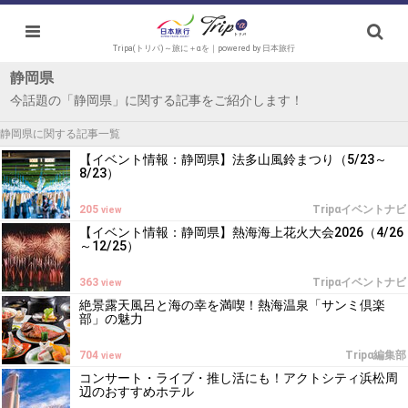
Tripa(トリパ)～旅に＋αを｜powered by 日本旅行
静岡県
今話題の「静岡県」に関する記事をご紹介します！
静岡県に関する記事一覧
【イベント情報：静岡県】法多山風鈴まつり（5/23～
8/23）
205
Tripαイベントナビ
view
【イベント情報：静岡県】熱海海上花火大会2026（4/26
～12/25）
363
Tripαイベントナビ
view
絶景露天風呂と海の幸を満喫！熱海温泉「サンミ倶楽
部」の魅力
704
Tripα編集部
view
コンサート・ライブ・推し活にも！アクトシティ浜松周
辺のおすすめホテル