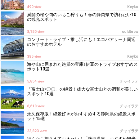
490
Keyko
view
満開の桜や旬のいちご狩りも！春の静岡県で訪れたい10
の観光スポット
8,150
coldbrew
view
コンサート・ライブ・推し活にも！エコパアリーナ周辺
のおすすめホテル
385
Keyko
view
海や山に囲まれた絶景の宝庫♪伊豆のドライブおすすめス
ポット10選
5,854
チャイラテ
view
「富士山×〇〇」の絶景！雄大な富士山との調和が美しい
スポット10選
6,618
チャイラテ
view
永久保存版！絶景好きがおすすめする静岡県の絶景スポ
ット15選
23,823
チャイラテ
view
行くなら押さえておきたい！「熱海温泉」おすすめ観光