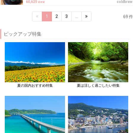
60,625
coldbrew
view
1
2
3
…
69 件
ピックアップ特集
夏の国内おすすめ特集
夏は涼しく過ごしたい特集