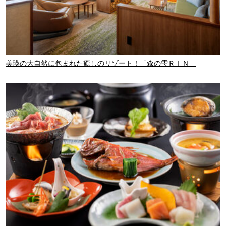
美瑛の大自然に包まれた癒しのリゾート！「森の雫ＲＩＮ」