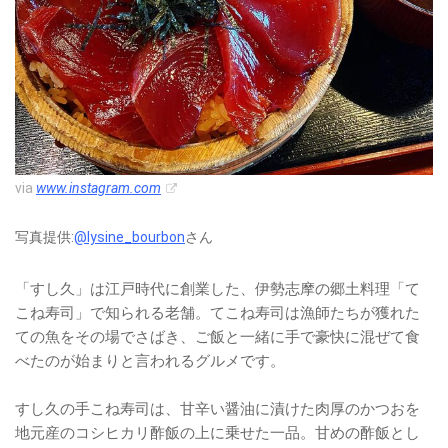
via
www.instagram.com
写真提供:
@lysine_bourbon
さん
「すし久」は江戸時代に創業した、伊勢志摩の郷土料理「て
こね寿司」で知られる老舗。てこね寿司は漁師たちが獲れた
ての魚をその場でさばき、ご飯と一緒に手で豪快に混ぜて食
べたのが始まりと言われるグルメです。
すし久の手こね寿司は、甘辛い醤油に漬けた肉厚のかつおを
地元産のコシヒカリ酢飯の上に乗せた一品。甘めの酢飯とし