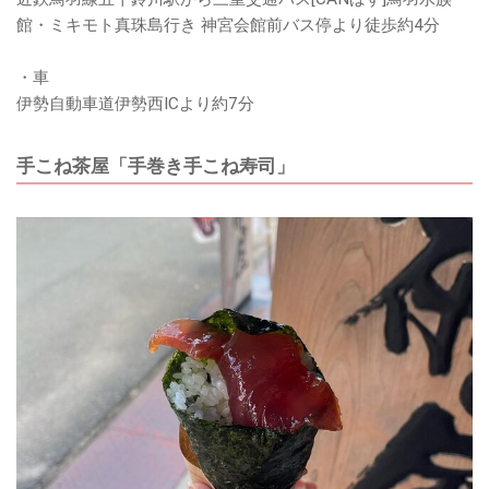
館・ミキモト真珠島行き 神宮会館前バス停より徒歩約4分
・車
伊勢自動車道伊勢西ICより約7分
手こね茶屋「手巻き手こね寿司」