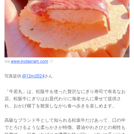
via
www.instagram.com
写真提供:
@12m2024
さん
「牛若丸」は、松阪牛を使った贅沢なにぎり寿司で有名なお
店。松阪牛にぎりはお皿代わりに海老せんに乗せて提供さ
れ、おかげ横丁を散策しながら食べ歩きを楽しめます。
高級なブランド牛として知られる松坂牛だけあって、口の中
でとろけるような柔らかさが特徴。醤油やわさびとの相性も