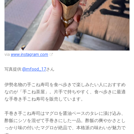
via
www.instagram.com
写真提供:
@mfood_17
さん
伊勢名物の手こね寿司を食べ歩きで楽しみたい人におすすめ
なのが「手こね茶屋」。片手で持ちやすく、食べ歩きに最適
な手巻き手こね寿司を販売しています。
手巻き手こね寿司はマグロを醤油ベースのタレに漬け込み、
酢飯にシソを混ぜて手巻きにした一品。酢飯の爽やかさとし
っかり味の付いたマグロが絶品で、本格派の味わいが魅力で