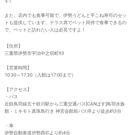
す♪
また、店内でも食事可能で、伊勢うどんと手こね寿司のセッ
トも提供しています。テラス席でペット同伴で食事できるの
で、ペットと訪れたい人は必見ですよ！
【住所】
三重県伊勢市宇治中之切町93
【営業時間】
10:30～17:30（入館は17:00まで）
【アクセス】
・バス
近鉄鳥羽線五十鈴川駅から三重交通バス[CANばす]鳥羽水族
館・ミキモト真珠島行き 神宮会館前バス停より徒歩約3分
・車
伊勢自動車道伊勢西ICより約4分