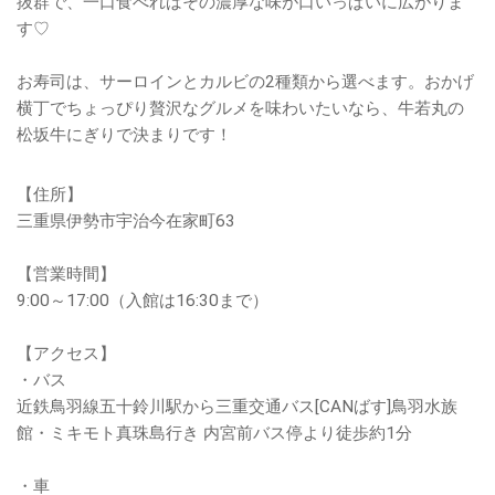
抜群で、一口食べればその濃厚な味が口いっぱいに広がりま
す♡
お寿司は、サーロインとカルビの2種類から選べます。おかげ
横丁でちょっぴり贅沢なグルメを味わいたいなら、牛若丸の
松坂牛にぎりで決まりです！
【住所】
三重県伊勢市宇治今在家町63
【営業時間】
9:00～17:00（入館は16:30まで）
【アクセス】
・バス
近鉄鳥羽線五十鈴川駅から三重交通バス[CANばす]鳥羽水族
館・ミキモト真珠島行き 内宮前バス停より徒歩約1分
・車