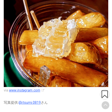
via
www.instagram.com
写真提供:
@itsumi.0819
さん