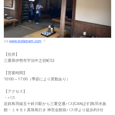
via
www.instagram.com
【住所】
三重県伊勢市宇治中之切町52
【営業時間】
10:00～17:00（季節により変動あり）
【アクセス】
・バス
近鉄鳥羽線五十鈴川駅から三重交通バス[CANばす]鳥羽水族
館・ミキモト真珠島行き 神宮会館前バス停より徒歩約3分