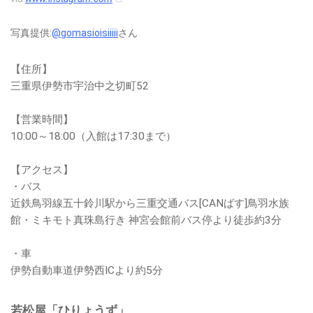
写真提供:
@gomasioisiiiii
さん
【住所】
三重県伊勢市宇治中之切町52
【営業時間】
10:00～18:00（入館は17:30まで）
【アクセス】
・バス
近鉄鳥羽線五十鈴川駅から三重交通バス[CANばす]鳥羽水族
館・ミキモト真珠島行き 神宮会館前バス停より徒歩約3分
・車
伊勢自動車道伊勢西ICより約5分
若松屋「ひりょうず」