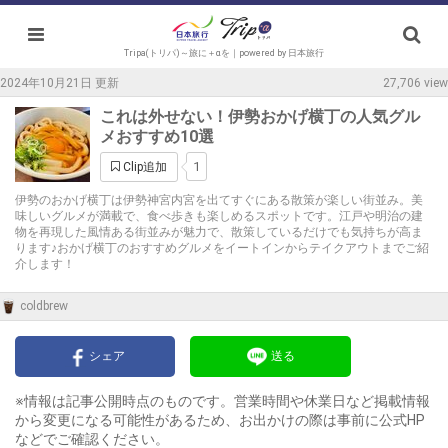
Tripa(トリパ)～旅に＋αを｜powered by 日本旅行
2024年10月21日 更新
27,706 view
これは外せない！伊勢おかげ横丁の人気グル
メおすすめ10選
1
Clip追加
伊勢のおかげ横丁は伊勢神宮内宮を出てすぐにある散策が楽しい街並み。美
味しいグルメが満載で、食べ歩きも楽しめるスポットです。江戸や明治の建
物を再現した風情ある街並みが魅力で、散策しているだけでも気持ちが高ま
ります♪おかげ横丁のおすすめグルメをイートインからテイクアウトまでご紹
介します！
coldbrew
シェア
送る
※情報は記事公開時点のものです。営業時間や休業日など掲載情報
から変更になる可能性があるため、お出かけの際は事前に公式HP
などでご確認ください。