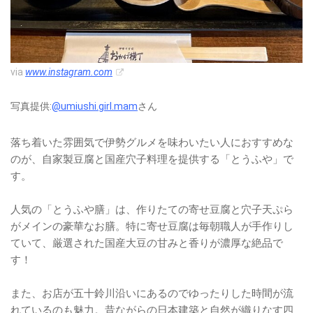
via
www.instagram.com
写真提供:
@umiushi.girl.mam
さん
落ち着いた雰囲気で伊勢グルメを味わいたい人におすすめな
のが、自家製豆腐と国産穴子料理を提供する「とうふや」で
す。
人気の「とうふや膳」は、作りたての寄せ豆腐と穴子天ぷら
がメインの豪華なお膳。特に寄せ豆腐は毎朝職人が手作りし
ていて、厳選された国産大豆の甘みと香りが濃厚な絶品で
す！
また、お店が五十鈴川沿いにあるのでゆったりした時間が流
れているのも魅力。昔ながらの日本建築と自然が織りなす四