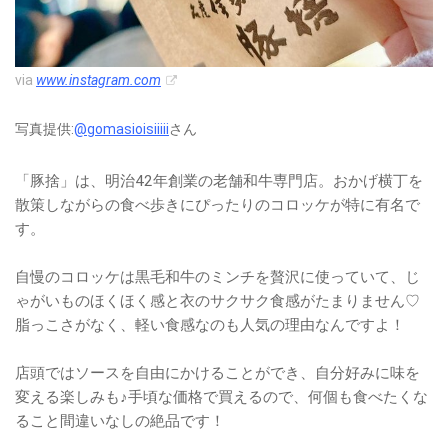
via
www.instagram.com
写真提供:
@gomasioisiiiii
さん
「豚捨」は、明治42年創業の老舗和牛専門店。おかげ横丁を
散策しながらの食べ歩きにぴったりのコロッケが特に有名で
す。
自慢のコロッケは黒毛和牛のミンチを贅沢に使っていて、じ
ゃがいものほくほく感と衣のサクサク食感がたまりません♡
脂っこさがなく、軽い食感なのも人気の理由なんですよ！
店頭ではソースを自由にかけることができ、自分好みに味を
変える楽しみも♪手頃な価格で買えるので、何個も食べたくな
ること間違いなしの絶品です！