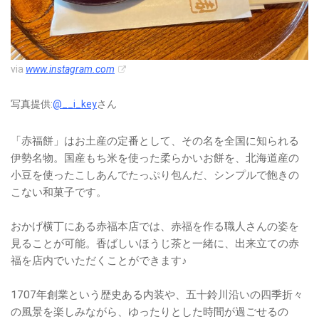
via
www.instagram.com
写真提供:
@__i_key
さん
「赤福餅」はお土産の定番として、その名を全国に知られる
伊勢名物。国産もち米を使った柔らかいお餅を、北海道産の
小豆を使ったこしあんでたっぷり包んだ、シンプルで飽きの
こない和菓子です。
おかげ横丁にある赤福本店では、赤福を作る職人さんの姿を
見ることが可能。香ばしいほうじ茶と一緒に、出来立ての赤
福を店内でいただくことができます♪
1707年創業という歴史ある内装や、五十鈴川沿いの四季折々
の風景を楽しみながら、ゆったりとした時間が過ごせるの