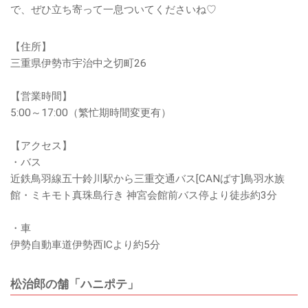
で、ぜひ立ち寄って一息ついてくださいね♡
【住所】
三重県伊勢市宇治中之切町26
【営業時間】
5:00～17:00（繁忙期時間変更有）
【アクセス】
・バス
近鉄鳥羽線五十鈴川駅から三重交通バス[CANばす]鳥羽水族
館・ミキモト真珠島行き 神宮会館前バス停より徒歩約3分
・車
伊勢自動車道伊勢西ICより約5分
松治郎の舗「ハニポテ」