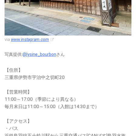
via
www.instagram.com
写真提供:
@lysine_bourbon
さん
【住所】
三重県伊勢市宇治中之切町20
【営業時間】
11:00～17:00（季節により異なる）
毎月末日は11:00～15:00（入館は14:30まで）
【アクセス】
・バス
近鉄鳥羽線五十鈴川駅から三重交通バス[CANばす]鳥羽水族