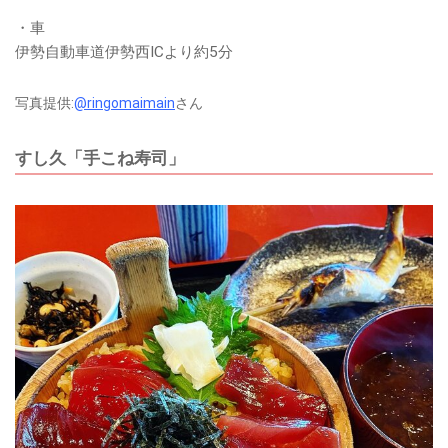
・車
伊勢自動車道伊勢西ICより約5分
写真提供:
@ringomaimain
さん
すし久「手こね寿司」