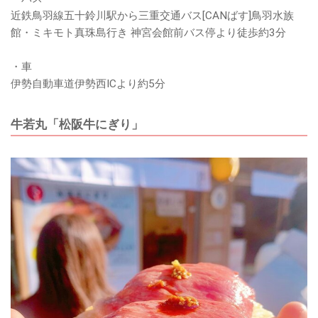
近鉄鳥羽線五十鈴川駅から三重交通バス[CANばす]鳥羽水族
館・ミキモト真珠島行き 神宮会館前バス停より徒歩約3分
・車
伊勢自動車道伊勢西ICより約5分
牛若丸「松阪牛にぎり」