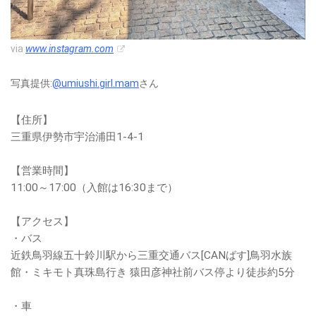
via
www.instagram.com
写真提供:
@umiushi.girl.mam
さん
【住所】
三重県伊勢市宇治浦田1-4-1
【営業時間】
11:00～17:00（入館は16:30まで）
【アクセス】
・バス
近鉄鳥羽線五十鈴川駅から三重交通バス[CANばす]鳥羽水族
館・ミキモト真珠島行き 猿田彦神社前バス停より徒歩約5分
・車