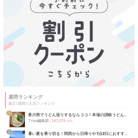
週間ランキング
最近1週間の人気ランキング
1
香川県でうどん巡りするならココ！本場の讃岐うどんの名店
Tripα編集部
|
247,375
view
2
暑い夏を乗り切る！関西から日帰りや1泊2日におすすめの避暑地10選