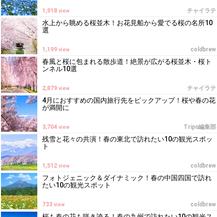
1,918
チャイラテ
view
水上から眺める桜並木！お花見船から愛でる桜の名所10
選
1,199
coldbrew
view
春風と桜に包まれる散歩道！絶景が広がる桜並木・桜ト
ンネル10選
2,879
チャイラテ
view
4月におすすめの国内旅行先をピックアップ！桜や春の花
が満開に
3,704
Tripα編集部
view
残雪と花々の共演！春の東北で訪れたい10の観光スポッ
ト
1,512
coldbrew
view
フォトジェニック＆ダイナミック！春の中国四国で訪れ
たい10の観光スポット
733
coldbrew
view
桜も春の花も咲き誇る！春の九州で訪れたい10の観光ス