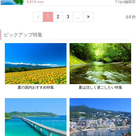
9,414
Tripα編集部
view
1
2
3
…
64 件
ピックアップ特集
夏の国内おすすめ特集
夏は涼しく過ごしたい特集