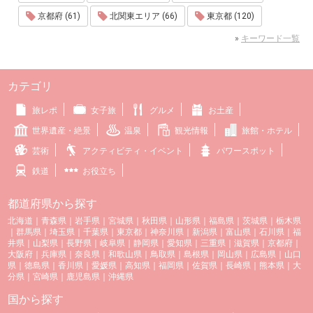
京都府 (61)
北関東エリア (66)
東京都 (120)
»
キーワード一覧
カテゴリ
旅レポ
女子旅
グルメ
お土産
世界遺産・絶景
温泉
観光情報
旅館・ホテル
芸術
アクティビティ・イベント
パワースポット
鉄道
お役立ち
都道府県から探す
北海道
｜
青森県
｜
岩手県
｜
宮城県
｜
秋田県
｜
山形県
｜
福島県
｜
茨城県
｜
栃木県
｜
群馬県
｜
埼玉県
｜
千葉県
｜
東京都
｜
神奈川県
｜
新潟県
｜
富山県
｜
石川県
｜
福
井県
｜
山梨県
｜
長野県
｜
岐阜県
｜
静岡県
｜
愛知県
｜
三重県
｜
滋賀県
｜
京都府
｜
大阪府
｜
兵庫県
｜
奈良県
｜
和歌山県
｜
鳥取県
｜
島根県
｜
岡山県
｜
広島県
｜
山口
県
｜
徳島県
｜
香川県
｜
愛媛県
｜
高知県
｜
福岡県
｜
佐賀県
｜
長崎県
｜
熊本県
｜
大
分県
｜
宮崎県
｜
鹿児島県
｜
沖縄県
国から探す