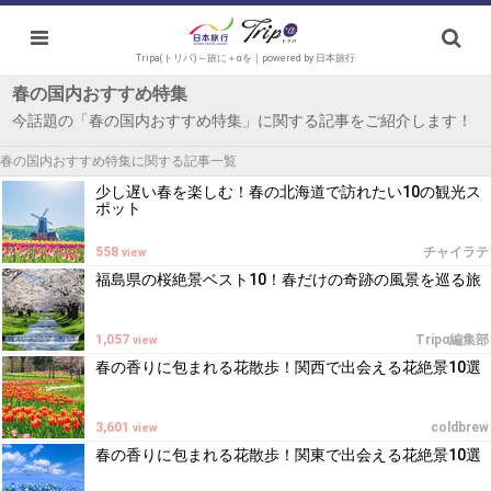
Tripa(トリパ)～旅に＋αを｜powered by 日本旅行
春の国内おすすめ特集
今話題の「春の国内おすすめ特集」に関する記事をご紹介します！
春の国内おすすめ特集に関する記事一覧
少し遅い春を楽しむ！春の北海道で訪れたい10の観光ス
ポット
558
チャイラテ
view
福島県の桜絶景ベスト10！春だけの奇跡の風景を巡る旅
1,057
Tripα編集部
view
春の香りに包まれる花散歩！関西で出会える花絶景10選
3,601
coldbrew
view
春の香りに包まれる花散歩！関東で出会える花絶景10選