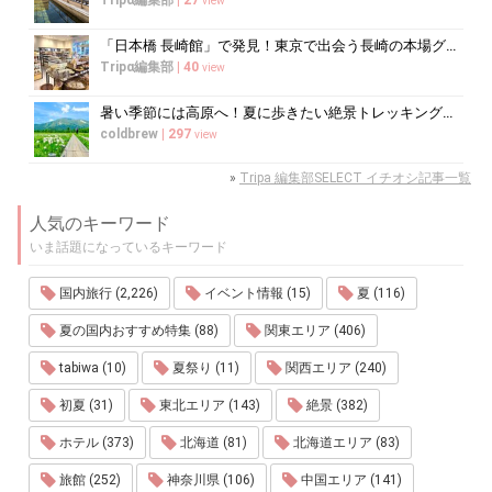
view
「日本橋 長崎館」で発見！東京で出会う長崎の本場グルメ＆名産品巡り
Tripα編集部
|
40
view
暑い季節には高原へ！夏に歩きたい絶景トレッキング10選
coldbrew
|
297
view
»
Tripa 編集部SELECT イチオシ記事一覧
人気のキーワード
いま話題になっているキーワード
国内旅行 (2,226)
イベント情報 (15)
夏 (116)
夏の国内おすすめ特集 (88)
関東エリア (406)
tabiwa (10)
夏祭り (11)
関西エリア (240)
初夏 (31)
東北エリア (143)
絶景 (382)
ホテル (373)
北海道 (81)
北海道エリア (83)
旅館 (252)
神奈川県 (106)
中国エリア (141)