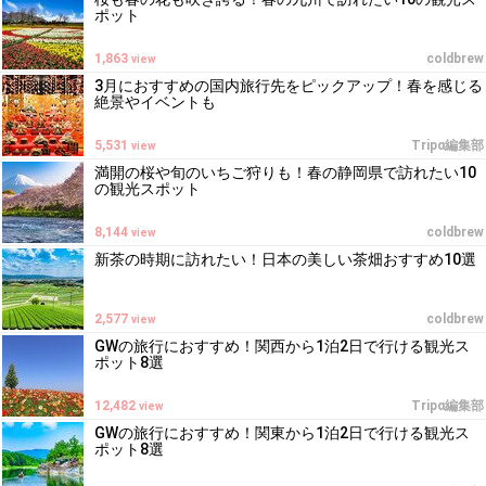
ポット
1,863
coldbrew
view
3月におすすめの国内旅行先をピックアップ！春を感じる
絶景やイベントも
5,531
Tripα編集部
view
満開の桜や旬のいちご狩りも！春の静岡県で訪れたい10
の観光スポット
8,144
coldbrew
view
新茶の時期に訪れたい！日本の美しい茶畑おすすめ10選
2,577
coldbrew
view
GWの旅行におすすめ！関西から1泊2日で行ける観光ス
ポット8選
12,482
Tripα編集部
view
GWの旅行におすすめ！関東から1泊2日で行ける観光ス
ポット8選