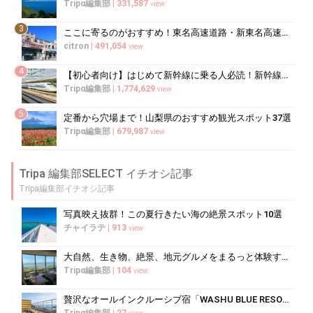
Tripα編集部
|
331,587
view
3
ここに寄るのがおすすめ！東名高速道路・新東名高速道路の充実のSA・PA10選
citron
|
491,054
view
4
【初心者向け】はじめて新幹線に乗る人必読！新幹線の乗り方をイチから徹底解説
Tripα編集部
|
1,774,629
view
5
定番から穴場まで！山梨県のおすすめ観光スポット37選
Tripα編集部
|
679,987
view
Tripa 編集部SELECT イチオシ記事
Tripa編集部イチオシ記事
写真映え抜群！この夏行きたい海の絶景スポット10選
チャイラテ
|
913
view
大自然、生き物、絶景、地元グルメをまるっと体験する「湘南西エリア」
Tripα編集部
|
104
view
贅沢なオールインクルーシブ宿「WASHU BLUE RESORT 風籠」で...
Tripα編集部
|
27