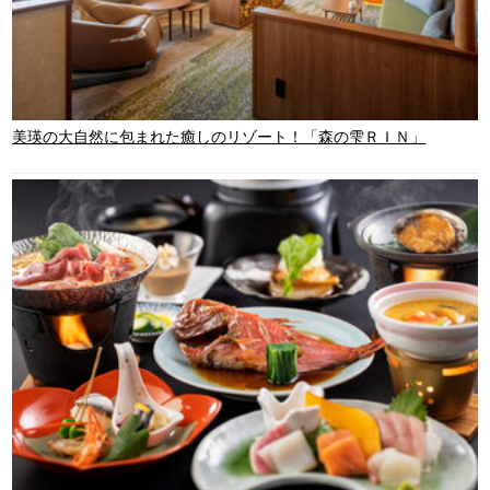
美瑛の大自然に包まれた癒しのリゾート！「森の雫ＲＩＮ」