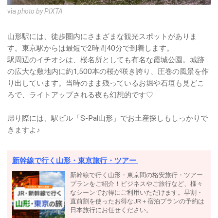
via
photo by PIXTA
山形駅には、徒歩圏内にさまざまな観光スポットがありま
す。東京駅からは最短で2時間40分で到着します。
駅周辺のイチオシは、桜名所としても有名な霞城公園。城跡
の広大な敷地内に約1,500本の桜が咲き誇り、圧巻の風景を作
り出しています。当時のまま残っているお堀や石垣も見どこ
ろで、ライトアップされる夜も幻想的です♡
帰り際には、駅ビル「S-Pal山形」でお土産探しもしっかりで
きますよ♪
新幹線で行く山形・東京旅行・ツアー
新幹線で行く山形・東京間の格安旅行・ツアー
プランをご紹介！ビジネスやご旅行など、様々
なシーンでお得にご利用いただけます。早割・
直前割を使ったお得なJR＋宿泊プランの予約は
日本旅行にお任せください。