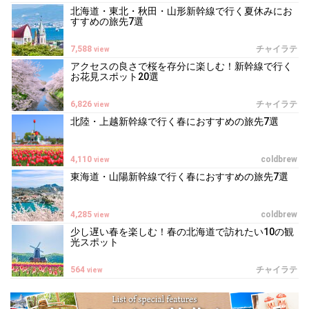
北海道・東北・秋田・山形新幹線で行く夏休みにお
すすめの旅先7選
7,588
チャイラテ
view
アクセスの良さで桜を存分に楽しむ！新幹線で行く
お花見スポット20選
6,826
チャイラテ
view
北陸・上越新幹線で行く春におすすめの旅先7選
4,110
coldbrew
view
東海道・山陽新幹線で行く春におすすめの旅先7選
4,285
coldbrew
view
少し遅い春を楽しむ！春の北海道で訪れたい10の観
光スポット
564
チャイラテ
view