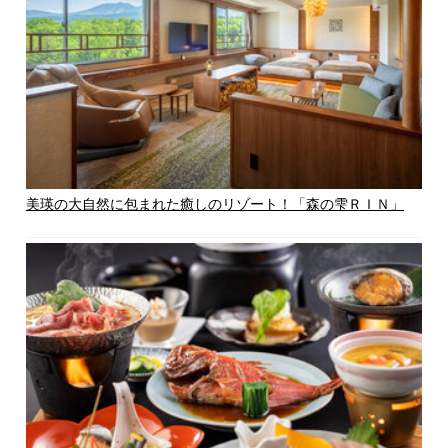
美瑛の大自然に包まれた癒しのリゾート！「森の雫ＲＩＮ」