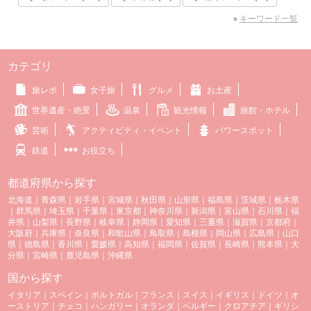
»
キーワード一覧
カテゴリ
旅レポ
女子旅
グルメ
お土産
世界遺産・絶景
温泉
観光情報
旅館・ホテル
芸術
アクティビティ・イベント
パワースポット
鉄道
お役立ち
都道府県から探す
北海道
｜
青森県
｜
岩手県
｜
宮城県
｜
秋田県
｜
山形県
｜
福島県
｜
茨城県
｜
栃木県
｜
群馬県
｜
埼玉県
｜
千葉県
｜
東京都
｜
神奈川県
｜
新潟県
｜
富山県
｜
石川県
｜
福
井県
｜
山梨県
｜
長野県
｜
岐阜県
｜
静岡県
｜
愛知県
｜
三重県
｜
滋賀県
｜
京都府
｜
大阪府
｜
兵庫県
｜
奈良県
｜
和歌山県
｜
鳥取県
｜
島根県
｜
岡山県
｜
広島県
｜
山口
県
｜
徳島県
｜
香川県
｜
愛媛県
｜
高知県
｜
福岡県
｜
佐賀県
｜
長崎県
｜
熊本県
｜
大
分県
｜
宮崎県
｜
鹿児島県
｜
沖縄県
国から探す
イタリア
｜
スペイン
｜
ポルトガル
｜
フランス
｜
スイス
｜
イギリス
｜
ドイツ
｜
オ
ーストリア
｜
チェコ
｜
ハンガリー
｜
オランダ
｜
ベルギー
｜
クロアチア
｜
ギリシ