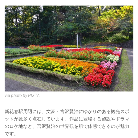
via
photo by PIXTA
新花巻駅周辺には、文豪・宮沢賢治にゆかりのある観光スポ
ットが数多く点在しています。作品に登場する施設やドラマ
のロケ地など、宮沢賢治の世界観を肌で体感できるのが魅力
です。