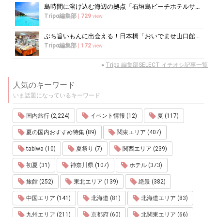
島時間に溶け込む海辺の拠点「石垣島ビーチホテルサンシャイン」で心ほどけるく...
Tripα編集部
|
729
view
ぶち旨いもんに出会える！日本橋「おいでませ山口館」で買うべき銘品ガイド
Tripα編集部
|
172
view
»
Tripa 編集部SELECT イチオシ記事一覧
人気のキーワード
いま話題になっているキーワード
国内旅行 (2,224)
イベント情報 (12)
夏 (117)
夏の国内おすすめ特集 (89)
関東エリア (407)
tabiwa (10)
夏祭り (7)
関西エリア (239)
初夏 (31)
神奈川県 (107)
ホテル (373)
旅館 (252)
東北エリア (139)
絶景 (382)
中国エリア (141)
北海道 (81)
北海道エリア (83)
九州エリア (211)
京都府 (60)
北関東エリア (66)