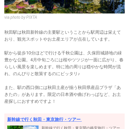
via
photo by PIXTA
秋田駅は秋田新幹線の主要駅ということから駅周辺は栄えて
おり、観光スポットやお土産エリアが点在しています。
駅から徒歩10分ほどで行ける千秋公園は、久保田城跡地の緑
豊かな公園。4月中旬ごろには桜やツツジが一面に広がり、春
らしい風景を楽しめます。特に池の周りは穏やかな時間が流
れ、のんびりと散策するのにピッタリ♪
また、駅の西口側には秋田土産が揃う秋田県産品プラザ「あ
きたの」があります。限定の日本酒や曲げわっぱなど、お土
産探しにおすすめですよ！
新幹線で行く秋田・東京旅行・ツアー
新幹線で行く秋田・東京間の格安旅行・ツアー