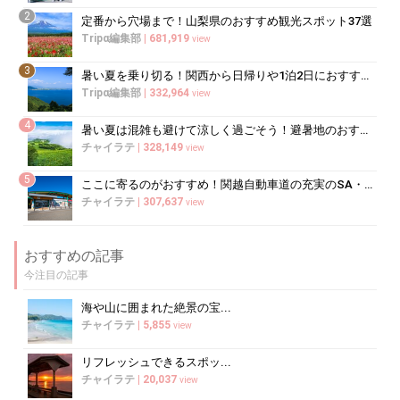
2
定番から穴場まで！山梨県のおすすめ観光スポット37選
Tripα編集部
|
681,919
view
3
暑い夏を乗り切る！関西から日帰りや1泊2日におすすめの避暑地10選
Tripα編集部
|
332,964
view
4
暑い夏は混雑も避けて涼しく過ごそう！避暑地のおすすめ穴場スポット10選
チャイラテ
|
328,149
view
5
ここに寄るのがおすすめ！関越自動車道の充実のSA・PA5選
チャイラテ
|
307,637
view
おすすめの記事
今注目の記事
海や山に囲まれた絶景の宝...
チャイラテ
|
5,855
view
リフレッシュできるスポッ...
チャイラテ
|
20,037
view