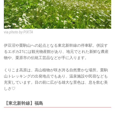
via
photo by PIXTA
伊豆沼や栗駒山への起点となる東北新幹線の停車駅。併設す
るエポカ21には観光物産館があり、地元でとれた新鮮な農産
物や、栗原市の伝統工芸品などが手に入ります。
くりこま高原は、高山植物が咲き誇る自然豊かな場所。栗駒
山トレッキングの出発地点でもあり、温泉施設や民宿なども
充実しています。目の前に広がる雄大な景色は、息を飲む美
しさ♡
【東北新幹線】福島