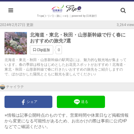
Tripa(トリパ)～旅に＋αを｜powered by 日本旅行
2024年2月27日 更新
3,264 view
北海道・東北・秋田・山形新幹線で行く春に
おすすめの旅先7選
0
Clip追加
北海道・東北・秋田・山形新幹線の駅周辺には、魅力的な観光地が集まって
います。春の季節は桜をはじめとしたお花見スポットがおすすめ！北海道・
東北・秋田・山形新幹線で春に行きたいおすすめの旅先をご紹介しますの
で、ぽかぽかした陽気とともに観光を楽しんでください♪
チャイラテ
シェア
送る
※情報は記事公開時点のものです。営業時間や休業日など掲載情報
から変更になる可能性があるため、お出かけの際は事前に公式HP
などでご確認ください。