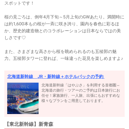
スポットです！
桜の見ごろは、例年4月下旬～5月上旬のGWあたり。満開時に
は約1,600本もの桜が一斉に咲き誇り、園内を春色に彩るほ
か、歴史的建造物とのコラボレーションは日本ならではの美
しさです♡
また、さまざまな高さから桜を眺められるのも五稜郭の魅
力。五稜郭タワーに登れば、一味違った花見を楽しめますよ♪
北海道新幹線 JR・新幹線＋ホテルパックの予約
北海道新幹線「はやぶさ」を利用する首都圏⇔
北海道の旅行・ツアーのご予約は日本旅行にお
任せ！家族旅行、一人旅、出張にもおすすめな
様々なプランをご用意しております。
【東北新幹線】新青森