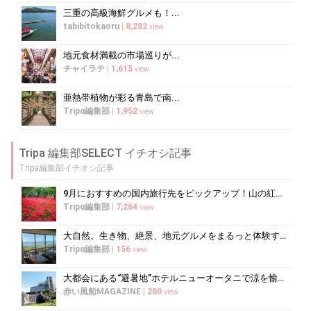
三重の高級海鮮グルメも！...
tabibitokaoru
|
8,282
view
地元食材満載の市場巡りが...
チャイラテ
|
1,615
view
亜熱帯植物が彩る青島で南...
Tripα編集部
|
1,952
view
Tripa 編集部SELECT イチオシ記事
Tripa編集部イチオシ記事
9月におすすめの国内旅行先をピックアップ！山の紅葉絶景や果物狩りも
Tripα編集部
|
7,264
view
大自然、生き物、絶景、地元グルメをまるっと体験する「湘南西エリア」
Tripα編集部
|
156
view
大都会にある“避暑地”ホテルニューオータニで涼を愉しむ
赤い風船MAGAZINE
|
280
view