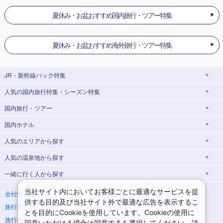
夏休み・お盆おすすめ国内旅行・ツアー特集
夏休み・お盆おすすめ海外旅行・ツアー特集
JR・新幹線パック
特集
人気の国内旅行特集・シーズン特集
JR・新幹線＋ホテルパック
日帰り JR・新幹線 パック
国内旅行・ツアー
出張パック
EX旅パック
東京ディズニーリゾート®への旅
ユニバーサル・スタジオ・ジャパン(USJ)
(EXダイナミックパック)
への旅
国内ホテル
北海道旅行・ツアー
東京⇔大阪(新大阪) 新幹線パック
東京⇔名古屋 新幹線パック
ハウステンボスへの旅
温泉旅行
人気のエリア
から探す
東北旅行・ツアー
大阪(新大阪)⇔東京 新幹線パック
日帰り旅行
飛行機+ホテルパック
人気の温泉地
から探す
青森旅行・ツアー
岩手旅行・ツアー
北海道ホテル・旅館
桜・お花見特集
ゴールデンウィーク(GW)の旅行
一緒に行く人
から探す
宮城旅行・ツアー
秋田旅行・ツアー
函館旅行
札幌旅行
北海道
夏休み・お盆休み旅行
シルバーウィーク旅行
山形旅行・ツアー
福島旅行・ツアー
青森ホテル・旅館
岩手ホテル・旅館
湯の川温泉(北海道)
定山渓温泉(北海道)
一人旅 国内版
家族・子連れ旅行 国内版
当社サイト内においてお客様ごとに最適なサービスを提
会社情報
プライバシーポリシー
冬休み旅行
紅葉旅行
供する目的及び当社サイト外で最適な広告を表示するこ
旅行業登録票・約款
規約集
宮城ホテル・旅館
秋田ホテル・旅館
仙台旅行
十勝川温泉(北海道)
阿寒湖温泉(北海道)
カップル・夫婦旅行 国内版
女子旅 国内版
関東旅行・ツアー
とを目的にCookieを使用しています。Cookieの使用に
クリスマスの旅行
年末年始・お正月の旅行
旅行条件書
商標について
同意いただける場合は同意するを選択してください。詳
東京旅行・ツアー
神奈川旅行・ツアー
山形ホテル・旅館
福島ホテル・旅館