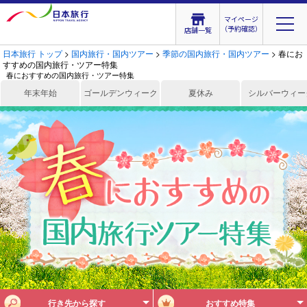
マイページ
（予約確認）
店舗一覧
日本旅行 トップ
>
国内旅行・国内ツアー
>
季節の国内旅行・国内ツアー
> 春にお
すすめの国内旅行・ツアー特集
春におすすめの国内旅行・ツアー特集
年末年始
ゴールデンウィーク
夏休み
シルバーウィー
行き先から探す
おすすめ特集