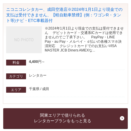
ニコニコレンタカー、成田空港店※2024年1月1日より現金での
支払は受付できません、【軽自動車禁煙】(例：ワゴンR・タン
ト等)ナビ・ETC車載器付
※2024年1月1日より現金での支払は受付できませ
ん デビットカード・交通系ICカードは使用でき
ませんのでご了承下さい。 PayPay・LINE
Pay・au Pay・メルペイ・ｄ払いの各種スマホ決
済対応 クレジットカードでのお支払いVISA
MASTER JCB Diners AMEXな...
4,400
円～
料金
レンタカー
カテゴリ
千葉県 / 成田
エリア
関東エリアで借りられる
レンタカープランをもっと見る