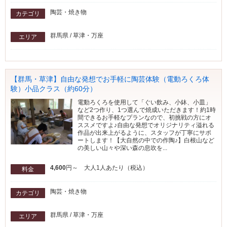
陶芸・焼き物
カテゴリ
群馬県 / 草津・万座
エリア
【群馬・草津】自由な発想でお手軽に陶芸体験（電動ろくろ体
験）小品クラス（約60分）
電動ろくろを使用して「ぐい飲み、小鉢、小皿」
など2つ作り、1つ選んで焼成いただきます！約1時
間できるお手軽なプランなので、初挑戦の方にオ
ススメですよ♪自由な発想でオリジナリティ溢れる
作品が出来上がるように、スタッフが丁寧にサポ
ートします！【大自然の中での作陶♪】白根山など
の美しい山々や深い森の息吹を...
4,600
円～ 大人1人あたり（税込）
料金
陶芸・焼き物
カテゴリ
群馬県 / 草津・万座
エリア