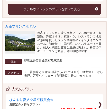
ホテルヴィレッジのプランをすべて見る
万座プリンスホテル
標高１８００ｍに建つ万座プリンスホテルは、客
室数、洋室１９３、和室４０。レストランは地元
の素材を使ったフランス料理のメインダイニング
ルーム、和食堂、中国料理、などバラエティー豊
か。雄大な眺望と豊富な温泉に恵まれ、粉雪のス
キーシーズンは勿論、高山植物の宝庫
群馬県吾妻郡嬬恋村万座温泉
住所
ＪＲ吾妻線万座鹿沢口駅からバスで４０分。軽井沢ＩＣから
アクセス
鬼押、万座ハイウェー（有料道路）経由で６４ｋｍ
人気のプラン
ひんやり夏旅☆星空観賞会☆
夏限定のお得なプラン♪