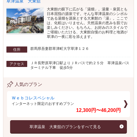
草津温泉 大東舘
大東館の眼下に広がる「湯畑」。湯量・泉質とも
日本屈指の源泉です。そんな草津温泉のシンボル
である湯畑を源泉とする大東館の「湯」。ここで
は、化粧はいりません。天然温泉の恵みを肌でお
楽しみください。もちろん、お好みのスタイルで
ご堪能いただける、大東館自慢のお料理と地酒が
草津の一夜に彩を添えます。
群馬県吾妻郡草津町大字草津１２６
住所
ＪＲ長野原草津口駅よりＪＲバスで約２５分 草津温泉バス
アクセス
ターミナル下車 徒歩5分
人気のプラン
Ｗｅｂコレスペシャル
インターネット限定のおすすめプラン
12,300円〜46,200円
草津温泉 大東舘のプランをすべて見る