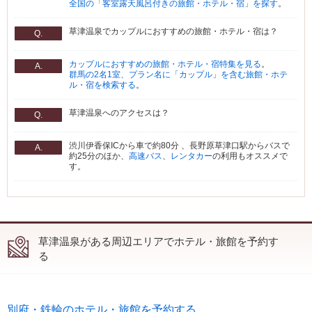
全国の「客室露天風呂付きの旅館・ホテル・宿」を探す
。
草津温泉でカップルにおすすめの旅館・ホテル・宿は？
Q.
カップルにおすすめの旅館・ホテル・宿特集を見る
。
A.
群馬の2名1室、プラン名に「カップル」を含む旅館・ホテ
ル・宿を検索する
。
草津温泉へのアクセスは？
Q.
渋川伊香保ICから車で約80分 、長野原草津口駅からバスで
A.
約25分のほか、
高速バス
、
レンタカー
の利用もオススメで
す。
草津温泉がある周辺エリアでホテル・旅館を予約す
る
別府・鉄輪のホテル・旅館を予約する