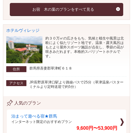
お宿 木の葉のプランをすべて見る
ホテルヴィレッジ
約３０万㎡の広さをもち、気候と植生や風景は北
欧によく似たリゾート地です。温泉・露天風呂は
もとより屋外スポーツ施設が点在し、季節の花が
咲きみだれます。本格的スパリゾートホテルで
す。
群馬県吾妻郡草津町６１８
住所
JR長野原草津口駅より路線バスで25分（草津温泉バスター
アクセス
ミナルより定時送迎で約5分）
人気のプラン
泊まって遊べる宿★群馬
インターネット限定のおすすめプラン
9,600円〜53,900円