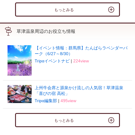
もっとみる
草津温泉周辺のお役立ち情報
【イベント情報：群馬県】たんばらラベンダーパ
ーク（6/27～8/30）
Tripαイベントナビ
|
224view
上州牛会席と源泉かけ流しの人気宿！草津温泉
「喜びの宿 高松」
Tripα編集部
|
495view
もっとみる