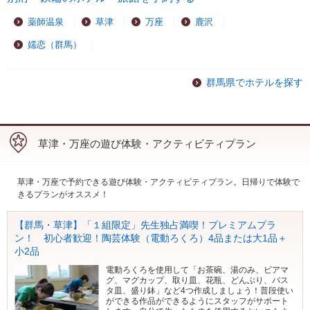
薬師温泉
草津
万座
鹿沢
嬬恋（群馬）
群馬県でホテルを探す
草津・万座の遊び体験・アクティビティプラン
草津・万座で予約できる遊び体験・アクティビティプラン。日帰りで体験で
きるプランがオススメ！
【群馬・草津】「１組限定」先生独占満喫！プレミアムプラ
ン！ 初心者歓迎！陶芸体験（電動ろくろ）4品または大1品＋
小2品
電動ろくろを使用して「お茶碗、湯のみ、ビアマ
グ、マグカップ、取り皿、花瓶、どんぶり、パス
タ皿、盛り鉢」など4つ作成しましょう！普段使い
ができる作品ができるようにスタッフがサポート