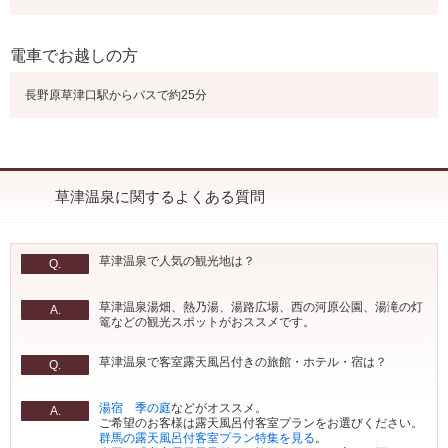
電車でお越しの方
長野原草津口駅からバスで約25分
草津温泉に関するよくある質問
草津温泉で人気の観光地は？
Q.
草津温泉湯畑、熱乃湯、湯路広場、西の河原公園、湯滝の灯
A.
篭などの観光スポットがおススメです。
草津温泉で客室露天風呂付きの旅館・ホテル・宿は？
Q.
湯宿 季の庭
などがオススメ。
A.
ご希望のお客様は露天風呂付客室プランをお選びください。
群馬の露天風呂付客室プラン特集を見る
。