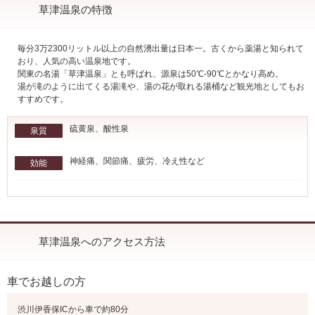
草津温泉の特徴
毎分3万2300リットル以上の自然湧出量は日本一。古くから薬湯と知られて
おり、人気の高い温泉地です。
関東の名湯「草津温泉」とも呼ばれ、源泉は50℃-90℃とかなり高め。
湯が滝のように出てくる湯滝や、湯の花が取れる湯桶など観光地としてもお
すすめです。
硫黄泉、酸性泉
泉質
神経痛、関節痛、疲労、冷え性など
効能
草津温泉へのアクセス方法
車でお越しの方
渋川伊香保ICから車で約80分