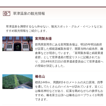
草津温泉の観光情報
草津温泉を満喫するなら外せない、観光スポット・グルメ・イベントなどお
すすめ観光情報をご紹介します。
富岡製糸場
群馬県富岡市にある富岡製糸場は、明治5年明治政府
が設置した模範器械製糸場で、開業当時の繰糸所、繭
倉庫などが現存しています。「富岡製糸場と絹産業遺
産群」として世界遺産の暫定リストに記載されてお
り、2014年6月21日の世界遺産委員会にて世界遺産へ
の登録が決定しました。
榛名山
標高1449ｍ、周囲約5キロメートルの火口原湖。四季
を通してたくさんのハイカーが訪れています。近くに
は榛名神社などがあり、紅葉を眺めながらの参拝もお
すすめ。榛名富士山頂へは榛名山ロープウェイが利用
できます。