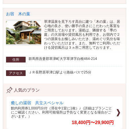
お宿 木の葉
草津温泉を見下ろす高台に建つ「木の葉」は、居
心地の良さ、使い勝手の良さにこだわった客室を
ご用意しております。湯処は、隣接する「季の
庭」の大浴場や貸切風呂も利用でき、お宿内で２
つの源泉をお愉しみいただき、湯めぐり気分を味
わっていただけます。また、無料でご利用いただ
ける貸切風呂は３ヵ所ご用意しております。
群馬県吾妻郡草津町大字草津字白根464-214
住所
ＪＲ長野原草津口駅より路線バスで25分
アクセス
人気のプラン
癒しの湯宿 共立スペシャル
館内利用券1,000円分付（滞在中1室に1枚）♪（詳細はプランごと
にご確認ください。利用可能場所は予告なく変更となる場合がご
ざいます。）
18,400円〜29,900円