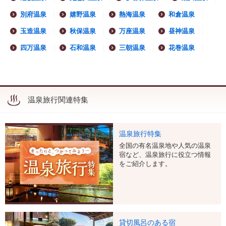
別府温泉
嬉野温泉
熱海温泉
和倉温泉
玉造温泉
秋保温泉
万座温泉
昼神温泉
四万温泉
石和温泉
三朝温泉
花巻温泉
温泉旅行関連特集
温泉旅行特集
全国の有名温泉地や人気の温泉
宿など、温泉旅行に役立つ情報
をご紹介します。
貸切風呂のある宿