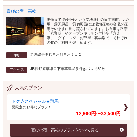
喜びの宿 高松
湯畑まで徒歩4分という立地条件の日本旅館。大浴
場・露天風呂・貸切風呂には湯畑源泉の名湯が源
泉そのままに掛け流されています。お食事は料亭
「喜和味」やオープンキッチン付料亭「喜楽
亭」、ダイニング・お部屋・宴会場で、それぞれ
の旬のお料理を楽しめます。
群馬県吾妻郡草津町草津３１２
住所
JR長野原草津口下車草津温泉行きバスで25分
アクセス
人気のプラン
トク赤スペシャル★群馬
夏限定のお得なプラン♪
12,900円〜33,500円
喜びの宿 高松のプランをすべて見る