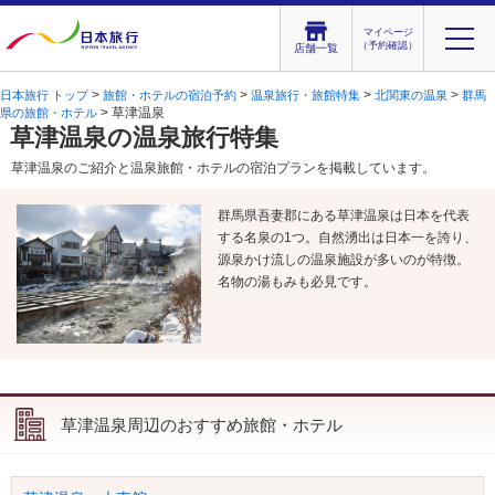
マイページ
（予約確認）
店舗一覧
>
>
>
>
日本旅行 トップ
旅館・ホテルの宿泊予約
温泉旅行・旅館特集
北関東の温泉
群馬
> 草津温泉
県の旅館・ホテル
草津温泉の温泉旅行特集
草津温泉のご紹介と温泉旅館・ホテルの宿泊プランを掲載しています。
群馬県吾妻郡にある草津温泉は日本を代表
する名泉の1つ。自然湧出は日本一を誇り、
源泉かけ流しの温泉施設が多いのが特徴。
名物の湯もみも必見です。
草津温泉周辺のおすすめ旅館・ホテル