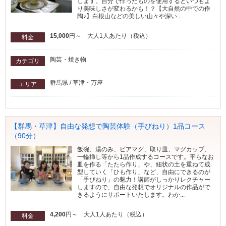
します。自分で作ったものを使用するといつもよ
り美味しさが変わるかも！？【大自然の中での作
陶♪】白根山などの美しい山々や深い...
15,000
円～ 大人1人あたり（税込）
料金
陶芸・焼き物
カテゴリ
群馬県 / 草津・万座
エリア
【群馬・草津】自由な発想で陶芸体験（手びねり）1品コース
（90分）
飯碗、湯のみ、ビアマグ、取り皿、マグカップ、
一輪挿し等から1品作成するコースです。平らなお
皿を作る「たたら作り」や、紐状の土を重ねて成
型していく「ひも作り」など、自由にできるのが
「手びねり」の魅力！講師がしっかりレクチャー
しますので、自由な発想でオリジナルの作品がで
きるようにサポートいたします。わか...
4,200
円～ 大人1人あたり（税込）
料金